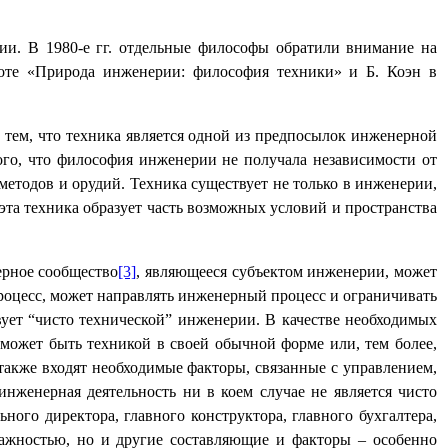
и. В 1980-е гг. отдельные философы обратили внимание на
боте «Природа инженерии: философия техники» и Б. Коэн в
тем, что техника является одной из предпосылок инженерной
того, что философия инженерии не получала независимости от
методов и орудий. Техника существует не только в инженерии,
 эта техника образует часть возможных условий и пространства
ерное сообщество
[3]
, являющееся субъектом инженерии, может
роцесс, может направлять инженерный процесс и ограничивать
ует “чисто технической” инженерии. В качестве необходимых
 может быть техникой в своей обычной форме или, тем более,
также входят необходимые факторы, связанные с управлением,
инженерная деятельность ни в коем случае не является чисто
ного директора, главного конструктора, главного бухгалтера,
ажностью, но и другие составляющие и факторы – особенно