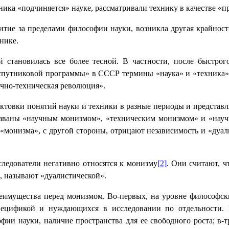
хника «подчиняется» науке, рассматривали технику в качестве «п
итие за пределами философии науки, возникла другая крайность
нике.
ой становилась все более тесной. В частности, после быст
спутниковой программы» в СССР термины «наука» и «техника» ч
учно-техническая революция».
товки понятий науки и техники в разные периоды и представля
азваны «научным монизмом», «техническим монизмом» и «науч
«монизма», с другой стороны, отрицают независимость и «дуал
следователи негативно относятся к монизму
[2]
. Они считают, ч
, называют «дуалистической».
реимущества перед монизмом. Во-первых, на уровне философски
пецификой и нуждающихся в исследовании по отдельности.
ии науки, наличие пространства для ее свободного роста; в-т