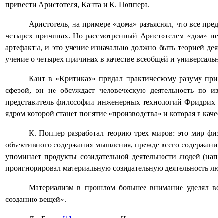
привести Аристотеля, Канта и К. Поппера.
Аристотель, на примере «дома» разъяснял, что все п
четырех причинах. Но рассмотренный Аристотелем «дом» не 
артефакты, и это учение изначально должно быть теорией де
учение о четырех причинах в качестве всеобщей и универсальн
Кант в «Критиках» придал практическому разуму при
сферой, он не обсуждает человеческую деятельность по 
представитель философии инженерных технологий Фридрих Д
ядром которой станет понятие «производства» и которая в ка
К. Поппер разработал теорию трех миров: это мир фи
объективного содержания мышления, прежде всего содержания
упоминает продукты созидательной деятельности людей (нап
проигнорировал материальную созидательную деятельность люд
Материализм в прошлом большее внимание уделял воп
созданию вещей».