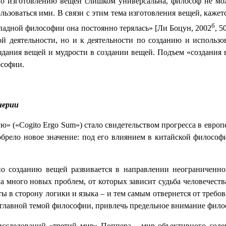
по изготовлению вещей слишком универсальна, философ не мож
зоваться ими. В связи с этим тема изготовления вещей, кажетс
б
ападной философии она постоянно терялась» [Ли Боцун, 2002
, 
ской деятельности, но и к деятельности по созданию и испол
оздания вещей и мудрости в создании вещей. Подъем «создания 
ософии.
нерии
ю» («
Cogito
Ergo
Sum
») стало свидетельством прогресса в евр
обрело новое значение: под его влиянием в китайской филосо
 по созданию вещей развивается в направлении неограничен
ла много новых проблем, от которых зависит судьба человечест
ы в сторону логики и языка – и тем самым отвернется от треб
 главной темой философии, привлечь предельное внимание фило
исследований «третий мир» Поппера – мир объективного соде