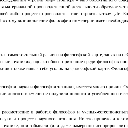
ия материальной производственной деятельности образуют чет
ещей либо процесса производства или строительства» [Ли Бо
я. Поэтому возникновение философии инженерии имеет необходи
ь в самостоятельный регион на философской карте, заняв на н
софии техники», однако общее признание среди философов оно
хники также нашла себе уголок на философской карте. Филосо
лософии науки и философии техники, имеется много причин. Од
нии долгого времени не получили полного и углубленного исс
 рассмотрение в работах философов и ученых-естествоиспыт
ауки и процесса научного познания. Но это привело и к том
технике, они забывали (или даже намеренно игнорировали) т