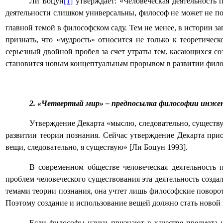
Ли Боцун
[1]
утверждает: «Человеческая деятельность 
деятельности слишком универсальны, философ не может не поль
главной темой в философском саду. Тем не менее, в истории з
признать, что «мудрость» относится не только к теоретиче
серьезный двойной пробел за счет утраты тем, касающихся с
становится новым концептуальным прорывом в развитии фил
2. «Четвертый мир» – предпосылка философии инже
Утверждение Декарта «мыслю, следовательно, существу
развитии теории познания. Сейчас утверждение Декарта при
вещи, следовательно, я существую»
[
Ли Боцун 1993
]
.
В современном обществе человеческая деятельность
проблем человеческого существования эта деятельность созда
темами теории познания, она учтет лишь философские поворот
Поэтому создание и использование вещей должно стать новой
Если философы науки признают в качестве предмета 