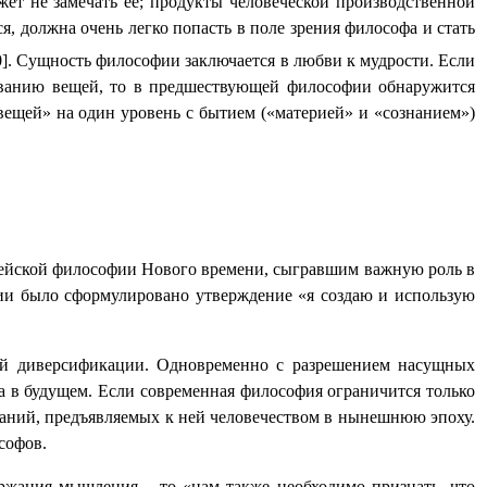
ет не замечать ее; продукты человеческой производственной
я, должна очень легко попасть в поле зрения философа и стать
50]. Сущность философии заключается в любви к мудрости. Если
ьзованию вещей, то в предшествующей философии обнаружится
вещей» на один уровень с бытием («материей» и «сознанием»)
опейской философии Нового времени, сыгравшим важную роль в
фии было сформулировано утверждение «я создаю и использую
ной диверсификации. Одновременно с разрешением насущных
ва в будущем. Если современная философия ограничится только
ований, предъявляемых к ней человечеством в нынешнюю эпоху.
софов.
ржания мышления – то «нам также необходимо признать, что