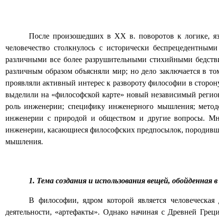
После произошедших в
XX
в. поворотов к логике, я
человечество столкнулось с исторически беспрецедентным
различными все более разрушительными стихийными бедств
различным
образом
объясняли
мир
; но дело заключается в т
проявляли активный интерес к развороту философии в сторону
выделили на «философской карте» новый независимый регион
роль инженерии; специфику инженерного мышления; метод
инженерии с природой и обществом и другие вопросы. Мн
инженерии, касающиеся философских предпосылок, породивш
мышления.
1. Тема создания и использования вещей, обойденная
В философии, ядром которой является человеческая 
деятельности, «артефакты». Однако начиная с Древней Гре