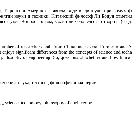
ая, Европы и Америки в явном виде выдвинули программу ф
онятий науки и техники. Китайский философ Ли Боцун отметил
ществую». Вопросы о том, может ли человечество творить (созда
number of researchers both from China and several European and Ame
t enjoys significant differences from the concepts of science and tec
for philosophy of engineering. So, questions of whether and how huma
нерия, наука, техника, философия инженерии.
, science, technology, philosophy of engineering.