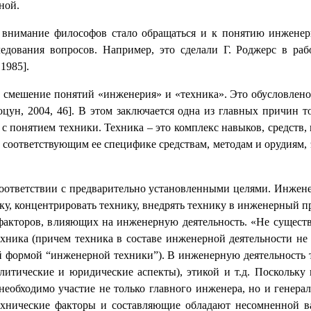
ной.
 внимание философов стало обращаться и к понятию инженери
дования вопросов. Например, это сделали Г. Роджерс в ра
1985].
 смешение понятий «инженерия» и «техника». Это обусловлено 
оцун, 2004, 46]. В этом заключается одна из главных причин 
 понятием техники. Техника – это комплекс навыков, средств, 
к соответствующим ее специфике средствам, методам и орудиям,
соответствии с предварительно установленными целями. Инжен
ку, концентрировать технику, внедрять технику в инженерный п
факторов, влияющих на инженерную деятельность. «Не существ
хника (причем техника в составе инженерной деятельности не
й формой “инженерной техники”). В инженерную деятельность 
итические и юридические аспекты), этикой и т.д. Поскольку 
необходимо участие не только главного инженера, но и генераль
ехнические факторы и составляющие обладают несомненной в