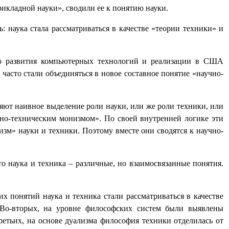
рикладной науки», сводили ее к понятию науки.
: наука стала рассматриваться в качестве «теории техники» и
рого развития компьютерных технологий и реализации в США
асто стали объединяться в новое составное понятие «научно-
ют наивное выделение роли науки, или же роли техники, или
но-техническим монизмом». По своей внутренней логике эти
изм» науки и техники. Поэтому вместе они сводятся к научно-
то наука и техника – различные, но взаимосвязанные понятия.
х понятий наука и техника стали рассматриваться в качестве
 Во-вторых, на уровне философских систем были выявлены
ретьих, на основе дуализма философия техники отделилась от