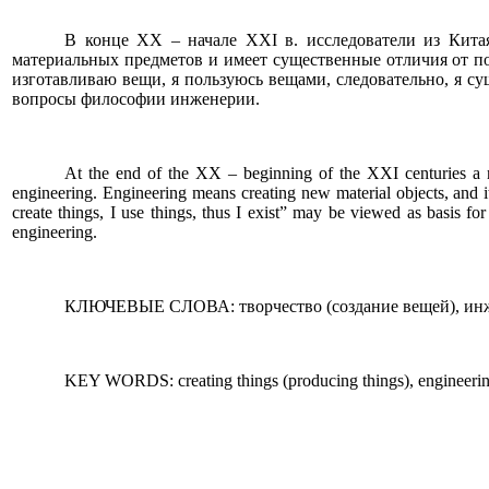
В конце
XX
– начале
XXI
в. исследователи из Кит
материальных предметов и имеет существенные отличия от п
изготавливаю вещи, я пользуюсь вещами, следовательно, я су
вопросы философии инженерии.
At the end of the XX – beginning of the XXI centuries a 
engineering. Engineering means creating new material objects, and i
create things, I use things, thus I exist” may be viewed as basis 
engineering.
КЛЮЧЕВЫЕ СЛОВА: творчество (создание вещей), инже
KEY WORDS: creating things (producing things), engineering