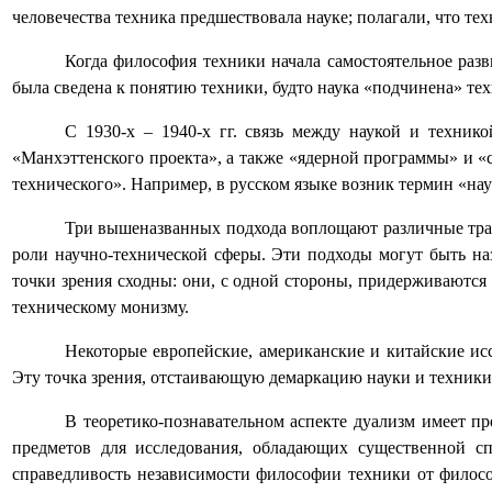
человечества техника предшествовала науке; полагали, что те
Когда философия техники начала самостоятельное разв
была сведена к понятию техники, будто наука «подчинена» тех
С 1930-х – 1940-х гг. связь между наукой и техник
«Манхэттенского проекта», а также «ядерной программы» и «
технического». Например, в русском языке возник термин «на
Три вышеназванных подхода воплощают различные трак
роли научно-технической сферы. Эти подходы могут быть н
точки зрения сходны: они, с одной стороны, придерживаются 
техническому монизму.
Некоторые европейские, американские и китайские ис
Эту точка зрения, отстаивающую демаркацию науки и техники
В теоретико-познавательном аспекте дуализм имеет п
предметов для исследования, обладающих существенной с
справедливость независимости философии техники от философ