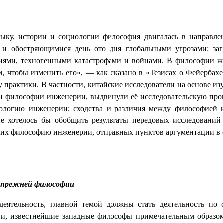
зыку, истории и социологии философия двигалась в направл
и и обостряющимися день ото дня глобальными угрозами: за
иями, техногенными катастрофами и войнами. В философии ж
ом, чтобы изменить его», — как сказано в «Тезисах о Фейерба
 практики. В частности, китайские исследователи на основе и
 философии инженерии, выдвинули её исследовательскую прогр
ологию инженерии; сходства и различия между философией и
е хотелось бы обобщить результаты передовых исследований
их философию инженерии, отправных пунктов аргументации в 
 в прежней философии
деятельность, главной темой должны стать деятельность по
ции, известнейшие западные философы примечательным образо