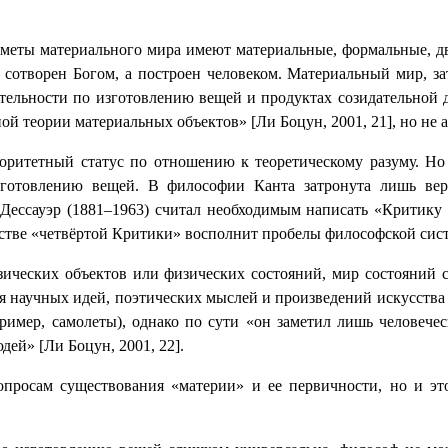
редметы материального мира имеют материальные, формальные, 
сотворен Богом, а построен человеком. Материальный мир, за
ятельности по изготовлению вещей и продуктах созидательной 
ой теории материальных объектов» [Ли Боцун, 2001, 21], но не 
оритетный статус по отношению к теоретическому разуму. Но 
изготовлению вещей. В философии Канта затронута лишь вер
ессауэр (1881–1963) считал необходимым написать «Критику т
честве «четвёртой Критики» восполнит пробелы философской сис
зических объектов или физических состояний, мир состояний 
 научных идей, поэтических мыслей и произведений искусства [
ример, самолеты), однако по сути «он заметил лишь человечес
ей» [Ли Боцун, 2001, 22].
росам существования «материи» и ее первичности, но и это