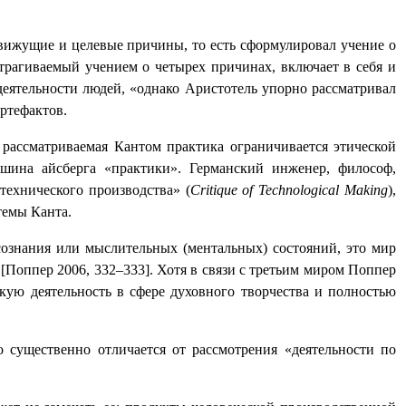
движущие и целевые причины, то есть сформулировал учение о
трагиваемый учением о четырех причинах, включает в себя и
деятельности людей, «однако Аристотель упорно рассматривал
артефактов.
рассматриваемая Кантом практика ограничивается этической
шина айсберга «практики». Германский инженер, философ,
ехнического производства» (
Critique
of
Technological
Making
),
темы Канта.
сознания или мыслительных (ментальных) состояний, это мир
Поппер 2006, 332–333]. Хотя в связи с третьим миром Поппер
кую деятельность в сфере духовного творчества и полностью
 существенно отличается от рассмотрения «деятельности по