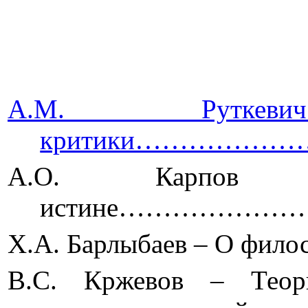
А.М. Рут
критики…………
А.О. Карпов
истине……………
Х.А. Барлыбаев – О
В.С. Кржевов – Теор