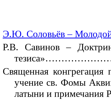
Э.Ю. Соловьёв – Молодо
Р.В. Савинов – Доктрин
тезиса»…………
Священная конгрегация 
учение св. Фомы Акви
латыни и примеч