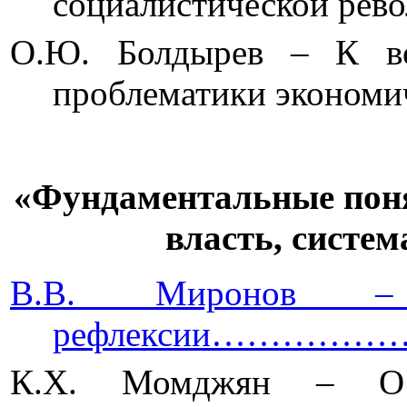
социалистическо
О.Ю. Болдырев – К во
проблематики экон
«Фундаментальные поня
власть, систе
В.В. Миронов – В
рефлексии…………
К.Х. Момджян –
О