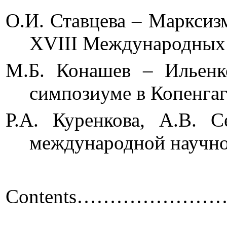
О.И. Ставцева – Марксиз
XVIII Международ
М.Б. Конашев – Ильенко
симпозиуме в 
Р.А. Куренкова, А.В. 
международной н
Contents
…………………