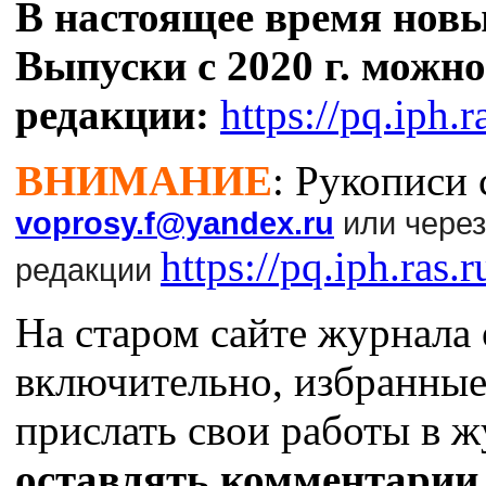
В настоящее время новы
Выпуски с 2020 г. можно
редакции:
https://pq.iph.r
ВНИМАНИЕ
: Рукописи
voprosy.f@yandex.ru
или чере
https://pq.iph.ras.
редакции
На старом сайте журнала 
включительно, избранные
прислать свои работы в 
оставлять комментарии 