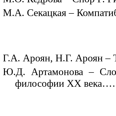
М.А. Секацкая – Компа
Г.А. Ароян, Н.Г. Аро
Ю.Д. Артамонова – Слож
философии
XX
век