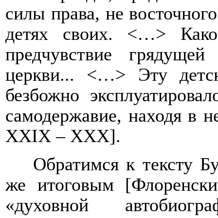
силы права, не восточного
детях своих. <…> Како
предчувствие грядущей
церкви... <…> Эту детск
безбожно эксплуатировал
самодержавие, находя в н
XXIX
–
XXX
].
Обратимся к тексту Б
же итоговым [Флоренский
«духовной автобиогр