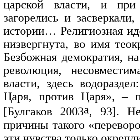
царской власти, и при
загорелись и засверкали,
истории… Религиозная ид
низвергнута, во имя теок
Безбожная демократия, на
революция, несовместим
власти, здесь водоразде
Царя, против Царя», – п
a
[Булгаков 2003
, 93]. Н
причины такого «переворот
эти чувства только окрепл