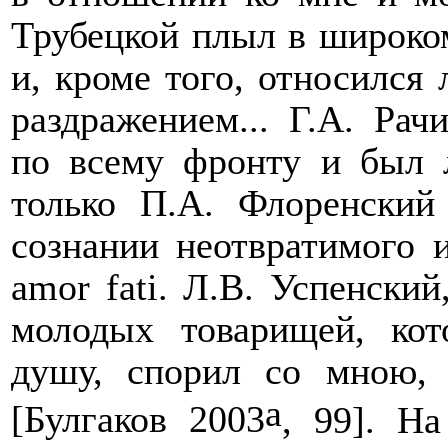
Трубецкой плыл в широком
и, кроме того, относился
раздражением... Г.А. Рач
по всему фронту и был л
только П.А. Флоренский
сознании неотвратимого 
amor
fati
. Л.В. Успенски
молодых товарищей, ко
душу, спорил со мною, 
a
[Булгаков 2003
, 99]. Н