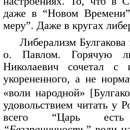
настроениях. То, что в 
даже в “Новом Времени”,
меру”. Даже в кругах либе
Либерализм Булгакова 
о. Павлом. Горячую 
Николаевич сочетал с 
укорененного, а не норма
«воли народной» [Булгак
удовольствием читать у Р
всего “Царь ес
“Безграничность”
воли ца