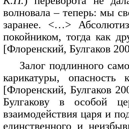
К.П.
) переворота не да
волновала – теперь: мы св
заранее. <…> Абсолюти
покойником, тогда как др
[Флоренский, Булгаков 200
Залог подлинного само
карикатуры, опасность 
[Флоренский, Булгаков 200
Булгакову в особой це
взаимодействия царя и по
единственного и неизбыв