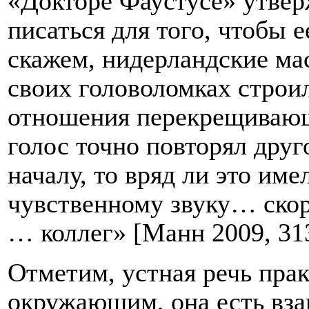
«Докторе Фаустусе» утвер
писаться для того, чтобы е
скажем, нидерландские ма
своих головоломках строи
отношения перекрещивающ
голос точно повторял друго
началу, то вряд ли это име
чувственному звуку… скор
… коллег» [Манн 2009, 31
Отметим, устная речь прак
окружающим, она есть вза