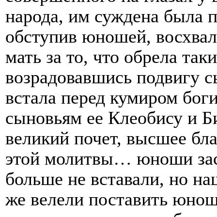
народа, им суждена была 
обступив юношей, восхвал
мать за то, что обрела так
возрадовавшись подвигу с
встала перед кумиром бог
сыновьям ее Клеобису и Б
великий почет, высшее бл
этой молитвы… юноши зас
больше не вставали, но н
же велели поставить юнош