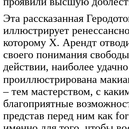
проявили высшую доблесть
Эта рассказанная Геродот
иллюстрирует ренессансн
которому Х. Арендт отвод
своего понимания свободы
действии, наиболее удачн
проиллюстрирована макиа
– тем мастерством, с каки
благоприятные возможност
представ перед ним как
fo
именно для того, чтобы в