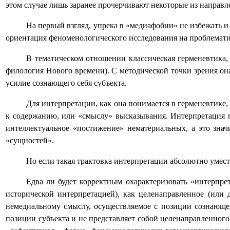
этом случае лишь заранее прочерчивают некоторые из направл
На первый взгляд, упрека в «медиафобии» не избежать 
ориентация феноменологического исследования на проблемати
В тематическом отношении классическая герменевтика, 
филология Нового времени). C методической точки зрения он
усилие сознающего себя субъекта.
Для интерпретации, как она понимается в герменевтике
к содержанию, или «смыслу» высказывания. Интерпретация п
интеллектуальное «постижение» нематериальных, а это зна
«сущностей».
Но если такая трактовка интерпретации абсолютно умес
Едва ли будет корректным охарактеризовать «интерпре
исторической интерпретацией), как целенаправленное (или 
немедиальному смыслу, осуществляемое с позиции сознающей
позиции субъекта и не представляет собой целенаправленного