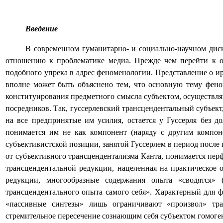
Введение
В современном гуманитарно- и социально-научном дис
отношению к проблематике медиа. Прежде чем перейти к о
подобного упрека в адрес феноменологии. Представление о ир
вполне может быть объяснено тем, что основную тему фено
конституирования предметного смысла субъектом, осуществл
посредников. Так, гуссерлевский трансцендентальный субъект,
на все предпринятые им усилия, остается у Гуссерля без д
понимается им не как компонент (наряду с другим компоне
субъективистской позиции, занятой Гуссерлем в период после
от субъективного трансцендентализма Канта, понимается пер
трансцендентальной редукции, нацеленная на практическое 
редукции, многообразные содержания опыта «сводятся»
трансцендентального опыта самого себя». Характерный для ф
«пассивные синтезы» лишь ограничивают «произвол» тра
стремительное пересечение сознающим себя субъектом гомоге