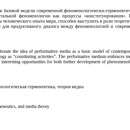
как базовой модели современной феноменологически-герменевти
нтальной феноменологии как процессы «конституирования».
 человеческого опыта мира, способен выступить в роли теорет
же для продуктивного диалога между феноменологией и соврем
elaborate the idea of performative media as a basic model of contemp
ogy as “constituting activities”. The performative medium embraces me
 the interesting opportunities for both further development of phenom
огическая герменевтика, теория медиа
eutics, and media theory