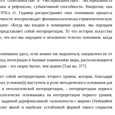
его спонтанностью и «экстернальностью». Экстернальность
ано в рефлексии, субъективной способности. Напротив, она
1970-х гг. Гадамер распространяет свое понимание процесса
точности воспроизводит феноменологически-герменевтическую
тации: «Когда мы входим в помещение церкви, мы ощущаем
редставляет собой интерпретация. То что историк искусства
го, что все мы ощущаем и мгновенно телесно понимаем, когда
онимание здесь, если можно так выразиться, направлено не от
 род интеграции в базовые взаимосвязи мира, располагающиеся
я – это скорее бытие, чем знание [Там же, 377].
т собой интерпретацию второго уровня, которая, благодаря
ных условиях
[i]
выступить в роли методического основания для
 в онтологической интерпретации, – интерпретации первого
логически основываясь на интерпретации первого уровня,
и заданной дорефлексивной «освоенности с миром» (
Vertrautheit
более явной и наиболее устойчивой формой такого сокрытия