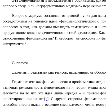
Эта феноменальная и переживаемая в ординарных контек
вопрос о среде, или «перформативном медиуме» первичной ар
Вопрос о медиуме составляет отправной пункт для дал
сосредоточены на генезисе идеи «феноменологического», пр
вопросом о том, как должны выглядеть тематические и инс
продуктивное влияние феноменологической философии. Как 
самосознании феноменологии? И наоборот: не способна ли ф
инструменты?
Гипотеза
Далее мы представим ряд тезисов, нацеленных на обосно
Герменевтическая феноменология и проблематика медиа о
взаимная релевантность феноменологии и теории медиа закл
Несмотря на то что эта идея лишь изредка – и притом фра
ориентированной на нее
[ii]
. С другой стороны, феноменолог
способна внести вклад в решение специфически медиа-теоре