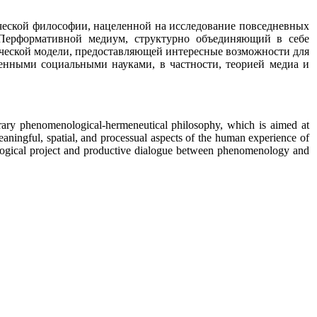
ческой философии, нацеленной на исследование повседневных
 Перформативной медиум, структурно объединяющий в себе
ической модели, предоставляющей интересные возможности для
енными социальными науками, в частности, теорией медиа и
orary phenomenological-hermeneutical philosophy, which is aimed at
aningful, spatial, and processual aspects of the human experience of
enological project and productive dialogue between phenomenology and