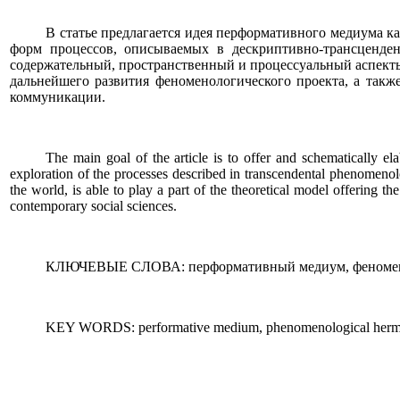
В статье предлагается идея перформативного медиума 
форм процессов, описываемых в дескриптивно-трансценде
содержательный, пространственный и процессуальный аспекты
дальнейшего развития феноменологического проекта, а так
коммуникации.
The main goal of the article is to offer and schematically 
exploration of the processes described in transcendental phenomenol
the world, is able to play a part of the theoretical model offering
contemporary social sciences.
КЛЮЧЕВЫЕ СЛОВА: перформативный медиум, феноменол
KEY WORDS: performative medium, phenomenological hermen