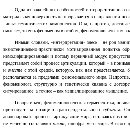
Одна из важнейших особенностей интерпретативного опы
материальная поверхность не прорывается в направлении нео
лишь» семиотических компонентов. Она, напротив, достигае
смысле», то есть феноменом в особом, феноменологическом зна
Иными словами, «интерпретация» здесь – не род мани
экзистенциально-практически мотивированная попытка об
немодифицированный и потому первичный модус присутствия 
представляет собой процесс артикуляции, который – в поним
и
вместе с
этой средой, которую, как нам представляется,
располагается за пределами феноменального мира. Напротив
феноменолога структурно и генетически связана с дотеор
ситуированное, а точнее – как медиализированное мышление.
Говоря иначе, феноменологическая герменевтика, остав
претендует на позицию трансцендентального субъекта. Он
анализировать процессы артикуляции мира, оставаясь внутри 
не менее не составляют
часть
, или фрагмент мира. В итоге 