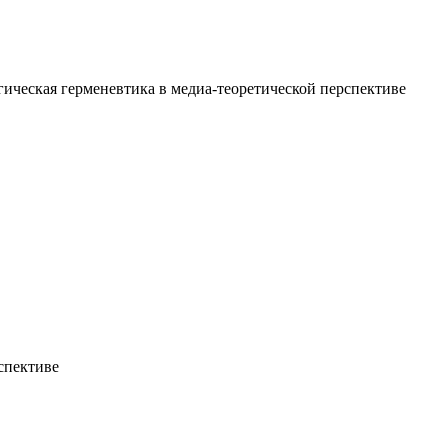
ческая герменевтика в медиа-теоретической перспективе
спективе