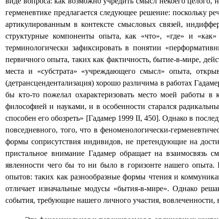
виде вопроса: как возможно учредить смысл некоего целого, 
герменевтике предлагается следующее решение: поскольку реч
артикулированным в контексте смысловых связей, индиффе
структурные компоненты опыта, как «что», «где» и «как» 
терминологически зафиксировать в понятии «перформативн
первичного опыта, таких как фактичность, бытие-в-мире, дей
места и «субстрата» «учреждающего смысл» опыта, открыв
(детрансцендентализация) хорошо различима в работах Гадаме
бы кто-то пожелал охарактеризовать место моей работы в 
философией и науками, и в особенности старался радикальны
способен его обозреть» [Гадамер 1999
II
, 450]. Однако в после
повседневного, того, что в феноменологически-герменевтич
формы соприсутствия индивидов, не претендующие на дости
пристальное внимание Гадамер обращает на взаимосвязь с
явленности чего бы то ни было в горизонте нашего опыта. 
опытов: таких как разнообразные формы чтения и коммуникац
отличает изначальные модусы «бытия-в-мире». Однако реша
события, требующие нашего личного участия, вовлеченности, 