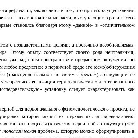
га рефлексии, заключается в том, что при его осуществлении
ется на несамостоятельные части, выступающие в роли «всего
ервые становясь благодаря этому «данной» в «отличительном
ом с познавательными целями, а постоянно возобновляемая,
ра. Этому опыту соответствует своего рода нейтральный,
егда уже заданном пространстве и предметном окружении, но
мым любое предметное
в
первичной среде его (само)обнаружения
сс (трансцендентальной по своим эффектам) артикуляции не
ку теоретическая позиция герменевтически ориентированного
следовательскую» установку следует охарактеризовать как
ктерной для первоначального феноменологического проекта, не
улировка которой звучит на первый взгляд парадоксально:
ровыми, эти процессы (в качестве первичной артикуляции) тем
т
топологическая
проблема, которую можно сформулировать в