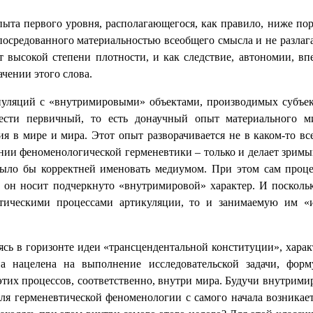
та первого уровня, располагающегося, как правило, ниже поро
посредованного материальностью всеобщего смысла и не разлага
т высокой степени плотности, и как следствие, автономии, вп
чении этого слова.
пуляций с «внутримировыми» объектами, производимых субъект
рести первичный, то есть донаучный опыт материального ми
в мире и мира. Этот опыт разворачивается не в каком-то вс
ании феноменологической герменевтики – только и делает зри
 было бы корректней именовать медиумом. При этом сам проце
, он носит подчеркнуто «внутримировой» характер. И посколь
етическими процессами артикуляции, то и занимаемую им «ис
аясь в горизонте идеи «трансцендентальной конституции», хара
а нацелена на выполнение исследовательской задачи, форм
этих процессов, соответственно, внутри мира. Будучи внутрими
для герменевтической феноменологии с самого начала возникае