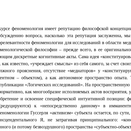
курсе феноменология имеет репутацию философской концепции
бсуждению вопроса, насколько эта репутация заслуженна, м
релевантности феноменологии для исследований в области меди
менологической философии – прежде всего, в ее оригинальной
яющим дискретные когнитивные акты. Сама идея «конституиров
 как известно, «учреждает смыслы» из себя самого, за счет свои
олжного прояснения, отсутствие «медиаторов» у «конституиру
нтном – объектом), а как автономное пространство опыта. 
 публикации «Логических исследований». На пространственную 
формативно, как многообразие исполняемых актов восприятия, у
обретение и освоение специфической интуитивной позиции: ф
 (редуцируются) к «непосредственно данному» в имманен
еноменологии Гуссерля «активизм» субъекта остается, по сут
нсцендентального Я, не затрагивая принципиального: «кон
нного (и потому безвоздушного) пространства «субъектно-объе