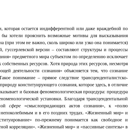
, которая остается индифферентной или даже враждебной по
ы бы хотели прояснить возможные мотивы для высказывания
а (при этом не важно, сколь широко или узко она понимается)
, гуссерлевской версии – составляют структуры и процессы
ания» предметного мира субъектом по определению исключает
х собственных ресурсов. Хотя природа этих ресурсов, несмотря
ющей деятельности сознания» объясняется тем, что сознание
Такое понимание – прямое следствие трансценденталистско-
природу конституирующего сознания, которое здесь, в отличие
казывает и базовая феноменологическая процедура: процедура
еноменологической установки. Благодаря трансцендентальной
тной
сфере
«смыслопридающих актов сознания», к «полю
и, непоколебимым и в его поздних трудах. «Жизненный мир» и
ституирование» по-прежнему понимается как свободное и
ктной корреляции». «Жизненный мир» и «пассивные синтезы» в