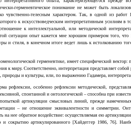
о интерпретативного опыта, характеризующегося прежде вс
гически-герменевтическое понимание не может быть локализов
ько чувственно-телесным характером. Так, в одной из работ 
которого к искусствоведческим интерпретативным усилиям в 
 отношение к интеллектуальной, или методической интерпре
той ситуации опыт кажется мне хорошим примером того, что п
уры и стиля, в конечном итоге ведет лишь к истолкованию то
номенологической герменевтике, имеет специфический вектор: п
ния к миру. Соответственно, интерпретация представляет собой
, природы и культуры, или, по выражению Гадамера, интерпретаци
а рефлексии, особенно рефлексии методической, представляе
лексивной, спонтанной и онтологической – способна при извест
 попыткой артикуляции смысловых линий, прежде намеченных
етации – не отношение эквивалентности и симметрии. Онто
ть на нее обратное воздействие: осуществляемая ею артикуляци
ю и сокрытию артикулированного [Хайдеггер 1986, 76]. Наи