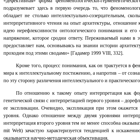
«дефективная» форма феноменологически-герменевтическог
подразумевает здесь в первую очередь то, что феноменоло
обладает не столько интеллектуально-созерцательным, скол
интерпретативного чтения на опыт архитектуры, отношение 
идею нерефлексивности онтологического понимания и его
напряжение, которое сродни ответу. Переживаемый нами в э
предоставляет нам, основываясь на знании истории архитект
проходим под этими сводами» [Гадамер 1999
VIII
, 332].
Кроме того, процесс понимания, как он трактуется в фе
мира к интеллектуальному постижению, а напротив – от созна
по эту сторону различения интеллектуального и практического
По отношению к такому опыту интерпретация как форм
генетической связи с интерпретацией первого уровня – дореф
ее экспликации. Очевидно, экспликация при этом окажется
уровня. Однако отношение между двумя уровнями интерпр
интерпретация второго уровня тем не менее способна оказыва
mit
Welt
) зачастую характеризуется тенденцией к искажени
оказывается научно-методическая объективация.