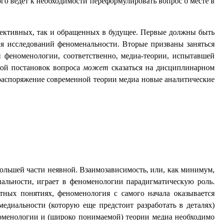
го ведет к необходимости переформулировать вопрос о месте в
пективных, так и обращенных в будущее. Первые должны быть
ля исследований феноменальности. Вторые призваны заняться
 феноменологии, соответственно, медиа-теории, испытавшей
кой постановок вопроса
может
сказаться на дисциплинарном
распоряжение современной теории медиа новые аналитические
большей части неявной. Взаимозависимость, или, как минимум,
иальности, играет в феноменологии парадигматическую роль.
тных понятиях, феноменология с самого начала оказывается
медиальности (которую еще предстоит разработать в деталях)
номенологии и (широко понимаемой) теории медиа необходимо