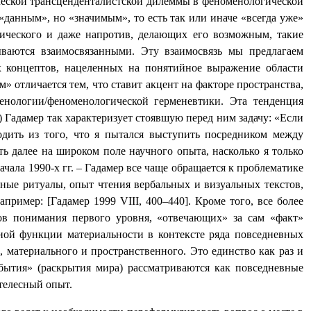
сической трансценденталистской дилеммы в феноменологической
«данным», но «значимым», то есть так или иначе «всегда уже»
ического и даже напротив, делающих его возможным, такие
зываются взаимосвязанными. Эту взаимосвязь мы предлагаем
х концептов, нацеленных на понятийное выражение области
 отличается тем, что ставит акцент на факторе пространства,
енологии/феноменологической герменевтики. Эта тенденция
 Гадамер так характеризует стоявшую перед ним задачу: «Если
одить из того, что я пытался выступить посредником между
ь далее на широком поле научного опыта, насколько я только
ачала 1990-х гг. – Гадамер все чаще обращается к проблематике
ные ритуалы, опыт чтения вербальных и визуальных текстов,
например: [Гадамер 1999
VIII
, 400–440]. Кроме того, все более
ов понимания первого уровня, «отвечающих» за сам «факт»
вной функции материальности в контексте ряда повседневных
 материального и пространственного. Это единство как раз и
бытия» (раскрытия мира) рассматриваются как повседневные
телесный опыт.