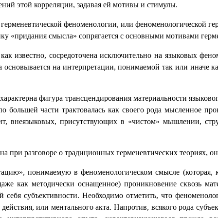
ений этой корреляции, задавая ей мотивы и стимулы.
и герменевтической феноменологии, или феноменологической гер
ку «придания смысла» сопрягается с основными мотивами герме
как известно, сосредоточена исключительно на языковых фено
а основывается на интерпретации, понимаемой так или иначе к
, характерна фигура трансцендирования материальности языково
о большей части трактовалась как своего рода мысленное про
чит, внеязыковых, присутствующих в «чистом» мышлении, ст
тна при разговоре о традиционных герменевтических теориях, о
тацию», понимаемую в феноменологическом смысле (которая, к 
даже как методически оснащенное) проникновение сквозь мат
 себя субъективности. Необходимо отметить, что феноменолог
 действия, или ментального акта. Напротив, всякого рода субъе