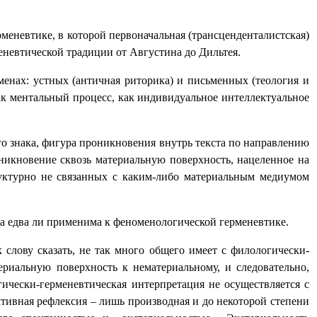
меневтике, в которой первоначальная (трансценденталистская)
невтической традиции от Августина до Дильтея.
менах: устных (античная риторика) и письменных (теология и
ак ментальный процесс, как индивидуальное интеллектуальное
го знака, фигура проникновения внутрь текста по направлению
никновение сквозь материальную поверхность, нацеленное на
руктурно не связанных с каким-либо материальным медиумом
на едва ли применима к феноменологической герменевтике.
слову сказать, не так много общего имеет с филологически-
ериальную поверхность к нематериальному, и следовательно,
ически-герменевтическая интерпретация не осуществляется с
ктивная рефлексия – лишь производная и до некоторой степени