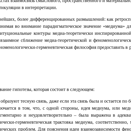
стах взаимосвязь смыслового, пространственного и материально
тикуляции в интерпретации.
ьнейших, более дифференцированных размышлений: как ретрос
инимая во внимание парадигматическое значение «медиума» д
титуциональные контуры медиа-теоретически инспирированной
взаимное сближение медиа-теоретической и феноменологичес
еноменологически-герменевтическая философия предоставить в 
вание гипотезы, которая состоит в следующем:
бразуют тесную связь, даже если эта связь была и остается по 
ючается в том, что, с одной стороны, идея медиума, или мед
гментарно и неудовлетворительно – была выражена в адеква
ически-герменевтическая трактовка медиума, соответственно, 
тических проблем. Для пояснения идеи взаимозависимости фе