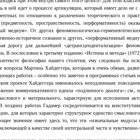
находясь при этом внутри самого этого целого? Для этой клас
ь в ней идет о процессе артикуляции, который имеет дело не с 
рентных по отношению к различению теоретического и практ
(предметность, пространственность, перформативность) ока
ый медиум». От других феноменологически-герменевтически
ственно-историчное сознание и других, «перформативный медиум»
ая дорогу для дальнейшей «детрансцендентализации» феном
ра. В послесловии к третьему изданию «Истины и метода» (1972)
контексте философии нашего столетия, ему следовало бы исх
е вопросы Мартина Хайдеггера, которым я очень обязан, развит
дующих работах – особенно это заметно в программных статьях н
еском проекте Хайдеггера именовалось неподлинным: повседнев
жение коммуникативного идеала «подлинного диалога»; см., 
мыслового и материального, характерную для исполнения акт
В поздних работах Гадамер сосредоточивается на конститути
ии, для которых характерно структурное единство смыслового,
ющее значение имеет здесь то, что эти «изначальные модусы 
включающей в качестве своей интегральной части и чувственно-