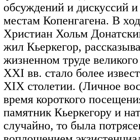
обсуждений и дискуссий и
местам Копенгагена. В ход
Христиан Хольм Донатский
жил Кьеркегор, рассказыв
жизненном труде великого
XXI вв. стало более извес
XIX столетии. (Личное вос
время короткого посещения
памятник Кьеркегору и на
случайно, то была потрясе
воплощением экзистенциал