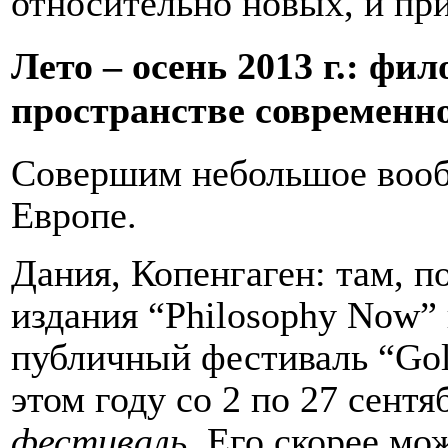
относительно новых, и пр
Лето – осень 2013 г.: фи
пространстве современн
Совершим небольшое вооб
Европе.
Дания, Копенгаген: там, п
издания “Philosoph
y
Now
”
публичный фестиваль “Gol
этом году со 2 по 27 сент
фестиваль
. Его скорее мо