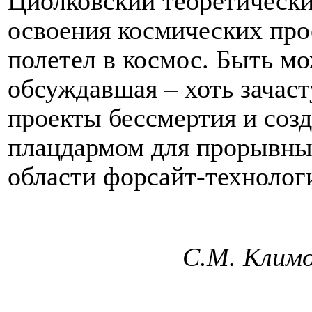
Циолковский теоретическ
освоения космических прос
полетел в космос. Быть м
обсуждавшая – хоть зачас
проекты бессмертия и созд
плацдармом для прорывных
области форсайт-технолог
С.М. Климо