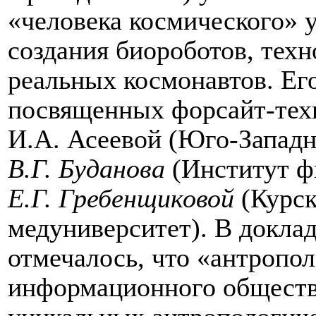
«человека космического» у
создания биороботов, тех
реальных космонавтов. Ег
посвященных форсайт-тех
И.А. Асеевой
(
Юго-Западны
В.Г. Буданова
(
Институт 
Е.Г. Гребенщиковой
(
Курск
медуниверситет
). В докла
отмечалось, что «антропо
информационного общества