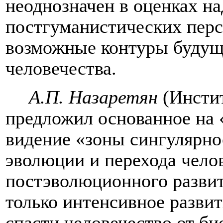
неоднозначен в оценках н
постгуманистических перс
возможные контуры будущи
человечества.
А.П
.
Назаретян
(
Инсти
предложил основанное на 
видение «зоны сингулярно
эволюции и перехода чело
постэволюционного развит
только интенсивное разви
спасти человечество от б