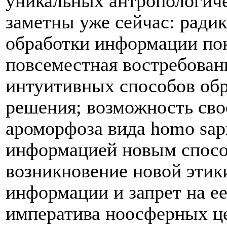
уникальных антропологич
заметны уже сейчас: ради
обработки информации пок
повсеместная востребован
интуитивных способов об
решения; возможность сво
ароморфоза вида
h
omo
s
ap
информацией новым спосо
возникновение новой этик
информации и запрет на е
императива ноосферных це