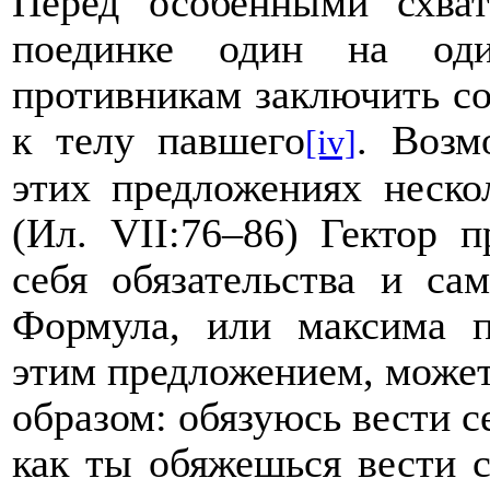
Перед особенными схва
поединке один на од
противникам заключить со
к телу павшего
. Возм
[iv]
этих предложениях неско
(Ил. VII:76–86) Гектор п
себя обязательства и са
Формула, или максима п
этим предложением, може
образом: обязуюсь вести с
как ты обяжешься вести 