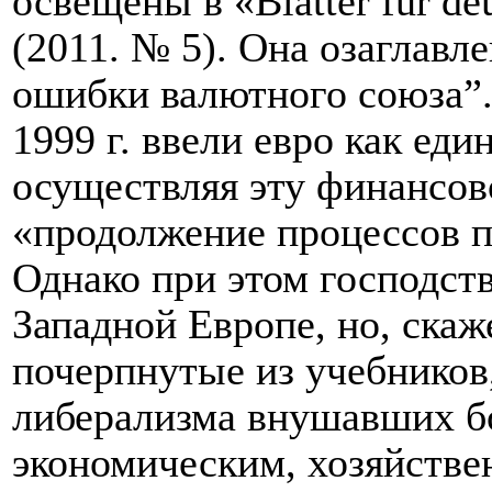
освещены в «
Bl
ä
tter
f
ü
r
de
(2011. № 5). Она озаглавл
ошибки валютного союза”. 
1999 г. ввели евро как ед
осуществляя эту финансов
«продолжение процессов п
Однако при этом господств
Западной Европе, но, скаж
почерпнутые из учебников
либерализма внушавших б
экономическим, хозяйстве