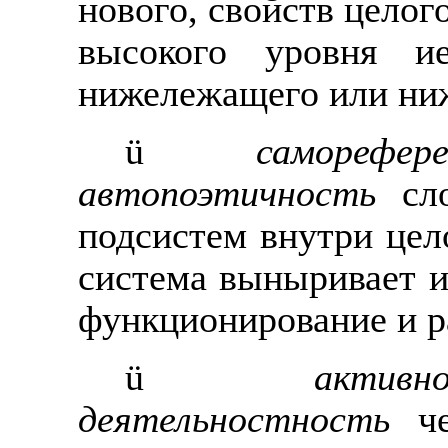
нового, свойств целого
высокого уровня ие
нижележащего или ни
ü
саморефер
автопоэтичность
сло
подсистем внутри цел
система выныривает и
функционирование и р
ü
актив
деятельностность
чел