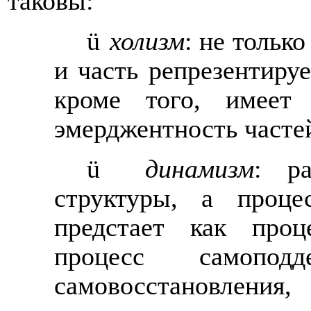
таковы:
ü
холизм
: не тольк
и часть репрезентируе
кроме того, имеет 
эмерджентность частей
ü
динамизм
: р
структуры, а проце
предстает как проц
процесс самоподде
самовосстановлени