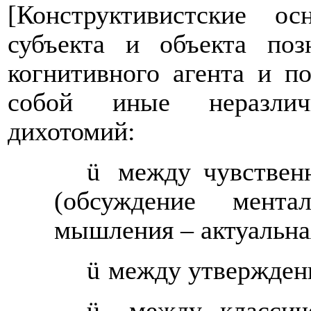
[Конструктивистские ос
субъекта и объекта поз
когнитивного агента и п
собой иные неразлич
дихотомий:
ü
между чувствен
(обсуждение мента
мышления – актуальна
ü
между утвержден
ü
между классич