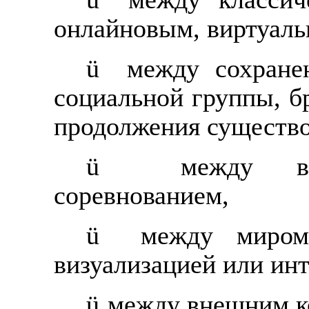
онлайновым, виртуаль
ü
между сохране
социальной группы, б
продолжения существо
ü
между вз
соревнованием,
ü
между миром
визуализацией или инт
ü
между внешним к