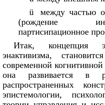
ü
между частью о
(рождение инт
партисипационное про
Итак, концепция э
энактивизма, становит
современной когнитивной 
она развивается в р
распространенных конс
эпистемологии, психол
теории управления и исс