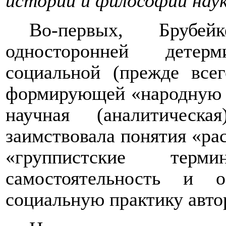
истории и философии наук
Во-первых, Брубе
односторонней детер
социальной (прежде всег
формирующей «народную с
научная (аналитическа
заимствовала понятия «рас
«группист
c
кие терми
самостоятельность и 
социальную практику авто