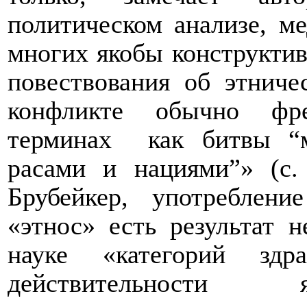
политическом анализе, м
многих якобы конструктив
повествования об этниче
конфликте обычно фре
терминах
как битвы “
расами и нациями”» (с.
Брубейкер, употреблени
«этнос» есть результат н
науке «категорий здр
действительности 