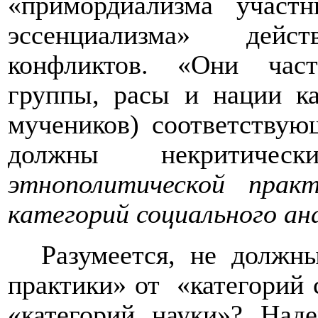
«примордиализма участн
эссенциализма» дей
конфликтов. «Они час
группы, расы и нации к
мучеников) соответству
должны некритиче
этнополитической практ
категорий социального ан
Разумеется, не должн
практики» от
«категорий 
«категорий науки»? Над