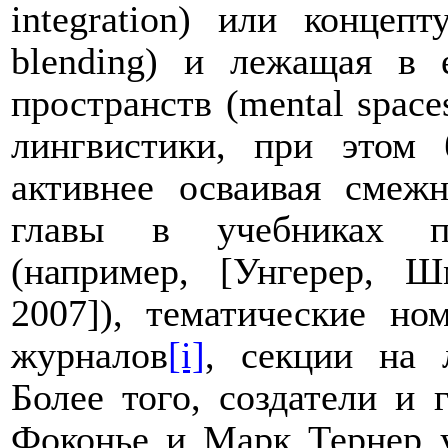
integration
) или концепт
blending
) и лежащая в е
пространств (
mental
space
лингвистики, при этом
активнее осваивая смеж
главы в учебниках по
(например, [Унгерер, Ш
2007]), тематические но
журналов
[i]
, секции на 
Более того, создатели и
Фоконье и Марк Тернер у