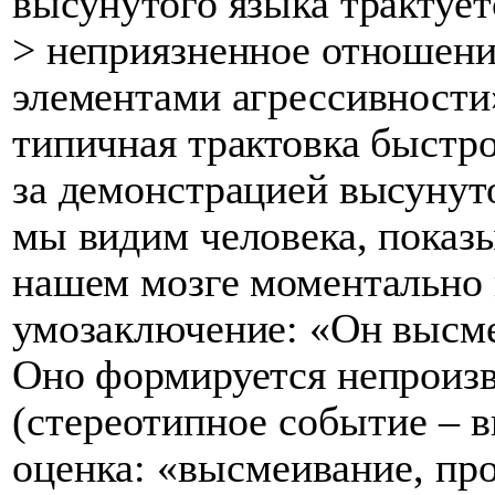
высунутого языка трактуе
> неприязненное отношени
элементами агрессивности»
типичная трактовка быстро
за демонстрацией высунуто
мы видим человека, пока
нашем мозге моментально 
умозаключение: «Он высме
Оно формируется непроизв
(стереотипное событие – 
оценка: «высмеивание, про