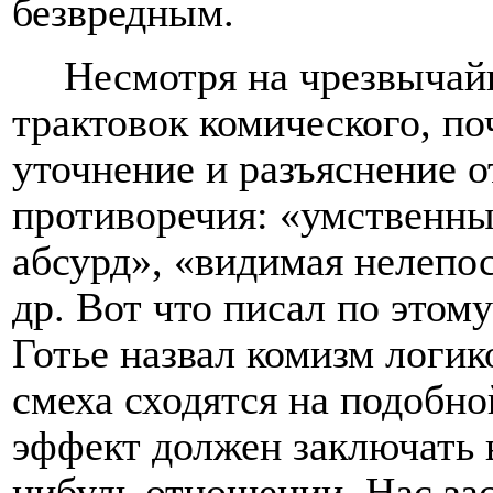
безвредным.
Несмотря на чрезвычай
трактовок комического, по
уточнение и разъяснение 
противоречия:
«
умственны
абсурд
», «
видимая нелепо
др.
Вот что писал по этом
Готье назвал комизм логи
смеха сходятся на подобн
эффект должен заключать в
нибудь отношении. Нас зас