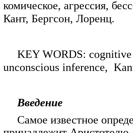
ко
мическое, агрессия, бес
Кант, Бергсон, Лоренц.
KEY WORDS: cognitive a
unconscious inference,
Kan
Введение
Самое известное опред
принадлежит Аристотелю. 