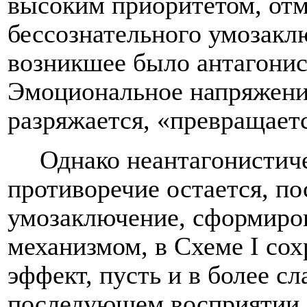
высоким приоритетом, от
бессознательного умозаклю
возникшее было антагонис
Эмоциональное напряжени
разряжается, «превращаетс
Однако неантагонистич
противоречие остается, по
умозаключение, сформиро
механизмом, в Схеме
I
сох
эффект, пусть и в более сл
последующем восприятии д