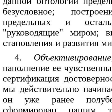
данной онтологии предел
безусловное; построе
предельных и осталь
"руководящие" миром; в
становления и развития ми
4.
Объективирован
наполнение ее чувственн
сертификация достоверно
мы действительно начина
он уже ранее полубес
сформирован
нашим т