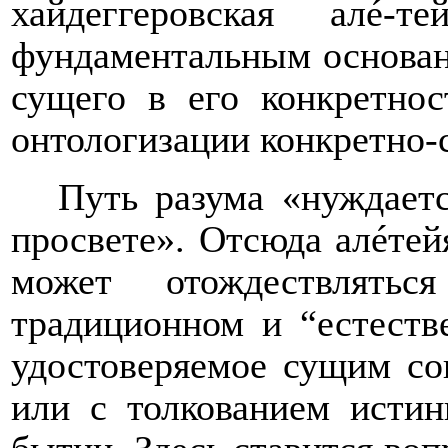
хайдеггеровская алé
фундаментальным основан
сущего в его конкретнос
онтологизации конкретно-
Путь разума «нуждает
просвете». Отсюда алéтейя
может отождествлять
традиционном и “естеств
удостоверяемое сущим со
или с толкованием истин