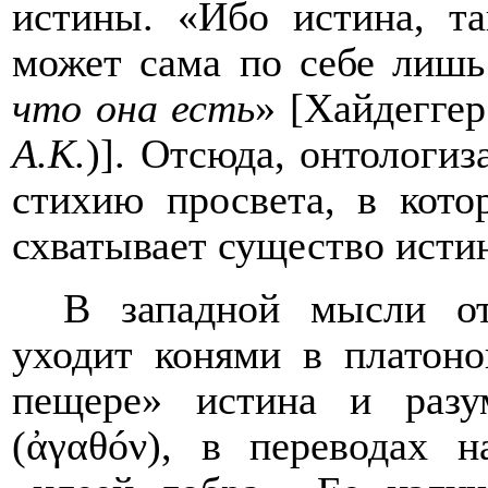
истины. «Ибо истина, т
может сама по себе лишь
что она есть
» [Хайдеггер
А.К.
)]. Отсюда, онтологиз
стихию просвета, в кото
схватывает существо исти
В западной мысли о
уходит конями в платон
пещере» истина и разу
(ἀ
γαθ
ó
ν
), в переводах н