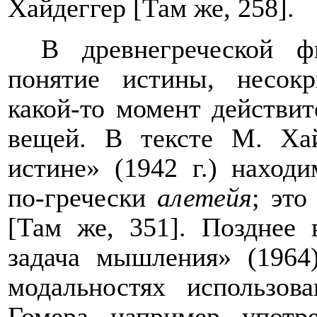
Хайдеггер [Там же, 258].
В древнегреческой ф
понятие истины, несок
какой-то момент действит
вещей. В тексте М. Ха
истине» (1942 г.) находи
по-гречески
алетейя
; это
[Там же, 351]. Позднее
задача мышления» (1964
модальностях использов
Гомера, например, употр