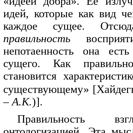
«идеей добра». Ее излу
идей, которые как вид че
каждое сущее. Отсюд
правильность
восприя
непотаенность она ест
сущего. Как правильно
становится характеристи
существующему» [Хайдегг
–
А.К.
)].
Правильность вз
онтологизацией. Эта мыс