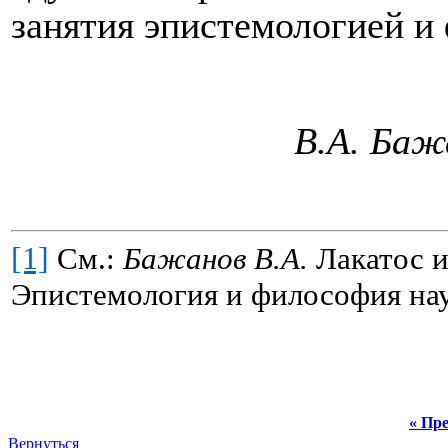
занятия эпистемологией и
В.А. Баж
[1]
См.:
Бажанов В.А.
Лакатос и
Эпистемология и философия нау
« Пре
Вернуться