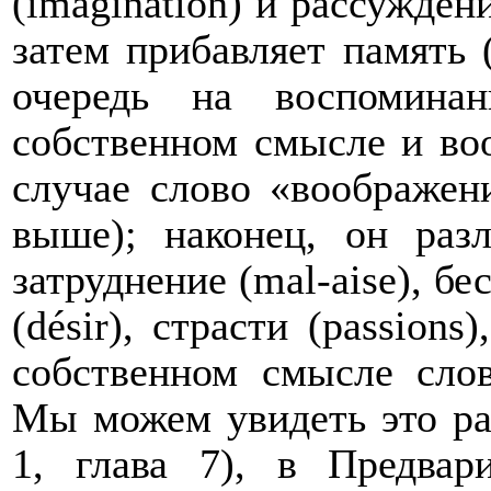
(
imagination
) и рассуждени
затем прибавляет память 
очередь на воспомина
собственном смысле и во
случае слово «воображен
выше); наконец, он раз
затруднение (
mal
-
aise
), бе
(
d
é
sir
), страсти (
passions
)
собственном смысле слов
Мы можем увидеть это раз
1, глава 7), в Предвар