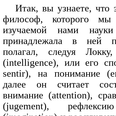
Итак, вы узнаете, что
философ, которого мы
изучаемой нами наук
принадлежала в ней п
полагал, следуя Локку
(
intelligence
), или его с
sentir
), на понимание (
e
далее он считает сос
внимание (
attention
), сра
(
jugement
), рефлекс