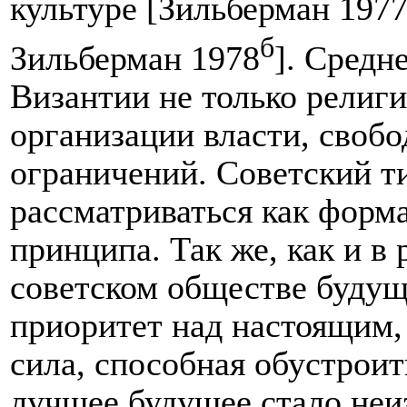
культуре [Зильберман 1977
б
Зильберман 1978
]. Средн
Византии не только религи
организации власти, своб
ограничений. Советский т
рассматриваться как форм
принципа. Так же, как и в
советском обществе будущ
приоритет над настоящим, 
сила, способная обустроит
лучшее будущее стало неи