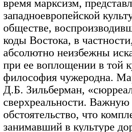
время марксизм, представ
западноевропейской культ
обществе, воспроизводивш
коды Востока, в частност
абсолютно неизбежны иск
при ее воплощении в той к
философия чужеродна. Мар
Д.Б. Зильберман, «сюрреал
сверх­реальности. Важную 
обстоятельство, что компл
занимавший в культуре д