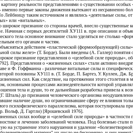
картину реальности представлениями о существовании особых «в
 - именно первые законы движения вытекают из несравненно боле
 По Лейбницу таким источником и являлись «деятельные силы, 
ных» или «витальных».
 широкое признание со стороны врачей, внесло существенные к
. Начиная с первых десятилетий ХУ111 в. при описании и объ
кого тела основное внимание стало уделяться не столько «фор
ельным его органам и частям.
объясняться действием «пластической (формообразующей) силы»
ной силы желез» (Т. Борде). Были введены (А. Галлер) понятия 
широкое признание представления о «целебной силе природы», 
792]. Представления о «жизненных силах» стали активно внедря
ургаве и Ф. Гоффманна - различные витальные силы и специфичес
торой половины ХУ111 в. (Т. Борде, П. Бартез, У. Куллен, Дж. 
жизненных сил. Как следствие, на протяжении этого столетия в 
твом, основными процессами жизнедеятельности которой управл
ношения тела и души, то ее дальнейшая разработка привела к в
 (Г. Шталь) до признания человеческого организма неодушевлен
давшие наличие души, но ограничивавшие сферу ее влияния тол
ого психофизического параллелизма, которая постулировала пр
р. Вольф, Д. Гартли) [Ярошевский 1976].
зненных силах вообще и «целебной силе природы» в частности п
ностике и лечению заболеваний человека. Под болезнью стали 
ную на устранение этого нарушения и удаление «болезнетворной
болезнетворной материи" их число не бесконечно, и они имеют 