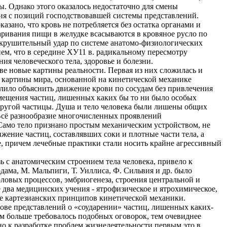
. Однако этого оказалось недостаточно для смены
я с позиций господствовавшей системы представлений.
казано, что кровь не потребляется без остатка органами и
варивания пищи в желудке всасываются в кровяное русло по
сокрушительный удар по системе анатомо-физиологических
м, что в середине ХУ11 в. радикальному пересмотру
я человеческого тела, здоровье и болезни.
е новые картины реальности. Первая из них сложилась и
 картины мира, основанной на кинетической механике
лило объяснить движение крови по сосудам без привлечения
емещения частиц, лишенных каких бы то ни было особых
 другой частицы. Душа и тело человека были лишены общих
 Всё разнообразие многочисленных проявлений
 Само тело признано простым механическим устройством, не
ение частиц, составлявших соки и плотные части тела, а
е, причем лечебные практики стали носить крайне агрессивный
 с анатомическим строением тела человека, привело к
дама, М. Мальпиги, Т. Уиллиса, Ф. Сильвия и др. было
ловых процессов, эмбриогенеза, строения центральной и
два медицинских учения - ятрофизическое и ятрохимическое,
е картезианских принципов кинетической механики.
ове представлений о «соударении» частиц, лишенных каких-
м больше требовалось подобных оговорок, тем очевиднее
о к разработке проблем жизнедеятельности первым это в