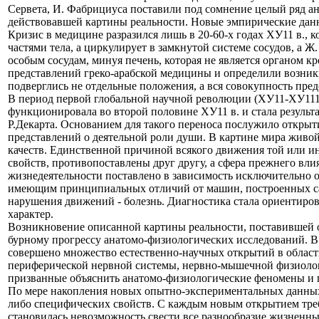
Сервета, И. Фабрициуса поставили под сомнение целый ряд а
действовавшей картины реальности. Новые эмпирические дан
Кризис в медицине разразился лишь в 20-60-х годах ХУ11 в., к
частями тела, а циркулирует в замкнутой системе сосудов, а 
особым сосудам, минуя печень, которая не является органом 
представлений греко-арабской медицины и определили возник
подверглись не отдельные положения, а вся совокупность пре
В период первой глобальной научной революции (ХУ11-ХУ111 
функционировала во второй половине ХУ11 в. и стала резуль
Р.Декарта. Основанием для такого переноса послужило откры
представлений о деятельной роли души. В картине мира живой
качеств. Единственной причиной всякого движения той или ин
свойств, противопоставлены друг другу, а сфера прежнего вл
жизнедеятельности поставлено в зависимость исключительно о
имеющим принципиальных отличий от машин, построенных самим
нарушения движений - болезнь. Диагностика стала ориентиров
характер.
Возникновение описанной картины реальности, поставившей о
бурному прогрессу анатомо-физиологических исследований. В т
совершено множество естественно-научных открытий в области
периферической нервной системы, нервно-мышечной физиологи
призванные объяснить анатомо-физиологические феномены и 
По мере накопления новых опытно-экспериментальных данных 
либо специфических свойств. С каждым новым открытием треб
становилась невозможность свести все разнообразие жизненн