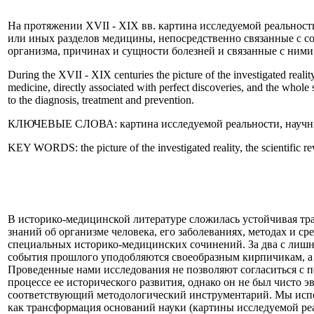
На протяжении XVII - XIX вв. картина исследуемой реальност
или иных разделов медицины, непосредственно связанные с с
организма, причинах и сущности болезней и связанные с ними
During the XVII - XIX centuries the picture of the investigated reality
medicine, directly associated with perfect discoveries, and the whole
to the diagnosis, treatment and prevention.
КЛЮЧЕВЫЕ СЛОВА: картина исследуемой реальности, научные р
KEY WORDS: the picture of the investigated reality, the scientific revo
В историко-медицинской литературе сложилась устойчивая тр
знаний об организме человека, его заболеваниях, методах и с
специальных историко-медицинских сочинений. За два с лишн
события прошлого уподобляются своеобразным кирпичикам, а
Проведенные нами исследования не позволяют согласиться с 
процессе ее исторического развития, однако он не был чист
соответствующий методологический инструментарий. Мы испо
как трансформация оснований науки (картины исследуемой ре