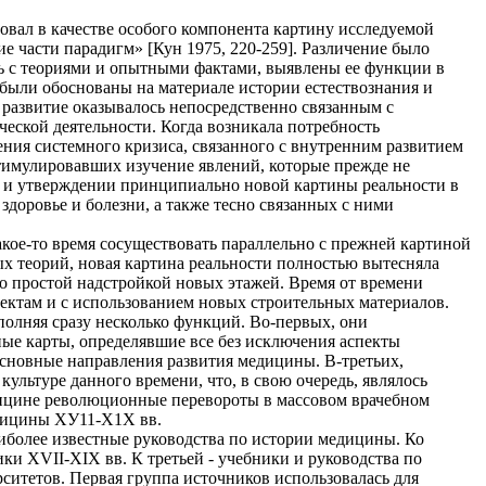
овал в качестве особого компонента картину исследуемой
е части парадигм» [Кун 1975, 220-259]. Различение было
зь с теориями и опытными фактами, выявлены ее функции в
еи были обоснованы на материале истории естествознания и
развитие оказывалось непосредственно связанным с
еской деятельности. Когда возникала потребность
ения системного кризиса, связанного с внутренним развитием
тимулировавших изучение явлений, которые прежде не
ии и утверждении принципиально новой картины реальности в
доровье и болезни, а также тесно связанных с ними
акое-то время сосуществовать параллельно с прежней картиной
х теорий, новая картина реальности полностью вытесняла
о простой надстройкой новых этажей. Время от времени
ектам и с использованием новых строительных материалов.
олняя сразу несколько функций. Во-первых, они
ые карты, определявшие все без исключения аспекты
основные направления развития медицины. В-третьих,
льтуре данного времени, что, в свою очередь, являлось
дицине революционные перевороты в массовом врачебном
едицины ХУ11-Х1Х вв.
иболее известные руководства по истории медицины. Ко
ки XVII-XIX вв. К третьей - учебники и руководства по
итетов. Первая группа источников использовалась для