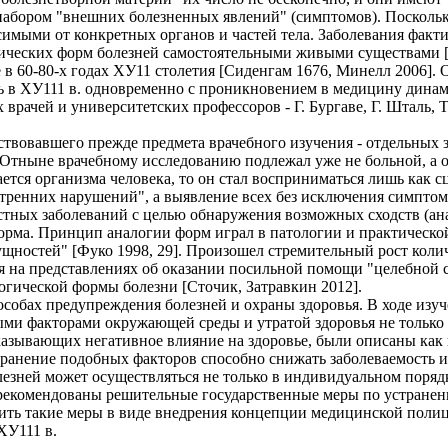
абором "внешних болезненных явлений" (симптомов). Поскольку
имыми от конкретных органов и частей тела. Заболевания факти
гических форм болезней самостоятельными живыми существами [
в 60-80-х годах ХУ11 столетия [Сиденгам 1676, Минелл 2006].
 в ХУ111 в. одновременно с проникновением в медицину динами
чей и университетских профессоров - Г. Бургаве, Г. Шталь, Т. Б
твовавшего прежде предмета врачебного изучения - отдельных 
 Отныне врачебному исследованию подлежал уже не больной, а 
ается организма человека, то он стал восприниматься лишь как с
утренних нарушений", а выявление всех без исключения симптом
тных заболеваний с целью обнаружения возможных сходств (анал
 форма. Принцип аналогии форм играл в патологии и практическо
щностей" [Фуко 1998, 29]. Произошел стремительный рост колич
 на представлениях об оказании посильной помощи "целебной с
огической формы болезни [Сточик, Затравкин 2012].
собах предупреждения болезней и охраны здоровья. В ходе изу
ми факторами окружающей среды и утратой здоровья не только
казывающих негативное влияние на здоровье, были описаны как 
странение подобных факторов способно снижать заболеваемость 
зней может осуществляться не только в индивидуальном порядке
рекомендованы решительные государственные меры по устране
ить такие меры в виде внедрения концепции медицинской поли
ХУ111 в.