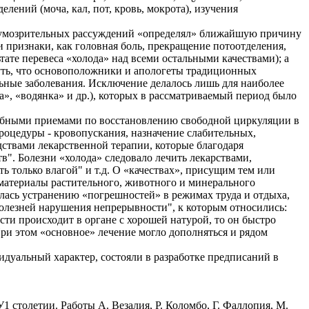
ений (моча, кал, пот, кровь, мокрота), изучения
м умозрительных рассуждений «определял» ближайшую причину
 признаки, как головная боль, прекращение потоотделения,
те перевеса «холода» над всеми остальными качествами); а
нуть, что основоположники и апологеты традиционных
льные заболевания. Исключение делалось лишь для наиболее
», «водянка» и др.), которых в рассматриваемый период было
ебными приемами по восстановлению свободной циркуляции в
оцедуры - кровопускания, назначение слабительных,
ствами лекарственной терапии, которые благодаря
". Болезни «холода» следовало лечить лекарствами,
ь только влагой" и т.д. О «качествах», присущим тем или
 материалы растительного, животного и минерального
лась устранению «погрешностей» в режимах труда и отдыха,
болезней нарушения непрерывности", к которым относились:
сти происходит в органе с хорошей натурой, то он быстро
 При этом «основное» лечение могло дополняться и рядом
уальный характер, состояли в разработке предписаний в
 столетии. Работы А. Везалия, Р. Коломбо, Г. Фаллопия, М.