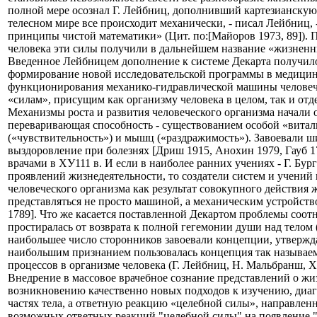
полной мере осознал Г. Лейбниц, дополнивший картезианскую 
телесном мире все происходит механически, - писал Лейбниц,
принципы чистой математики» (Цит. по:[Майоров 1973, 89]).
человека эти силы получили в дальнейшем название «жизнен
Введенное Лейбницем дополнение к системе Декарта получило
формирование новой исследовательской программы в медицине
функционирования механико-гидравлической машины человечес
«силам», присущим как организму человека в целом, так и отд
Механизмы роста и развития человеческого организма начали 
переваривающая способность - существованием особой «виталь
(«чувствительность») и мышц («раздражимость»). Завоевали 
выздоровление при болезнях [Дриш 1915, Анохин 1979, Гауб 1
врачами в ХУ111 в. И если в наиболее ранних учениях - Г. Б
проявлений жизнедеятельности, то создатели систем и учений в
человеческого организма как результат совокупного действия 
представляться не просто машиной, а механическим устройс
1789]. Что же касается поставленной Декартом проблемы соот
простиралась от возврата к полной гегемонии души над телом
наибольшее число сторонников завоевали концепции, утверж
наибольшим признанием пользовалась концепция так называем
процессов в организме человека (Г. Лейбниц, Н. Мальбранш, Х
Внедрение в массовое врачебное сознание представлений о жи
возникновению качественно новых подходов к изучению, диаг
частях тела, а ответную реакцию «целебной силы», направлен
возможных ответных реакций "целебной силы" на появление "