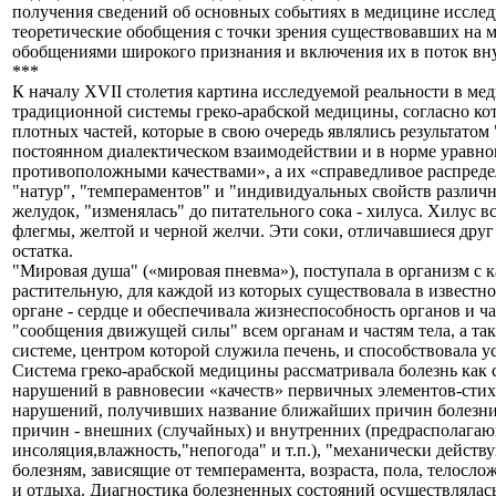
получения сведений об основных событиях в медицине исслед
теоретические обобщения с точки зрения существовавших на 
обобщениями широкого признания и включения их в поток вн
***
К началу XVII столетия картина исследуемой реальности в м
традиционной системы греко-арабской медицины, согласно кот
плотных частей, которые в свою очередь являлись результато
постоянном диалектическом взаимодействии и в норме уравно
противоположными качествами», а их «справедливое распредел
"натур", "темпераментов" и "индивидуальных свойств различ
желудок, "изменялась" до питательного сока - хилуса. Хилус в
флегмы, желтой и черной желчи. Эти соки, отличавшиеся друг 
остатка.
"Мировая душа" («мировая пневма»), поступала в организм с
растительную, для каждой из которых существовала в известн
органе - сердце и обеспечивала жизнеспособность органов и 
"сообщения движущей силы" всем органам и частям тела, а та
системе, центром которой служила печень, и способствовала у
Система греко-арабской медицины рассматривала болезнь как 
нарушений в равновесии «качеств» первичных элементов-стих
нарушений, получивших название ближайших причин болезни, 
причин - внешних (случайных) и внутренних (предрасполагаю
инсоляция,влажность,"непогода" и т.п.), "механически дейст
болезням, зависящие от темперамента, возраста, пола, телосл
и отдыха. Диагностика болезненных состояний осуществлялась