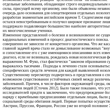
отдельные заболевания, обладающие строго индивидуальным н
силы, присущей всему организму, они были объявлены независ
очередь дало основания для олицетворения отдельных нозоло
разработан знаменитым английским врачом Т. Сиденгамом еще 
остался невостребованным и получил широкое признание лишь
поддержало подавляющее большинство наиболее авторитетных вра
их многочисленные ученики.
Изменение представлений о болезни и возникновение не сущес
кардинальных изменений в процесс диагностического поиска.
совершенно не зависели от конкретного организма. Что же кас
главной задачей врача стало не домысливание возможных "вн
и сопоставление его с уже имеющимися описаниями всех извес
диагноз, если не возникала, рождалась новая нозологическая
выражению М. Фуко, стал фактически "законом образования су
выражалось тысячами . Подходы к лечению стали основываться
специфических средств лечения для каждой выявленной нозол
Существенному пересмотру подверглись и представления о спо
возможном существовании устойчивых связей между различны
заболеваний. Причем, в числе факторов окружающей среды, о
общежития людей [Сточик 2012]. Было также показано, что у
исследователей придти к заключению, что предупреждение боле
наряду с врачебными предписаниями отдельным лицам, были 
социальной среды обитания людей. Первые попытки осуществ
Австрии, Пруссии, Франции, России уже во второй половине 