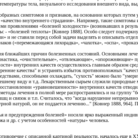
мпературы тела, визуального исследования внешнего вида, выдел
образных симптомов и признаков, на основании которых путе
 «качество внутреннего страдания». Например, такие симптомы и
и проявлениями «болезней холодности» (возникавших в результа
с - «болезней теплоты» [Ковнер 1888]. Особо следует подчерк
и» и не ставили перед собой задачи выделять и описывать отде
аков («перемежающаяся лихорадка», «чахотка», «оспа», «проказа
ния ближайших причин болезненных состояний. Основными леч
мнастика, «очистительные», «отвлекающие», «опорожняющие» пр
ости» внутренних качеств осуществлялось главным образом сред
енние качества" и устранять избыток противоположных "качеств
едствами, способными охлаждать, "сухость" можно было "умерит
внешнему виду и т.д. Лекарственным сырьем служили природные
восстановлении «уравновешенности» внутренних качеств отводи
методы лечения в полной мере распространялись и на группу "
шц и связок и т.п. Считалось, что "когда нарушение непрерывно
урной натурой, он не поддается лечению..." [Ковнер 1888, 964].
я и предупреждения болезней» носили ярко выраженный индивид
а и др. с учетом особенностей «натуры» человека.
иворечие с описанной картиной реальности, началось еще в ХУ1