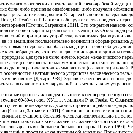
натомо-физиологических представлений греко-арабской медицины
ные были либо признаны ошибочными, либо получали объяснени
огда в результате исследований У. Гарвея было неопровержимо до
Ж. Пеке, О. Рудбек и Т. Бартолин обнаружили, что продукты пере
кроветворения [Сточик, Затравкин 2011]. Эти открытия нанесли 
новение новой картины реальности в медицине. Особо подчеркне
дставлений о принципах устройства, механизмах функционировани
вв.) в медицине последовательно возникли и сформировались дв
татом прямого переноса на область медицины новой общенаучной
тие кровообращения, которое впервые в истории медицины позво
 природы Р. Декарта не было ничего, кроме механического пер
ой частицы считалось только механическое воздействие на нее
ияния души ограничена только мышлением (сознанием) и волей.
т особенностей анатомического устройства человеческого тела.
 человеком [Декарт 1989]. Здоровье - беспрепятственное движ
атся на выявление этих нарушений, а лечение - на их устранени
сновные процессы жизнедеятельности в непосредственную связь
ечение 60-80-х годов ХУ11 в. усилиями Р. де Графа, Я. Сваммер
 изучения пищеварения, дыхания, строения и работы сердца, по
и [Сточик, Затравкин 2011]. Сложились и получили признание 
причины и сущность болезней человека исключительно на основ
врачам становилось все сложнее и сложнее объяснять их на осн
овалось делать все больше и больше оговорок [Шамин 1990]. Че
ых явлений к простым механическим объяснениям. Применительн