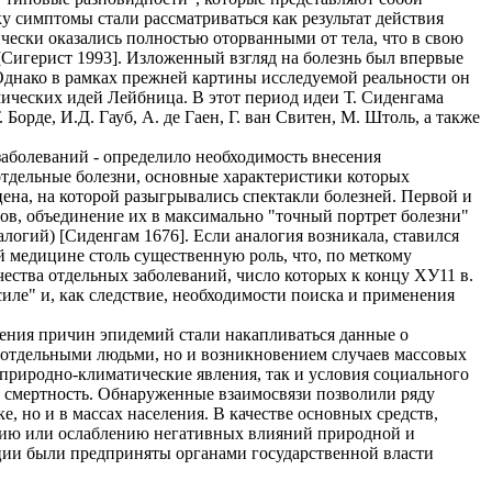
 симптомы стали рассматриваться как результат действия
чески оказались полностью оторванными от тела, что в свою
Сигерист 1993]. Изложенный взгляд на болезнь был впервые
 Однако в рамках прежней картины исследуемой реальности он
ческих идей Лейбница. В этот период идеи Т. Сиденгама
орде, И.Д. Гауб, А. де Гаен, Г. ван Свитен, М. Штоль, а также
заболеваний - определило необходимость внесения
отдельные болезни, основные характеристики которых
цена, на которой разыгрывались спектакли болезней. Первой и
ов, объединение их в максимально "точный портрет болезни"
огий) [Сиденгам 1676]. Если аналогия возникала, ставился
й медицине столь существенную роль, что, по меткому
ества отдельных заболеваний, число которых к концу ХУ11 в.
иле" и, как следствие, необходимости поиска и применения
чения причин эпидемий стали накапливаться данные о
 отдельными людьми, но и возникновением случаев массовых
природно-климатические явления, так и условия социального
и смертность. Обнаруженные взаимосвязи позволили ряду
, но и в массах населения. В качестве основных средств,
нию или ослаблению негативных влияний природной и
ции были предприняты органами государственной власти