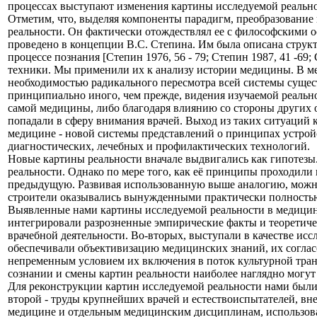
процессах выступают изменения картины исследуемой реально
Отметим, что, выделяя компоненты парадигм, преобразование 
реальности. Он фактически отождествлял ее с философскими ос
проведено в концепции В.С. Степина. Им была описана структ
процессе познания [Степин 1976, 56 - 79; Степин 1987, 41 -69
техники. Мы применили их к анализу истории медицины. В ме
необходимостью радикального пересмотра всей системы сущест
принципиально иного, чем прежде, видения изучаемой реально
самой медицины, либо благодаря влиянию со стороны других 
попадали в сферу внимания врачей. Выход из таких ситуаций 
медицине - новой системы представлений о принципах устройс
диагностических, лечебных и профилактических технологий.
Новые картины реальности вначале выдвигались как гипотезы.
реальности. Однако по мере того, как её принципы проходил
предыдущую. Развивая использованную выше аналогию, можно 
строители оказывались вынужденными практически полностью 
Выявленные нами картины исследуемой реальности в медицине
интегрировали разрозненные эмпирические факты и теоретиче
врачебной деятельности. Во-вторых, выступали в качестве ис
обеспечивали объективизацию медицинских знаний, их согласо
непременным условием их включения в поток культурной тра
сознании и смены картин реальности наиболее наглядно могу
Для реконструкции картин исследуемой реальности нами были
второй - труды крупнейших врачей и естествоиспытателей, вн
медицине и отдельным медицинским дисциплинам, использовав