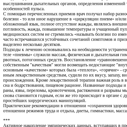
выслушивания дыхательных органов, определения изменений те
особенностей пульса.
С помощью перечисленных приемов врач получал набор разно
болезни - то или иное нарушение в «циркуляции пневм» и/или
обложенный язык, полное отсутствие жажды, являлись внешним
потливость, жажда, повышение температуры и учащенный пуль
медицинских систем не стремились «называть болезни по имен
часто встречавшихся устойчивых сочетаний симптомов и призн
выделено несколько десятков.
Подходы к лечению основывались на необходимости устране
теле «пневмы» служили массаж, физическая и дыхательная ги
рвотных, потогонных средств. Восстановление «уравновешенн
собственным "качествам" могли возмещать недостающие "внутр
основным «качеством» которых была «теплота», «горячие» - ср
иным лекарственным средствам, судили по их вкусу, запаху, 
происхождения. Кроме лекарственной терапии важная роль в 
сна и бодрствования, пищевом рационе. Названные подходы и 
раны, язвы, переломы, кровотечения, растяжения и разрывы мы
снова становится годным, если же это происходит в органе с д
простейших хирургических манипуляций.
Практические рекомендации в отношении «сохранения здоровь
отношении режимов труда и отдыха, диеты, гимнастики, массаж
***
Активное накопление эмпирических данных, вступавших в прот