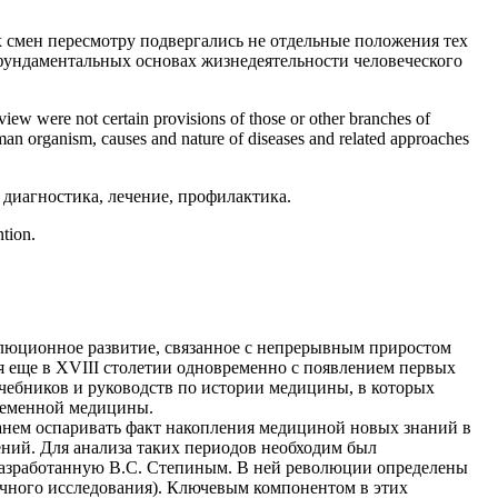
х смен пересмотру подвергались не отдельные положения тех
фундаментальных основах жизнедеятельности человеческого
eview were not certain provisions of those or other branches of
human organism, causes and nature of diseases and related approaches
диагностика, лечение, профилактика.
ntion.
олюционное развитие, связанное с непрерывным приростом
ся еще в XVIII столетии одновременно с появлением первых
чебников и руководств по истории медицины, в которых
ременной медицины.
танем оспаривать факт накопления медициной новых знаний в
ний. Для анализа таких периодов необходим был
разработанную В.С. Степиным. В ней революции определены
учного исследования). Ключевым компонентом в этих