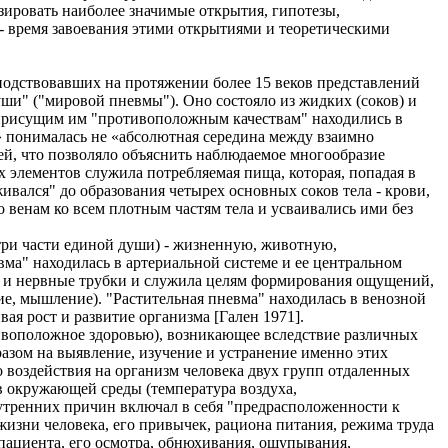
ировать наиболее значимые открытия, гипотезы,
- время завоевания этими открытиями и теоретическими
подствовавших на протяжении более 15 веков представлений
ши" ("мировой пневмы"). Оно состояло из жидких (соков) и
я присущим им "противоположным качествам" находились в
» понималась не «абсолютная середина между взаимно
ей, что позволяло объяснить наблюдаемое многообразие
элементов служила потребляемая пища, которая, попадая в
живался" до образования четырех основных соков тела - крови,
о венам ко всем плотным частям тела и усваивались ими без
три части единой души) - жизненную, животную,
вма" находилась в артериальной системе и ее центральном
га и нервные трубки и служила целям формирования ощущений,
е, мышление). "Растительная пневма" находилась в венозной
ая рост и развитие организма [Гален 1971].
тивоположное здоровью), возникающее вследствие различных
азом на выявление, изучение и устранение именно этих
воздействия на организм человека двух групп отдаленных
 окружающей среды (температура воздуха,
нутренних причин включал в себя "предрасположенности к
 жизни человека, его привычек, рациона питания, режима труда
пациента, его осмотра, обнюхивания, ощупывания,