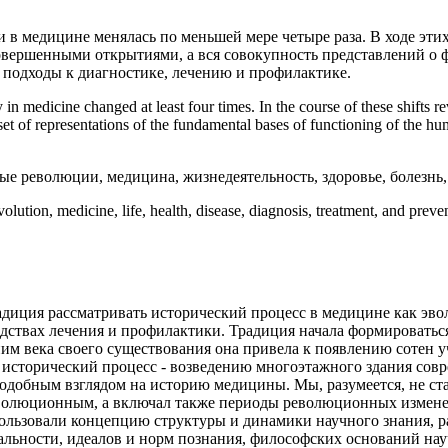
и в медицине менялась по меньшей мере четыре раза. В ходе эти
овершенными открытиями, а вся совокупность представлений о 
 подходы к диагностике, лечению и профилактике.
 in medicine changed at least four times. In the course of these shifts r
 set of representations of the fundamental bases of functioning of the 
еволюции, медицина, жизнедеятельность, здоровье, болезнь, 
lution, medicine, life, health, disease, diagnosis, treatment, and preve
адиция рассматривать исторический процесс в медицине как эв
редствах лечения и профилактики. Традиция начала формировать
им века своего существования она привела к появлению сотен у
 исторический процесс - возведению многоэтажного здания сов
подобным взглядом на историю медицины. Мы, разумеется, не с
о эволюционным, а включал также периоды революционных измене
льзовали концепцию структуры и динамики научного знания, 
альности, идеалов и норм познания, философских оснований на