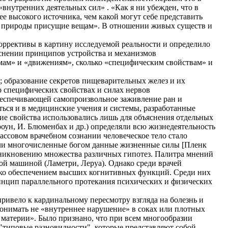
нутренних деятельных сил» . «Как я ни убежден, что в
е высокого источника, чем какой могут себе представить
от природы присущие вещам». В отношении живых существ и
оррективы в картину исследуемой реальности и определило
яснении принципов устройства и механизмов
мам» и «движениям», сколько «специфическим свойствам» и
; образование секретов пищеварительных желез и их
о специфических свойствах и силах нервов
обеспечивающей самопроизвольное заживление ран и
ться и в медицинские учения и системы, разработанные
кие свойства использовались лишь для объяснения отдельных
Броун, И. Блюменбах и др.) определяли всю жизнедеятельность
массовом врачебном сознании человеческое тело стало
яли многочисленные богом данные жизненные силы [Пленк
озникновению множества различных гипотез. Палитра мнений
ной машиной (Ламетри, Леруа). Однако среди врачей
ько обеспечением высших когнитивных функций. Среди них
инцип параллельного протекания психических и физических
ривело к кардинальному пересмотру взгляда на болезнь и
понимать не «внутреннее нарушение» в соках или плотных
 материи». Было признано, что при всем многообразии
"типовые разновидности", которые представляют собой