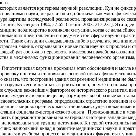
сти.
которых является критерием научной революции, Кун не фиксир
нованиями науки, не различал их, обозначая как «метафизически
ура картины исследуемой реальности, проанализирована ее свя
; Степин, Кузнецова 1994, 27-65; Степин 2003, 217-231]. Эти ид
дицине неоднократно возникали ситуации, когда ее дальнейшее 
вовавших представлений о предмете этой сферы научно-практич
сти. Такие ситуации складывались либо в результате возникнов
отраслей знания, открывавших новые поля научных проблем и с
каждый раз состоял в перевороте в массовом врачебном сознан
тва и механизмах функционирования человеческого организма, з
 Гипотетическая картина проходила этап обоснования и могла к
и проверку опытом и становились основой новых фундаментальны
сказать, что построение здания современной медицины не был
разрушать его и начинать строить заново, но уже по новым про
 служили важнейшим фактором ее исторического развития, вып
ские суждения в единое целое, формируя своеобразные ментальн
следовательских программ, определявших стратегию познания и 
вание с мировоззренческими установками, существовавшими в ку
нсляции социально-исторического опыта . Происходившие в ме
т быть продемонстрированы на материалах истории западной м
 использованы три группы источников. К первой относились на
есших наибольший вклад в развитие медицинской науки и практи
шиеся в учебном процессе на медицинских факультетах универс