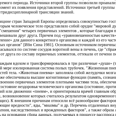
уемого периода. Источники второй группы позволили проанализ
момент их появления представлений. Источники третьей группы 
утридисциплинарной трансляции знаний.
едицине стран Западной Европы определялась совокупностью гос
орым человеческое тело представляло собой орудие "мировой ду
м "смешения" четырех первичных элементов , которые благодар
вешивали друг друга. Причем под «уравновешенностью качеств
ение» для данного конкретного организма и каждой из его част
ных органов" [Ибн Сина 1981]. Основным источником первичных 
сасывался по системе сосудов воротной вены в печень, где "сбра
от друга по составу первичных элементов, оттекали от печени п
 каждым вдохом и трансформировалась в три различные «души» (
ой мере изолированная система полых трубочек. "Жизненная пне
частей тела. «Животная пневма» заполняла собой желудочки моз
кже обеспечивала высшие когнитивные функции (память, сознани
своению первичных элементов плотными частями тела, обеспечив
состояние нездоровья человеческого организма (состояние, про
ий или движении «пневм», и ориентировала врачей главным обр
возникновение которых считалось результатом одновременного 
щих). К внешним причинам относили всё разнообразие факторов
вующие вредности", яды, "миазмы" и др. Перечень отдаленных в
ожения, наследственных и врожденных факторов", а также образа
 на основании сбора данных, получаемых в процессе расспроса 