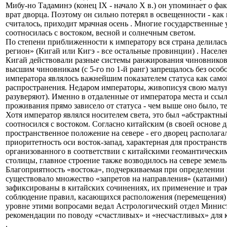
Мибу-но Тадаминэ (конец IX - начало X в.) он упоминает о фа
врат дворца. Поэтому он сильно потерял в освещенности - как в
считалось, приходит мрачная осень . Многие государственные 
соотносилась с востоком, весной и солнечным светом.
По степени приближенности к императору вся страна делилась
регион» (Кигай или Кигэ - все остальные провинции) . Населен
Кигай действовали разные системы ранжирования чиновников
высшим чиновникам (с 5-го по 1-й ранг) запрещалось без особ
императора являлось важнейшим показателем статуса как самой
распространения. Недаром императоры, живописуя свою малую д
разуверяют). Именно в отдаленные от императора места и ссыла
проживания прямо зависело от статуса - чем выше оно было, те
Хотя император являлся носителем света, это был «абстрактный
соотносился с востоком. Согласно китайским (в своей основе
пространственное положение на севере - его дворец располага
приоритетность оси восток-запад, характерная для пространс
организованного в соответствии с китайскими геомантически
столицы, главное строение также возводилось на севере земель
Благоприятность «востока», подчеркиваемая при определении 
существовало множество «запретов на направления» (катаими)
зафиксированы в китайских сочинениях, их применение и трак
соблюдение правил, касающихся расположения (перемещения) о
уровне этими вопросами ведал Астрологический отдел Министе
рекомендации по поводу «счастливых» и «несчастливых» для ка
.