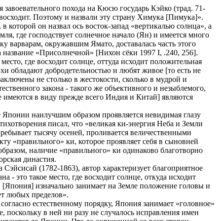
 завоевательного похода на Кюсю государь Кэйко (трад. 71-
] восходит. Поэтому и назвали эту страну Химука [Пимука]».
 в которой он назвал ось восток-запад «вертикалью солнца», а
ля, где господствует солнечное начало (Ян) и имеется много
ьку варварам, окружавшим Ямато, доставалась часть этого
 название «Присолнечной» [Нихон сёки 1997 I, .240, 256].
есто, где восходит солнце, оттуда исходит положительная
ерхи обладают добродетельностью и любят живое [то есть не
аключены не столько в жестокости, сколько в мудрой и
ственного закона - такого же объективного и незыблемого,
ае имеются в виду прежде всего Индия и Китай] являются
ле Японии наилучшим образом проявляется невидимая глазу
стихотворения писал, что «великая ки-энергия Неба и Земли
 пребывает тысячу осеней, проливается величественными
кту «правильного» ки, которое проявляет себя в сыновней
образом, наличие «правильного» ки одинаково благотворно
орская династия.
 Сэйсисай (1782-1863), автор характеризует благоприятное
- это такое место, где восходит солнце, откуда исходит
. [Япония] изначально занимает на Земле положение головы и
ет любых пределов».
 согласно естественному порядку, Япония занимает «головное»
, поскольку в ней ни разу не случалось исправления имен