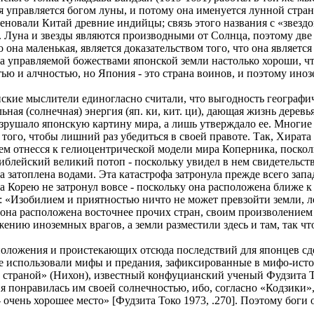
я управляется богом луны, и потому она именуется лунной стра
меновали Китай древние индийцы; связь этого названия с «звезд
. Луна и звезды являются производными от Солнца, поэтому дв
то она маленькая, является доказательством того, что она являетс
ва управляемой божествами японской земли настолько хороши, что
ю и алчностью, но Япония - это страна воинов, и поэтому инозе
понские мыслители единогласно считали, что выгодность географи
ьная (солнечная) энергия (яп. ки, кит. ци), дающая жизнь деревь
разрушало японскую картину мира, а лишь утверждало ее. Многи
того, чтобы лишний раз убедиться в своей правоте. Так, Хирата
м отнесся к гелиоцентрической модели мира Коперника, поскол
библейский великий потоп - поскольку увидел в нем свидетельст
затоплена водами. Эта катастрофа затронула прежде всего запад
 Корею не затронул вовсе - поскольку она расположена ближе к
: «Изобилием и приятностью ничто не может превзойти земли,
 она расположена восточнее прочих стран, своим произволением
жению иноземных врагов, а земли разместили здесь и там, так чт
положения и проистекающих отсюда последствий для японцев с
 использовали мифы и предания, зафиксированные в мифо-историч
страной» (Нихон), известный конфуцианский ученый Фудзита То
 понравилась им своей солнечностью, ибо, согласно «Кодзики», 
 - очень хорошее место» [Фудзита Токо 1973, .270]. Поэтому бог