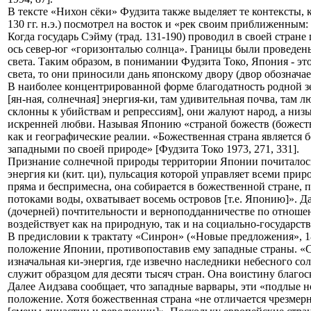
В тексте «Нихон сёки» Фудзита также выделяет те контексты, 
130 гг. н.э.) посмотрел на восток и «рек своим приближенным:
Когда государь Сэйму (трад. 131-190) проводил в своей стране
ось север-юг «горизонталью солнца». Границы были проведены 
света. Таким образом, в понимании Фудзита Токо, Япония - это
света, то они приносили дань японскому двору (двор обозначае
В наиболее концентрированной форме благодатность родной зе
[ян-ная, солнечная] энергия-ки, там удивительная почва, там 
склонны к убийствам и репрессиям], они жалуют народ, а низы
искренней любви. Называя Японию «страной божеств (божестве
как и географические реалии. «Божественная страна является 
западными по своей природе» [Фудзита Токо 1973, 271, 331].
Признание солнечной природы территории Японии почиталось з
энергия ки (кит. ци), пульсация которой управляет всеми при
пряма и беспримесна, она собирается в божественной стране,
потоками воды, охватывает восемь островов [т.е. Японию]». Д
(дочерней) почтительности и верноподданничестве по отноше
воздействует как на природную, так и на социально-государст
В предисловии к трактату «Синрон» («Новые предложения», 18
положение Японии, противопоставив ему западные страны. «Со
изначальная ки-энергия, где извечно наследники небесного со
служит образцом для десяти тысяч стран. Она воистину благо
Далее Аидзава сообщает, что западные варвары, эти «подлые н
положение. Хотя божественная страна «не отличается чрезмерн