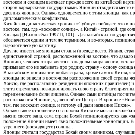
востоком и солнцем вытекает прежде всего из китайской картин
сторон варварскими государствами. Японии отводится место на 
древних японцев. Однако одновременно с этим японцы, как пр
дипломатическим конфликтам.
Китайская династическая хроника «Суйшу» сообщает, что в по
востоке, там, где «восходит солнце», а Китай - страной, где 
Запада») [Нихон сёки 1997 II, 101] . Для китайских государс
обозначаться одним и тем же термином, и во-вторых, позицион
идеологическую картину.
Другие известные японцам страны (прежде всего, Индия, стран
единственной страной, расположенной на востоке, что давало 
Японию, человек отправлялся в западном направлении, оставля
призывает его не забывать про родину, страну - основу солнца (
В китайском понимании любая страна, кроме самого Китая, яв
японцы не видели в восточном расположении своей страны чего
Хонсю, где располагались резиденции японских правителей) 
элита стремилась позиционировать свою страну благоприятным
переименование были лишены. Однако сами китайцы посчитали
расположения Японии, удаленной от Центра. В хронике «Новой
там, где восходит солнце, и потому ей дали название Нихон».
Однако такое отношение со стороны Китая не могло поколебат
имени своего вана, сама страна Бохай позиционируется как «за
положение Японии имеет явно положительные коннотации. В по
утреннего (восходящего) солнца .
Японцы считали государство Бохай своим данником, случавшие