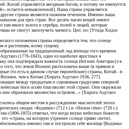
ной. Китай управляется звездным богом, и потому он именуется
ой», остается невыясненной]. Наша страна управляется
е другие страны являются нижним течением. Именно наша
я началом для трех стран. Все десять тысяч вещей имеют
 там много золота и серебра, полей и людей, которые
мцы не смогут заполучить чаемого. Цит. по: [Утида Хидэо
ческого положения страны определяется тем, что солнце
ям и растениям, всему сущему.
е образованные на традиционный лад японцы того времени
 Ацутанэ (1776-1843), один из наиболее яростных и
ьку она подтверждала важность солнца (богини Аматэрасу) в
во того, что земля Японии расположена выше (в прямом и
ные (то есть в данном случае европейские) страны, Китай - в
 Японии, чем к Китаю [Хирата Ацутанэ 1936, 277].
 лежащие между тридцатым и сороковым градусами северной
 небесные боги особо благоволят этой стране. Они окружили
о они образовали множество островов...» [Хирата Ацутанэ
делались общим местом в рассуждениях мыслителей эпохи
еских сводах «Кодзики» (712 г.) и «Нихон сёки» (720 г.).
ко (1806-1855) отмечал, что когда внуки небесных божеств
это «страна, на которую утреннее солнце прямо светит,
и обосновались именно там и построили себе жилище [Кодзики