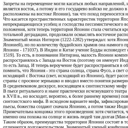
Запреты на перемещение могли касаться любых направлений, и 
является восток, а потому и его государево войско не должно
расположены на востоке Японии), так что поход переносится 
Что касается пространственных характеристик территории Япо
непрекращающихся усобиц и господства пессимистического в
положения, хотя теперь территория Японии стала считаться кр
тотальной деградации, продолжали осмыслять восточное распо
Знаменитый монах Нитирэн (1222-1282) утверждал: хотя Япония
Японией), но по количеству буддийских храмов она намного пр
Японии - 171037). В Индии и Китае учение Будды исповедует о
1519]. То есть, в понимании Нитирэна, малость Японии компен
распространялось с Запада на Восток (поэтому он именует Инд
то есть Запад. И теперь вероучение будет распространяться в 
помнить, что Япония - это страна солнца, страна Фусо, а свет со
исходящий с Востока (свет, исходящий из Японии), будет рас
страны с просяное зернышко и вводил вместо понятия размерн
В средневековом дискурсе, восходящем к синтоистскому мифу
В пьесе ритуального и ныне практически исчезнувшего театра
в XVII в., но восходит, вероятно, к более раннему времени) п
синтоистского мифа. В исходном варианте мифа, зафиксированно
пьесы, божества создают сначала Японию, а потом также Индию
Примечательна концовка этого произведения: хотя считается, ч
именно она похожа на солнце и жизнь людей там долгая [Маи-но
Таким образом, преимущества территории Японии состоят в том
отличаются долгожительством. Знаменитый ученый конфуцианск