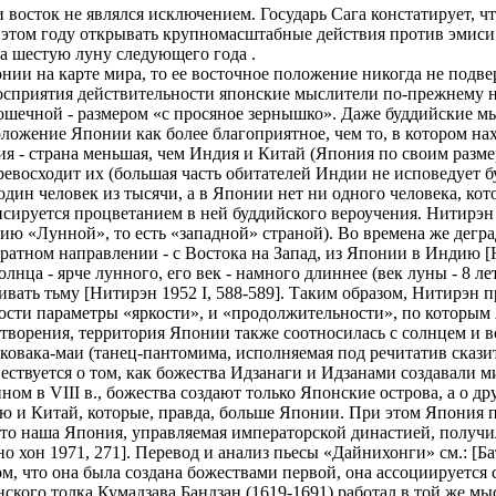
восток не являлся исключением. Государь Сага констатирует, ч
 в этом году открывать крупномасштабные действия против эмиси
на шестую луну следующего года .
нии на карте мира, то ее восточное положение никогда не подве
осприятия действительности японские мыслители по-прежнему 
ошечной - размером «с просяное зернышко». Даже буддийские мыс
ложение Японии как более благоприятное, чем то, в котором нах
 - страна меньшая, чем Индия и Китай (Япония по своим размер
евосходит их (большая часть обитателей Индии не исповедует б
дин человек из тысячи, а в Японии нет ни одного человека, ко
сируется процветанием в ней буддийского вероучения. Нитирэн 
ию «Лунной», то есть «западной» страной). Во времена же дегра
обратном направлении - с Востока на Запад, из Японии в Индию [
лнца - ярче лунного, его век - намного длиннее (век луны - 8 лет
сеивать тьму [Нитирэн 1952 I, 588-589]. Таким образом, Нитирэ
ости параметры «яркости», и «продолжительности», по которым
 творения, территория Японии также соотносилась с солнцем и
 ковака-маи (танец-пантомима, исполняемая под речитатив скази
овествуется о том, как божества Идзанаги и Идзанами создавали 
м в VIII в., божества создают только Японские острова, а о дру
 и Китай, которые, правда, больше Японии. При этом Япония похо
то наша Япония, управляемая императорской династией, получила
 хон 1971, 271]. Перевод и анализ пьесы «Дайнихонги» см.: [Ба
, что она была создана божествами первой, она ассоциируется с
ого толка Кумадзава Бандзан (1619-1691) работал в той же мыс