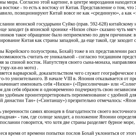
ы мира. Согласно этой картине, в центре мироздания находится 
востоке - то есть к востоку от Китая. Представление о том, что
авило, позиционируют Китай вовсе не как «срединную», а как «
слании японской государыни Суйко (прав. 592-628) китайскому 
солнце заходит (в японской хронике «Нихон сёки» сказано чуть м
твенников такое обращение было неприемлемо по двум причинам: 
ирование Китая как страны западной, да еще такой, где заходит
ы Корейского полуострова, Бохай) тоже в их представлении расп
возможность считать ее уникальной - согласно тогдашним предс
я за спиной восток. Напутствуя своего сына-монаха, направляющ
тэру-хи-но мото) .
ляется варварской, доказательством чего служит географическо
-то унизительного. В начале VIII в. Япония отказывается от п
и начинает именовать себя «Нихон» («Присолнечная» или «Солне
 для себя образом и одновременно подчеркнуть свою независимо
 удобным проинтерпретировать переименование с удобной для с
 династии Тан» («Синтаншу») презрительно отмечалось: «Япония
ь уверенности самих японцев в благодатности своего восточног
падная» - там, где солнце заходит, а положение Японии определяе
слании говорится, что хотя две страны разделяет бурное море,
ся время от времени попытки послов Бохай уклониться от этого