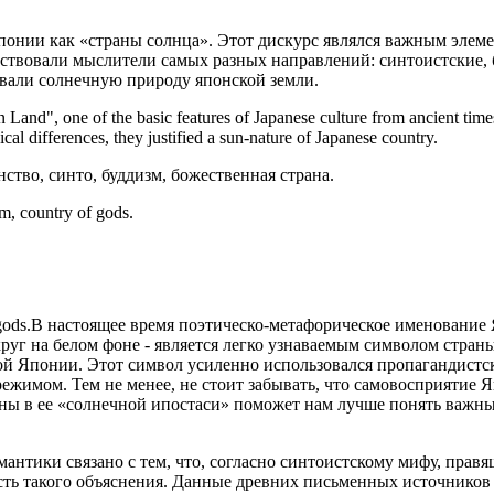
Японии как «страны солнца». Этот дискурс являлся важным элеме
аствовали мыслители самых разных направлений: синтоистские, 
ывали солнечную природу японской земли.
Sun Land", one of the basic features of Japanese culture from ancient ti
cal differences, they justified a sun-nature of Japanese country.
во, синто, буддизм, божественная страна.
, country of gods.
try of gods.В настоящее время поэтическо-метафорическое именов
уг на белом фоне - является легко узнаваемым символом страны 
ой Японии. Этот символ усиленно использовался пропагандистс
режимом. Тем не менее, не стоит забывать, что самовосприятие
аны в ее «солнечной ипостаси» поможет нам лучше понять важн
антики связано с тем, что, согласно синтоистскому мифу, прав
ть такого объяснения. Данные древних письменных источников 