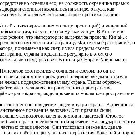
епосредственно освещал его, на должность охранника правых
ь дворца и столицы находились на западе, откуда, как
чем служба в «левом» считалась более престижной, ибо
 (Кинай - пять окружавших столицу провинций) и «внешний
обязанностям, то есть по своему «качеству». В Кинай и в
о резким, что император не выезжал за пределы Кинай, а
речь шла о путешествии за границу. Физическое расстояние до
атора, понимаемая как свет, имела пределы своего
ает границ страны (подданные регулярно в этом его
годетельный государев свет. В столицах Нара и Хэйан место
 Император соотносился с солнцем и светом, но он не
тор считался земной проекцией Полярной звезды и занимал
де лежала подведомственная ему страна. Таким образом,
работала» в условиях антропогенного пространства,
дьбах аристократов, моделировавших «большое пространство»
остранственное поведение людей внутри страны. В древности
ранственное поведение человека. Эти правила были
нальных астрологов, календаристов и гадателей. Строгое
ени было характернейшей чертой времени. На государственном
 частных специалистов. Они толковали знамения, давали
вали как избежать ритуального загрязнения, болезней и порчи