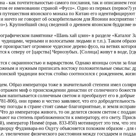
на - как почтительностью самого послания, так и описанием ге
том ее именовании страной «Фусо». Одно из первых (первое?) 
мя путешествия японского монаха по Китаю его идентифицируют 
 ничто не говорит об оскорбительном для Японии восприятии та
со»). Крупнейший свод сведений о древнем японском буддизме н
еографическом памятнике «Шань хай цзин» в разделе «Каталог З
чудищами, черными и волосатыми людьми и т.п.). Таким образом
ве произрастает огромное чудесное дерево фусо, на ветвях кото
ся к северу от [царства] Чернозубых. [Солнца] живут в воде, [г
тся с окраинностью и варварством. Однако японцы сочли за благ
зможным и нужным приписать востоку положительные смыслы: 
понской традиции восток стойко соотносился с рождением, жизнь
ем. Образ императора тоже в значительной степени имел солярн
о отражен миф о происхождении династии от солнечного божеств
вым напитывается солнечным светом и преобразует его в добрые
781-806), они прямо и честно заявляют, что его добродетельность
ему погоды в стране стоят самые благоприятные, и земля исправн
 Что до императора живого, то он делится своим светом с подда
вают на степень приближенности к императору, его свету. При
 император Ниммё (прав. 833-850) мотивирует это тем, что это
ворцу Фудзивара-но Оцугу объясняется похожим образом - для о
е. увеличение физического расстояния между государем и подд