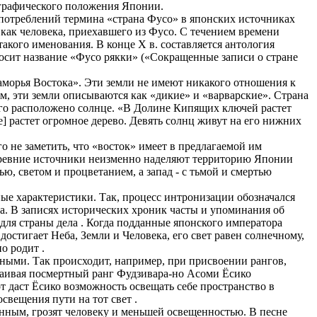
ографического положения Японии.
употреблений термина «страна Фусо» в японских источниках
как человека, приехавшего из Фусо. С течением времени
кого именования. В конце Х в. составляется антология
осит название «Фусо рякки» («Сокращенные записи о стране
аморья Востока». Эти земли не имеют никакого отношения к
, эти земли описываются как «дикие» и «варварские». Страна
рого расположено солнце. «В Долине Кипящих ключей растет
де] растет огромное дерево. Девять солнц живут на его нижних
о не заметить, что «восток» имеет в предлагаемой им
древние источники неизменно наделяют территорию Японии
ю, светом и процветанием, а запад - с тьмой и смертью
ые характеристики. Так, процесс интронизации обозначался
а. В записях исторических хроник часты и упоминания об
 для страны дела . Когда подданные японского императора
 достигает Неба, Земли и Человека, его свет равен солнечному,
о родит .
нными. Так происходит, например, при присвоении рангов,
сваивая посмертный ранг Фудзивара-но Асоми Ёсико
т даст Ёсико возможность освещать себе пространство в
свещения пути на тот свет .
анным, грозят человеку и меньшей освещенностью. В песне