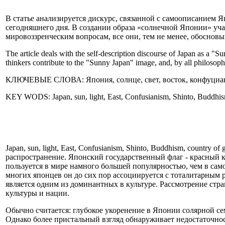
В статье анализируется дискурс, связанной с самоописанием 
сегодняшнего дня. В создании образа «солнечной Японии» уч
мировоззренческим вопросам, все они, тем не менее, обоснов
The article deals with the self-description discourse of Japan as a "
thinkers contribute to the "Sunny Japan" image, and, by all philosophi
КЛЮЧЕВЫЕ СЛОВА: Япония, солнце, свет, восток, конфуцианст
KEY WODS: Japan, sun, light, East, Confusianism, Shinto, Buddhism
Japan, sun, light, East, Confusianism, Shinto, Buddhism, coun
распространение. Японский государственный флаг - красный кр
пользуется в мире намного большей популярностью, чем в сам
многих японцев он до сих пор ассоциируется с тоталитарным 
является одним из доминантных в культуре. Рассмотрение стр
культуры и нации.
Обычно считается: глубокое укоренение в Японии солярной сем
Однако более пристальный взгляд обнаруживает недостаточнос