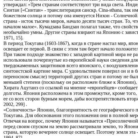
утверждал: «Трем странам соответствуют три вида света. Инди
Синтан [«Синтан» - транслитерация санскр. Cina-sthana, так и
божеством солнца и потому она именуется Нихон - Солнечной
страна - исток тысячи миров, начало десяти тысяч стран. То, ч
началом малое». Кумадзава Бандзан полагал также, что свойст
необычайно умны. Другие страны взирают на Японию с зависть
1971, 15].
В период Токугава (1603-1867), когда в стране настал мир, я
освещает ее первой. В связи с этим там берет начало положител
При таком подходе знакомство с западной картиной мира не 
использовали почерпнутые из европейской науки сведения для 
твердокаменных защитников всего японского, с воодушевление
синтоистской картине мира. С удовольствием поверил он и в 
переносном смысле) территорий других стран и потому не была 
меньшей степени (поскольку он расположен ближе к Японии), а
Хирата Ацутанэ со ссылкой на мнение «европейцев» сообщает
долготы. Япония расположена в этом промежутке, кроме того,
ее со всех сторон бурным морем, дабы воспрепятствовать втор
2002, 299] .
«Солнечность» Японии, благоприятность ее географического 
Токугава. Для обоснования этого положения они в полной мере
Отвечая на вопрос, почему Япония называется «Присолнечной 
перед своим спуском на землю рассматривали землю, то Япония
страна, которую вечернее солнце освещает. Поэтому земля эта
1994, 87].