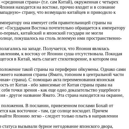
«срединная страна» (т.е. сам Китай), окруженная с четырех
 Япония находится на востоке, прочно входит и в сознание
западную» страну, что возмущало китайцев и приводило к
императору она именует себя правительницей страны на
ягче: «Государыня Востока почтительно обращается к императору
во-первых, китайский и японский государи не могли
 солнце, покушалось на столь лелеемую ими пространственно-
олагались на западе. Получается, что Япония являлась
тавлениям, к востоку от Японии суша отсутствовала. Покидая
егося в Китай, мать слагает стихотворение, в котором она
е положение такой страны на периферии ойкумены. Однако сами
режнего названия страны (Ямато, топоним в центральной части
чная» страна). С помощью акта переименования японская
сть от Китая - ибо зависимые от Китая страны права на
ебя точки зрения - как еще одно доказательство ущербного
 - другое название Ямато. Эта страна находится на окраине,
о положения. В послании, привезенном послами Бохай от
тся как восточное - там, где солнце восходит. Причем
 найти Японию легко - следует только плыть в направлении
 статуса вызывали бурное негодование японского двора,