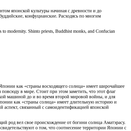
нтом японской культуры начиная с древности и до
буддийские, конфуцианские. Расходясь по многим
mes to modernity. Shinto priests, Buddhist monks, and Confucian
ание Японии как «страны восходящего солнца» имеет широчайшее
повсюду в мире. Стоит при этом заметить, что этот флаг
кой машиной до и во время второй мировой войны, и для
 Японии как «страны солнца» имеет длительную историю и
ый аспект, связанный с самоидентификацией японской
ящий род вел свое происхождение от богини солнца Аматэрасу.
свидетельствуют о том, что соотнесение территории Японии с