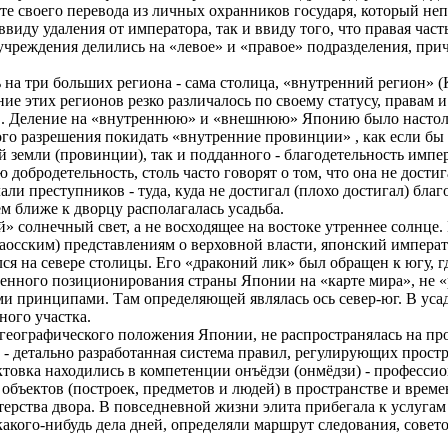
кте своего перевода из личных охранников государя, который н
виду удаления от императора, так и ввиду того, что правая част
учреждения делились на «левое» и «правое» подразделения, при
 на три больших региона - сама столица, «внутренний регион»
ие этих регионов резко различалось по своему статусу, правам и 
. Деление на «внутреннюю» и «внешнюю» Японию было настольк
ого разрешения покидать «внутренние провинции» , как если бы 
 земли (провинции), так и подданного - благодетельность импер
обродетельность, столь часто говорят о том, что она не достиг
ли преступников - туда, куда не достигал (плохо достигал) бла
м ближе к дворцу располагалась усадьба.
» солнечный свет, а не восходящее на востоке утреннее солнце.
 даосским) представлениям о верховной власти, японский импера
лся на севере столицы. Его «драконий лик» был обращен к югу, г
твенного позиционирования страны Японии на «карте мира», не «
ми принципами. Там определяющей являлась ось север-юг. В уса
ного участка.
географического положения Японии, не распространялась на пр
 - детально разработанная система правил, регулирующих прост
товка находились в компетенции онъёдзи (онмёдзи) - профессио
бъектов (построек, предметов и людей) в пространстве и врем
рства двора. В повседневной жизни элита прибегала к услугам
кого-нибудь дела дней, определяли маршрут следования, совето