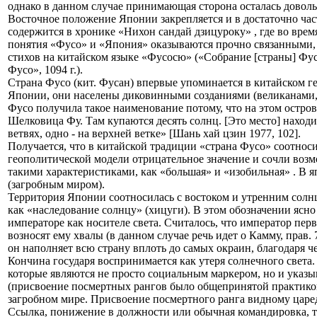
однако в данном случае принимающая сторона осталась доволь
Восточное положение Японии закрепляется и в достаточно час
содержится в хронике «Нихон сандай дзицуроку» , где во вре
понятия «Фусо» и «Япония» оказываются прочно связанными, и
стихов на китайском языке «Фусосю» («Собрание [страны] Фу
Фусо», 1094 г.).
Страна Фусо (кит. Фусан) впервые упоминается в китайском г
Японии, они населены диковинными созданиями (великанами, 
Фусо получила такое наименование потому, что на этом остро
Шелковица Фу. Там купаются десять солнц. [Это место] находит
ветвях, одно - на верхней ветке» [Шань хай цзин 1977, 102].
Получается, что в китайской традиции «страна Фусо» соотноси
геополитической модели отрицательное значение и сочли во
такими характеристиками, как «большая» и «изобильная» . В я
(загробным миром).
Территория Японии соотносилась с востоком и утренним солнц
как «наследование солнцу» (хицуги). В этом обозначении ясн
императоре как носителе света. Считалось, что император пер
возносят ему хвалы (в данном случае речь идет о Камму, прав. 
он наполняет всю страну вплоть до самых окраин, благодаря ч
Кончина государя воспринимается как утеря солнечного света.
которые являются не просто социальным маркером, но и указы
(присвоение посмертных рангов было общепринятой практикой),
загробном мире. Присвоение посмертного ранга видному царед
Ссылка, понижение в должности или обычная командировка, т.