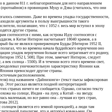
то в данном 811 г. неблагоприятным для него направлением
 (протоайнов) в провинциях Муцу и Дэва (считалось, что они
ргалось сомнению. Даже во времена упадка государственности,
находили аргументы в пользу выигрышности такого
лители, полагавшие, что с 1052 г. весь мир вступил в эпоху
одятся другие страны.
ам соотносится с ними, как острова Идзу соотносятся с
уддизм, в Китае Нитирэн насчитывает 18040 храмов, а в
торый бы не являлся приверженцем Будды [Нитирэн 1952 II,
полагал, что во времена начала буддийского вероучения оно
дации упадок вероучения больше всего затрагивает его родину,
Нитирэн 1952 I, 508]. При этом, замечает Нитирэн, следует
, а век солнца - 5500). И в течении всего этого времени свет,
н преодолевал уничижительную характеристику Японии как
 Япония превосходит другие страны.
 восточным расположением.
теля) под названием «Дайнихонги» (текст пьесы зафиксирован
мир. Этот рассказ является поздней интерпретацией
гих странах ничего не сообщается. Однако, согласно тексту
жа на солнце, Индия - на луну, а Китай - на звезду.
сь маленькая, но все равно она - лучшая из трех стран,
това 2012].
 солнцем (является его земной проекцией), а люди там
лительной парадигме, что и автор(ы) ковака-маи. Он