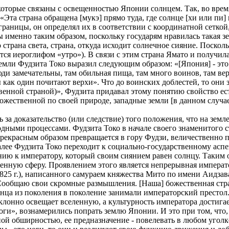
которые связаны с освещенностью Японии солнцем. Так, во время
 «Эта страна обращена [мукэ] прямо туда, где солнце [хи или пи
 границы, он определял их в соответствии с координатной сеткой,
именно таким образом, поскольку государям нравилась такая зем
 страна света, страна, откуда исходит солнечное сияние. Поскол
тся иероглифом «утро»). В связи с этим страна Ямато и получила
мли Фудзита Токо выразил следующим образом: «[Япония] - это м
люди замечательны, там обильная пища, там много воинов, там в
 как один почитают верхи». Что до воинских доблестей, то они з
нной страной)», Фудзита придавал этому понятию свойство есте
божественной по своей природе, западные земли [в данном случ
а доказательство (или следствие) того положения, что на зем
родными процессами. Фудзита Токо в начале своего знаменитого 
 прекрасным образом превращается в гору Фудзи, величественно
алее Фудзита Токо переходит к социально-государственному аспе
нию к императору, который своим сиянием равен солнцу. Таким 
венную сферу. Проявлением этого является непрерывная императ
25 г.), написанного самураем княжества Мито по имени Аидзава
общаю свои скромные размышления. [Наша] божественная страна 
лнца из поколения в поколение занимали императорский престол
склонно освещает вселенную, а культурность императора достига
оги», вознамерились попрать землю Японии. И это при том, что,
ой обширностью, ее предназначение - повелевать в любом уголке