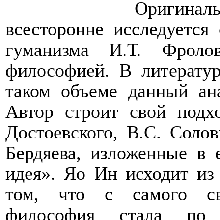
О
ригинал
всесторонне исследуетс
гуманизма И.Т. Фроло
философией. В литерату
таком объеме данный ан
Автор строит свой подх
Достоевского, В.С. Солов
Бердяева, изложенные в 
идея». Яо Ин исходит из
том, что
с самого
сво
философия стала по п