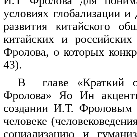
И.Т Фролова для понима
условиях глобализации и
развития китайского общ
китайских и российских 
Фролова
, о которых конк
43)
.
В
главе «Краткий 
Фролова» Яо Ин акцент
создани
и
И.Т. Фроловым 
человеке (человековедени
социализацию и гумани