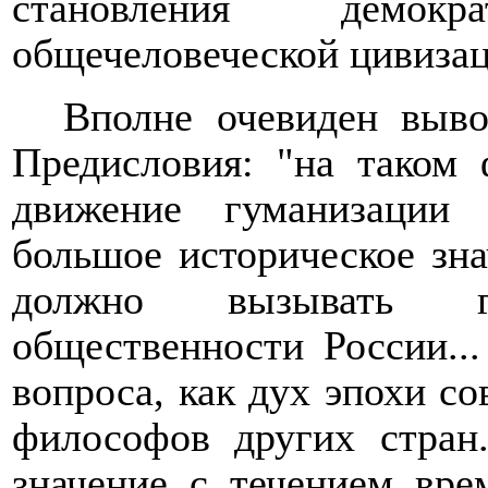
становления демок
общечеловеческой цивизац
В
полне
очевиден
вывод
Предисловия: "на таком
движение гуманизации
большое историческое зн
должно вызывать г
общественности России..
вопроса, как дух эпохи с
философов других стран
значение с течением вре