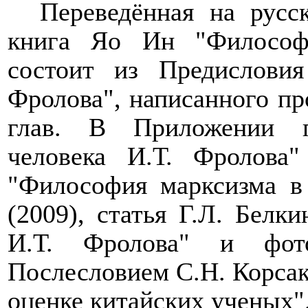
Переведённая на русс
книга Яо Ин "Философ
состоит из Предислови
Фролова", написанн
ого
про
глав. В Приложении п
человека И.Т. Фролова
"Философия марксизма в
(2009)
,
статья Г.Л. Белки
И.Т. Фролова" и фото
Послесловием С.Н. Корса
оценке китайских ученых"