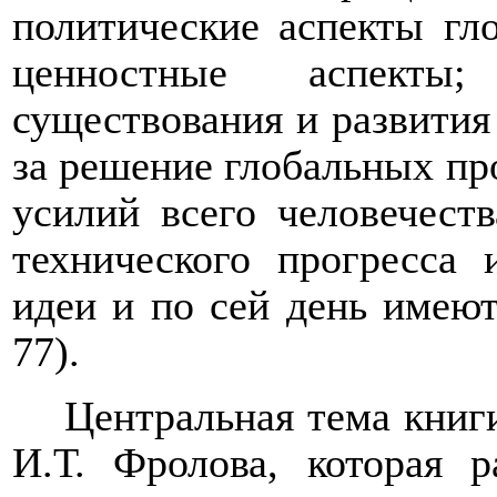
политические аспекты гл
ценностны
е
аспект
ы
;
существования и развития 
за решение глобальных пр
усилий всего человечеств
технического прогресса 
идеи и по сей день имеют
77).
Центральная тема
книг
И.Т. Фролова, котор
ая
р