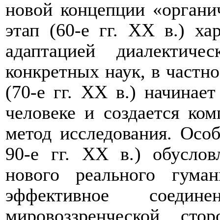
новой концепции «органи
этап (60-е гг. ХХ в.) ха
адаптацией диалектиче
конкретных наук
, в частн
(70-е гг. ХХ в.) начинае
человеке и создается ко
метод исследования. Осо
90-е гг. ХХ в.) обусло
нового реального гуман
эффективное соедин
мировоззренческой ст