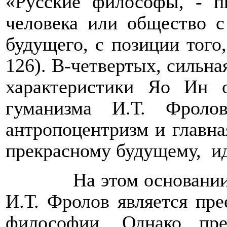
«Русские философы, - п
человека или общество с
будущего, с позиции того
126). В-четвертых, сильна
характеристики Яо Ин 
гуманизма И.Т. Фролов
ан
т
ропоцентризм и главна
прекрасному будущему,
и
На этом основани
И.Т. Фролов является пр
философии. Однако
пред