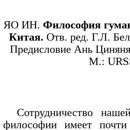
ЯО ИН.
Философия гуман
Китая.
Отв. ред. Г.Л. Бе
Предис
ловие
Ань Циняня
М.:
URS
Сотрудничество наше
философии имеет почти