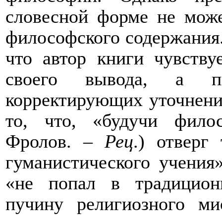
словесной форме не мож
философско
го
содержани
я
что автор книги чувству
своего
вывода, а пот
корректирующих
уточнен
то, что
,
«будучи филос
Фролов. –
Рец
.)
отверг 
гуманистического учения»
«
не попал в традицион
пучину религиозного м