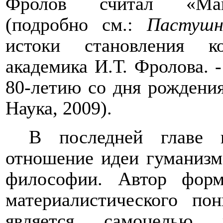
Фролов считал «Мани
(
п
одробно см.:
Пастуш
истоки становления к
академика И.Т. Фролова. -
80-летию со дня рождения
Наука, 2009).
В последней глав
отношение
идеи гуманизма
философи
и
. Автор форм
материалистического по
явля
ется самоцелью и