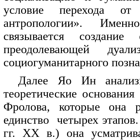
условие перехода от
антропологии». Имен
связывается создание
преодолевающей дуали
социогуманитарного позна
Далее Яо Ин анализ
теоретически
е
основани
я
Фролова, которые она р
единство
четырех этапов.
гг. ХХ в.) она усматри