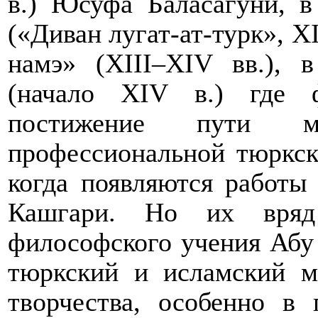
в.
) Юсуфа Баласагуни, в
(«Диван лугат-ат-турк»,
X
намэ» (
XIII
–
XIV
вв.
), 
(начало
XIV
в.
) где ф
постижение пути му
профессиональной тюркск
когда появляются работ
Кашгари. Но их вряд
философского учения Абу
тюркский и исламский м
творчества, особенно в