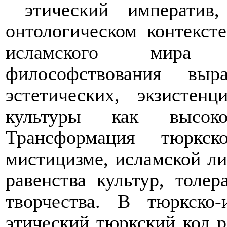
этический императив
онтологическом контекст
исламского мира у
философствования выр
эстетических, экзистен
культуры как высок
Трансформация тюркс
мистицизме, исламской ли
равенства культур, толер
творчества. В тюркско
этический тюркский код