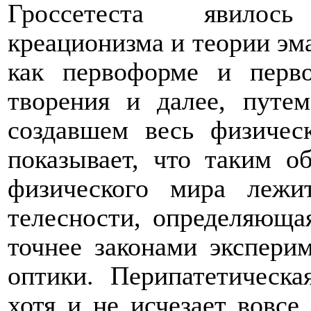
Гроссетеста явилос
креационизма и теории эма
как первоформе и перво
творения и далее, путе
создавшем весь физиче
показывает, что таким о
физического мира лежи
телесности, определяюща
точнее законами экспери
оптики. Перипатетическа
хотя и не исчезает вовсе