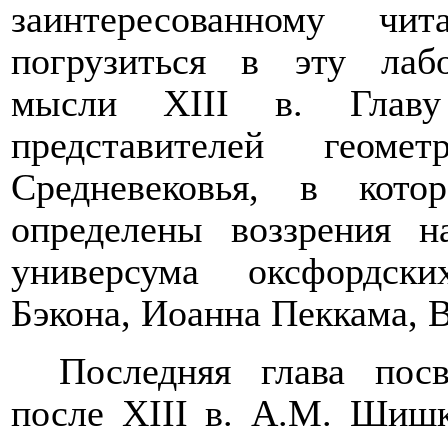
заинтересованному чи
погрузиться в эту лаб
мысли
XIII
в. Глав
представителей геоме
Средневековья, в кот
определены воззрения 
универсума оксфордски
Бэкона, Иоанна Пеккама, В
Последняя глава пос
после
XIII
в. А.М. Шишк