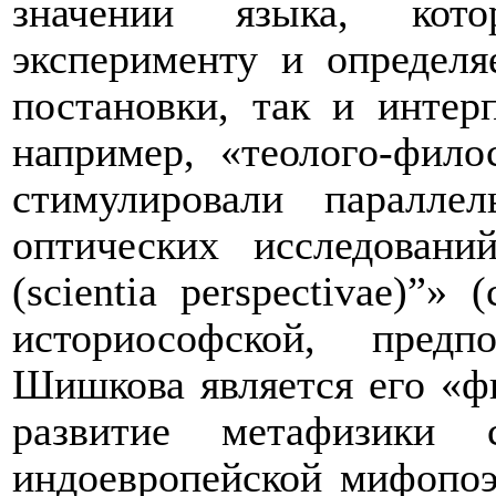
значении языка, кот
эксперименту и определя
постановки, так и интерп
например, «теолого-фил
стимулировали паралле
оптических исследовани
(
scientia
perspectivae
)”» 
историософской, пред
Шишкова является его «ф
развитие метафизики
индоевропейской мифопоэ