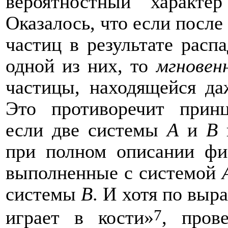
вероятностный характе
Оказалось, что
если после
частиц в результате расп
одной из них, то
мгновен
частицы, находящейся да
Это
противоречит прин
если две системы
A
и
B
п
при полном описании физ
выполненные с системой
системы
В
.
И хотя по выр
7
играет в кости»
,
пров