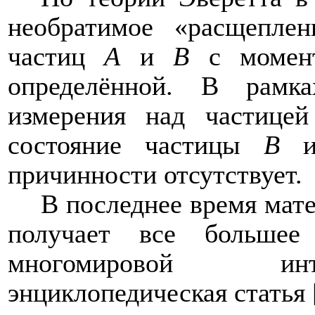
необратимое «расщепле
частиц
A
и
B
с момен
определённой. В рамк
измерения над частицей
состояние частицы
B
и 
причинности отсутствует.
В последнее время мат
получает все большее
многомировой инт
энциклопедическая статья