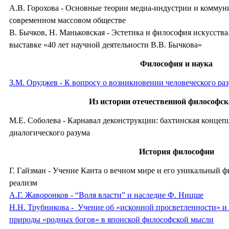
А.В. Горохова
-
Основные теории медиа-индустрии и коммун
современном массовом обществе
В. Бычков, Н. Маньковская
-
Эстетика и философия искусства
выставке «40 лет научной деятельности В.В. Бычкова»
Философия и наука
З.М. Оруджев
-
К вопросу о возникновении человеческого ра
Из истории отечественной философс
М.Е. Соболева
-
Карнавал деконструкции: бахтинская концеп
диалогического разума
История философии
Г. Гайзман
-
Учение Канта о вечном мире и его уникальный 
реализм
А.Г. Жаворонков
-
“Воля власти” и наследие Ф. Ницше
Н.Н. Трубникова
-
Учение об «исконной просветленности» и
природы «родных богов» в японской философской мысли