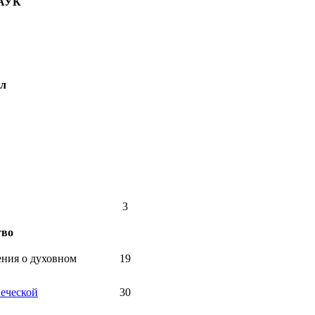
АУК
ал
3
тво
ния о духовном
19
веческой
30