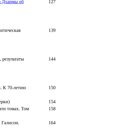
а Дхармы об
127
литическая
139
 результаты
144
. К 70-летию
150
ерки)
154
ати томах. Том
158
.
Галисон
.
164