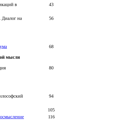
икаций в
43
. Диалог на
56
зума
68
кой мысли
ция
80
философский
94
105
 осмысление
116