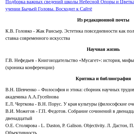
Подборка важных сведений школы Небесной Опоры и Цветк
учении Бычьей Головы. Восходит к Сайтё
Из редакционной почты
К.В. Головко
-
Жак Рансьер. Эстетика повседневности как по
ставка современного искусства
Научная жизнь
Г.В. Нефедьев
-
Книгоиздательство «Мусагет»: история, мифы,
(хроника конференции)
Критика и библиография
В.Н. Шевченко – Философия и этика: сборник научных трудов
академика А.А.Гусейнова
Е.Л. Черткова
-
В.Н. Порус. У края культуры (философские оч
В.И. Можегов
-
Г.П. Федотов. Собрание сочинений в двенадц
двенадцатый
О
.
Е
.
Столярова
-
L. Daston, P. Galison. Objectivity.
Л
.
Дастон
,
П
Объективность