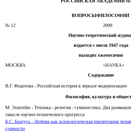
РОССИЙСКАЯ АКАДЕМИЯ Н
ВОПРОСЫ
ФИЛОСОФИИ
№ 12
2009
Научно-теоретический журн
издается с июля 1947 года
выходит ежемесячно
МОСКВА
«НАУКА»
Содержание
В.Г. Федотова
-
Российская история в зеркале модернизации
Философия, культура и общес
М. Эпштейн
-
Техника
-
религия
-
гуманистика. Два размышле
смысле научно-технического прогресса
Б.С. Братусь
-
Любовь как психологическая презентация чело
сущности