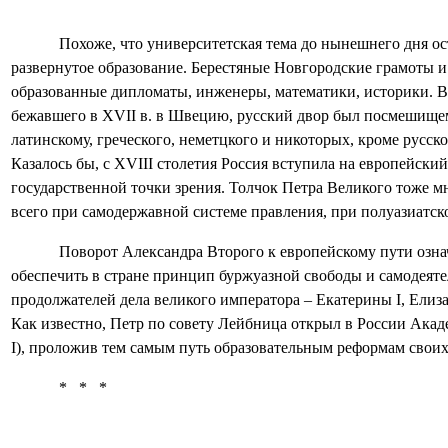
Похоже, что университетская тема до нынешнего дня ос
развернутое образование. Берестяные Новгородские грамоты 
образованные дипломаты, инженеры, математики, историки. В
бежавшего в
XVII
в. в Швецию, русский двор был посмешищем
латинскому, греческого, неметцкого и никоторых, кроме русско
Казалось бы, с
XVIII
столетия Россия вступила на европейский 
государственной точки зрения. Толчок Петра Великого тоже мн
всего при самодержавной системе правления, при полуазиатс
Поворот Александра Второго к европейскому пути озна
обеспечить в стране принцип буржуазной свободы и самодеяте
продолжателей дела великого императора – Екатерины
I
, Ели
Как известно, Петр по совету Лейбница открыл в России Акад
I
), проложив тем самым путь образовательным реформам своих
*
*
*