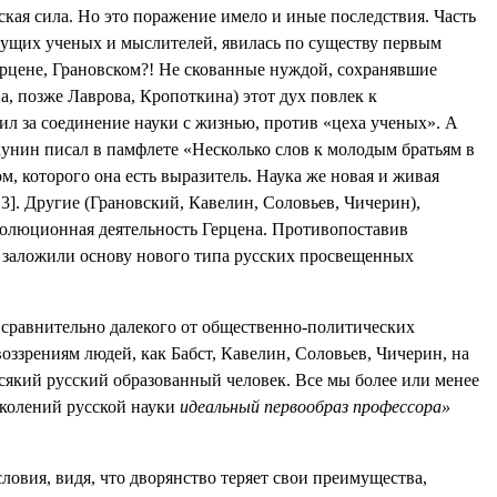
ская сила. Но это поражение имело и иные последствия. Часть
удущих ученых и мыслителей, явилась по существу первым
Герцене, Грановском?! Не скованные нуждой, сохранявшие
, позже Лаврова, Кропоткина) этот дух повлек к
пил за соединение науки с жизнью, против «цеха ученых». А
кунин писал в памфлете «Несколько слов к молодым братьям в
ом, которого она есть выразитель. Наука же новая и живая
]. Другие (Грановский, Кавелин, Соловьев, Чичерин),
волюционная деятельность Герцена. Противопоставив
заложили основу нового типа русских просвещенных
 сравнительно далекого от общественно-политических
воззрениям людей, как Бабст, Кавелин, Соловьев, Чичерин, на
 всякий русский образованный человек. Все мы более или менее
околений русской науки
идеальный первообраз
профессора»
овия, видя, что дворянство теряет свои преимущества,