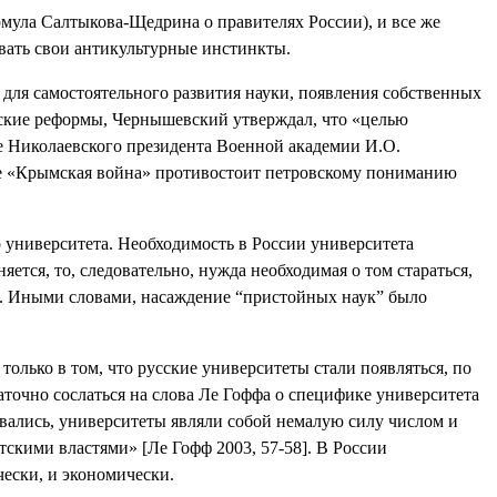
рмула Салтыкова-Щедрина о правителях России), и все же
вать свои антикультурные инстинкты.
 для самостоятельного развития науки, появления собственных
вские реформы, Чернышевский утверждал, что «целью
ие Николаевского президента Военной академии И.О.
те «Крымская война» противостоит петровскому пониманию
 университета. Необходимость в России университета
яется, то, следовательно, нужда необходимая о том стараться,
. Иными словами, насаждение “пристойных наук” было
 только в том, что русские университеты стали появляться, по
аточно сослаться на слова Ле Гоффа о специфике университета
ровались, университеты являли собой немалую силу числом и
тскими властями» [Ле Гофф 2003, 57-58]. В России
чески, и экономически.