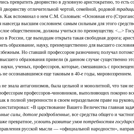
сь превратить дворянство в духовную аристократию, то есть соз
й дворянству отличительной чертой, семейной, родовой
традици
в. Как вспоминал о нем С.М. Соловьев: «Основная его (Строгано
я навсегда высшим сословием: самым сильным для этого средством
лое общественном, должны учиться по преимуществу. <...> Госу
о в России, где выходцам открыта такая свободная дорога; ар
ить образование, науку, преимущественно для высшего сословия
избежным. Но ставший профессором разночинец получал потомст
 высшего образования привели (в данном случае существенно это
ей науки, ученых, профессоров, которые, смешавшись с просвеще
ь не осознававшимся еще таковым в 40-е годы, мировоззрением.
еда не знала антагонизмов, была цельной и монолитной, что там
рофессорам профессоров-чиновников, выполняющих покорно все п
ак в полной уверенности в своем нераздельном праве на руково
констатировал: «В царствование Вашего Величества главная зада
нные силы, дотоле раздробленные
, все средства общего и частно
аже превратное,
усвоить развитие умов потребностям государс
аправления русской мысли — «официальной народности», направ