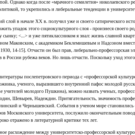
ой. Однако когда после «мрачного семилетия» николаевского р
олитикой, то укрепились и либеральные тенденции в университе
кий слой в начале ХХ в. получил уже и своего сатирического ис
жить упадок этого социокультурного слоя - произнеся своего р
сынку; <...> и уже пятиклассником я знал: жизнь славной кварт
ином Маковским, с академиком Беклемишевым и Надсоном вмест
1930, 14-15
]. Отчасти он был прав, либерально-профессорская эл
в России рубежа веков. Но лишь отчасти. Поскольку уход этого 
литературы послепетровского периода с «профессорской культурой
дожника, ученого, выразившего внутренний пафос молодой русск
тве учителей молодого Пушкина), можно назвать ученых, профес
огодин, Шевырев, Надеждин. Притягательность, значимость про
Белинский и Чернышевский. События в ученом мире становились
ов Московского университета, послужило окончательным повод
око отражено в литературной критике тех лет.
льное расхождение между университетско-профессорской культур