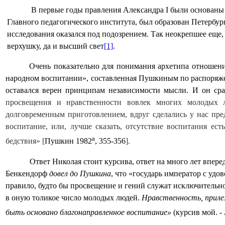
В первые годы правления Александра
I
были основаны е
Главного педагогического института, был образован Петербур
исследования оказался под подозрением. Так неокрепшее еще
верхушку, да и высший свет
[1]
.
Очень показательно для понимания архетипа отношен
народном воспитании», составленная Пушкиным по распоряже
оставался верен принципам независимости мысли. И он сра
просвещения и нравственности вовлек многих молодых 
долговременным приготовлением, вдруг сделались у нас пр
воспитание, или, лучше сказать, отсутствие воспитания ес
а
бедствия» [
Пушкин 1982
, 355-356
].
Ответ Николая стоит курсива, ответ на много лет впере
Бенкендорф
довел до Пушкина
, что «государь император с уд
правило, будто бы просвещение и гений служат исключительно
в оную толикое число молодых людей.
Нравственность, приле
быть основано благонаправленное воспитание»
(курсив мой. -