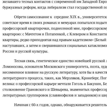
желавшего тесных контактов с современной им Западной Европ
буржуазных реформ, когда либерализм стал государственной п
Обретя самосознание к
середине XIX в., университетс
советское время в своих романах и мемуарах попытался подыто
профессорской квартирочки, поднесенной мне, профессорскому 
квартирою: с Мачтетом и Потапенкой, с Клевером и Констант
квартиры, редко приподнятая над правым кадетизмом» [
Белый 
наступавших, а затем и свершившихся социальных катаклизмов 
России и русской культуры.
Тесная связь, генетическое единство новейшей русской 
Ломоносова, основателя Московского университета, поэта, ху
несомненное влияние на русскую литературу, хотя бы в качес
литературного процесса, таких, как Мерзляков, Кронеберг, П
велика: о профессорской карьере мечтали Гоголь и Бакунин, 
столкновение Грановского и Шевырева, знаменитых профессор
литературных группировок (славянофилов и западников) и шир
Начиная с 60-х годов, однако, обнаруживается решите