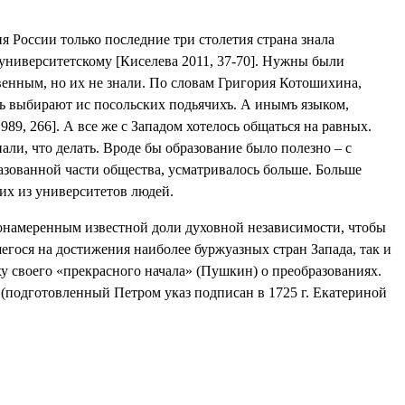
я России только последние три столетия страна знала
университетскому [
Киселева 2011, 37-70
]. Нужны были
енным, но их не знали. По словам Григория Котошихина,
ть выбирают ис посольских подьячихъ. А инымъ языком,
989, 266
].
А все же с Западом хотелось общаться на равных.
али, что делать. Вроде бы образование было полезно – с
разованной части общества, усматривалось больше. Больше
их из университетов людей.
гонамеренным известной доли духовной независимости, чтобы
егося на достижения наиболее буржуазных стран Запада, так и
ху своего «прекрасного начала» (Пушкин) о преобразованиях.
 (подготовленный Петром указ подписан в 1725 г. Екатериной