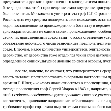
представители русского просвещенного консерватизма попытали
базе дворянства, чтобы просвещение стало внутренне присуще
был попечитель Московского университета граф С.Г. Строгано
России, дать ему средства поддержать свое положение, остатьс
люди, поставленные по происхождению и богатству в верхнем с
аристократия сильна не одним своим происхождением, особенн
своих, их нравственными средствами - отсюда стремление усво
образование небольшого числа разночинцев предполагался не
среде. Впрочем, малое количество университетов, элитарность
дворянство, от дворянства тоже отделился узкий слой деятел
определенное социокультурное явление со своим особым, пуст
Все это, конечно, не означает, что университетская ср
власть пыталась противопоставить либерально настроенным п
времени Г. Шпет, -
не могло
иначе относиться к просвещению, к
методы просвещения граф Сергей Уваров в 1843 г., например, 
чтобы
собрать и соединить в руках правительства все умстве
все элементы, принявшие направление неблагонадежное или д
требование профессора стали выразителями совсем особого н