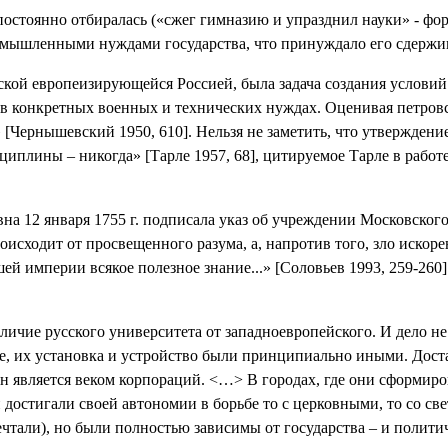
остоянно отбиралась («сжег гимназию и упразднил науки» - фо
омышленными нуждами государства, что принуждало его сдержи
ской европеизирующейся Россией, была задача создания условий
у в конкретных военных и технических нуждах. Оценивая петро
 [
Чернышевский 1950, 610
]. Нельзя не заметить, что утвержден
сциплины – никогда» [
Тарле 1957, 68
], цитируемое Тарле в рабо
а 12 января 1755 г. подписала указ об учреждении Московского
исходит от просвещенного разума, а, напротив того, зло искорен
ей империи всякое полезное знание...»
[
Соловьев 1993
, 259-260
]
тличие русского университета от западноевропейского. И дело не
ие, их установка и устройство были принципиально иными. Дост
у он является веком корпораций. <…> В городах, где они сформи
достигали своей автономии в борьбе то с церковными, то со све
ечтали), но были полностью зависимы от государства – и полити