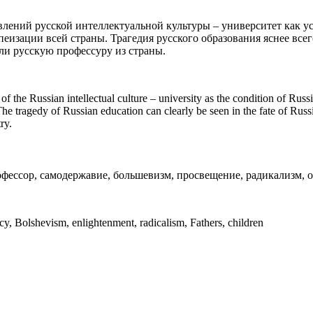
явлений русской интеллектуальной культуры – университет как у
пеизации всей страны. Трагедия русского образования яснее все
ли русскую профессуру из страны.
f the Russian intellectual culture – university as the condition of Russi
he tragedy of Russian education can clearly be seen in the fate of Russia
ry.
ссор, самодержавие, большевизм, просвещение, радикализм, о
, Bolshevism, enlightenment, radicalism, Fathers, children