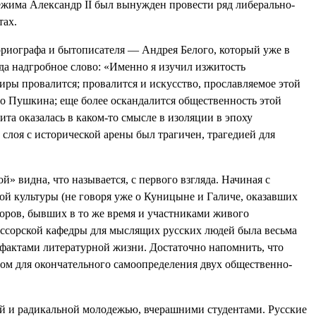
ежима Александр II был вынужден провести ряд либерально-
тах.
ториографа и бытописателя — Андрея Белого, который уже в
ода надгробное слово: «Именно я изучил изжитость
иры провалится; провалится и искусство, прославляемое этой
о Пушкина; еще более оскандалится общественность этой
ита оказалась в каком-то смысле в изоляции в эпоху
слоя с исторической арены был трагичен, трагедией для
» видна, что называется, с первого взгляда. Начиная с
ой культуры (не говоря уже о Куницыне
и Галиче, оказавших
соров, бывших в то же время и участниками живого
фессорской кафедры для мыслящих русских людей была весьма
 фактами литературной жизни. Достаточно напомнить, что
ом для окончательного самоопределения двух общественно-
ой и радикальной молодежью, вчерашними студентами. Русские