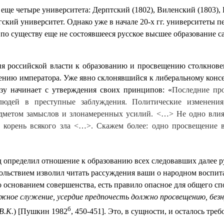
ще четыре университета: Дерптский (1802), Виленский (1803), Ка
гский университет. Однако уже в начале 20-х гг. университеты
, по существу еще не состоявшееся русское высшее образование
ия российской власти к образованию и просвещению столкно
нию императора. Уже явно склонявшийся к либеральному консер
зу начинает с утверждения своих принципов: «
Последние пр
людей в преступные заблуждения. Политические изменения
едметом замыслов и злонамеренных усилий. <…> Не одно влиян
ть корень всякого зла <…>. Скажем более: одно просвещение
д определил отношение к образованию всех следовавших далее рус
овольствием изволил читать рассуждения ваши о народном воспит
 основанием совершенства, есть правило опасное для общего спо
жное служение, усердие предпочесть должно просвещению, безн
б
В.К.
) [Пушкин 1982
, 450-451]. Это, в сущности, и осталось тре