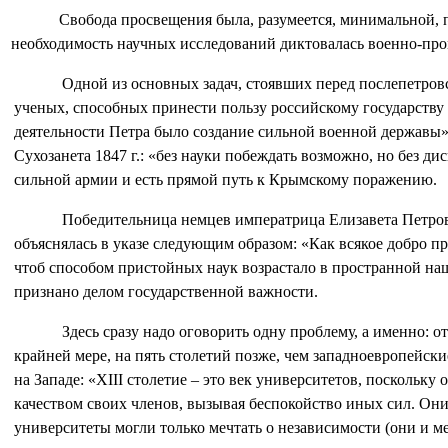
Свобода просвещения была, разумеется, минимальной, п
необходимость научных исследований диктовалась военно-пр
Одной из основных задач, стоявших перед послепетров
ученых, способных принести пользу российскому государств
деятельности Петра было создание сильной военной державы»
Сухозанета 1847 г.: «без науки побеждать возможно, но без ди
сильной армии и есть прямой путь к Крымскому поражению.
Победительница немцев императрица Елизавета Петровн
объяснялась в указе следующим образом: «Как всякое добро про
чтоб способом пристойных наук возрастало в пространной наш
признано делом государственной важности.
Здесь сразу надо оговорить одну проблему, а именно: о
крайней мере, на пять столетий позже, чем западноевропейск
на Западе: «XIII столетие – это век университетов, поскольк
качеством своих членов, вызывая беспокойство иных сил. Они 
университеты могли только мечтать о независимости (они и м