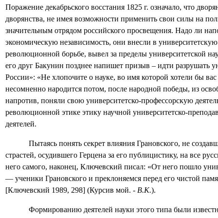
Поражение декабрьского восстания 1825 г. означало, что двор
дворянства, не имея возможности применить свои силы на пол
значительным отрядом российского просвещения. Надо ли напом
экономическую независимость, они внесли в университетскую 
революционной борьбе, вывел за пределы университетской наук
его друг Бакунин позднее напишет призыв – идти разрушать у
России»: «Не хлопочите о науке, во имя которой хотели бы вас
несомненно народится потом, после народной победы, из осво
напротив, поняли свою университетско-профессорскую деятел
революционной этике этику научной университетско-преподав
деятелей.
Пытаясь понять секрет влияния Грановского, не созда
страстей, осудившего Герцена за его публицистику, на все рус
него самого, наконец, Ключевский писал: «От него пошло унив
— ученики Грановского и преклоняемся перед его чистой памя
[Ключевский 1989, 298] (Курсив мой. -
В.К.
).
Формированию деятелей науки этого типа были известны