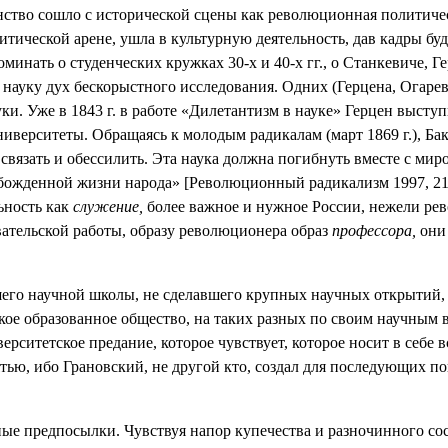
янство сошло с исторической сцены как революционная политиче
итической арене, ушла в культурную деятельность, дав кадры б
инать о студенческих кружках 30-х и 40-х гг., о Станкевиче, 
науку дух бескорыстного исследования. Одних (Герцена, Огарева
и. Уже в 1843 г. в работе «Дилетантизм в науке» Герцен высту
ниверситеты. Обращаясь к молодым радикалам (март 1869 г.), Ба
 связать и обессилить. Эта наука должна погибнуть вместе с мир
божденной жизни народа» [Революционный радикализм 1997, 213
ьность как
служение,
более важное и нужное России, нежели ре
ательской работы, образу революционера образ
профессора,
они 
вшего научной школы, не сделавшего крупных научных открытий,
ское образованное общество, на таких разных по своим научным 
ерситетское предание, которое чувствует, которое носит в себе
тью, ибо Грановский, не другой кто, создал для последующих п
е предпосылки. Чувствуя напор купечества и разночинного сосл