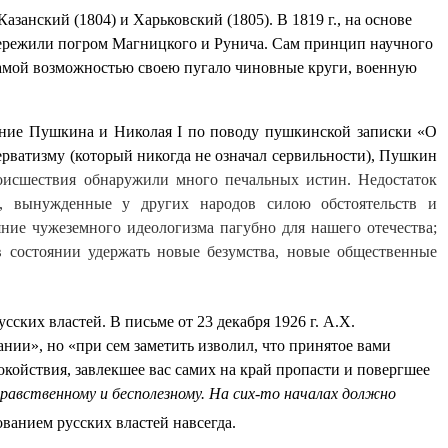
занский (1804) и Харьковский (1805). В 1819 г., на основе
 пережили погром Магницкого и Рунича. Сам принцип научного
 самой возможностью своею пугало чиновные круги, военную
вение Пушкина и Николая
I
по поводу пушкинской записки «О
ватизму (который никогда не означал сервильности), Пушкин
оисшествия обнаружили много печальных истин. Недостаток
, вынужденные у других народов силою обстоятельств и
ие чужеземного идеологизма пагубно для нашего отечества;
 в состоянии удержать новые безумства, новые общественные
ских властей. В письме от 23 декабря 1926 г. А.Х.
ании», но «при сем заметить изволил, что принятое вами
койствия, завлекшее вас самих на край пропасти и повергшее
равственному и бесполезному. На сих-то началах должно
бованием русских властей навсегда.