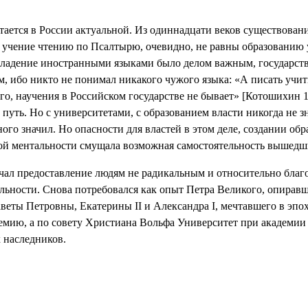
тается в России актуальной. Из одиннадцати веков существовани
и учение чтению по Псалтырю, очевидно, не равны образованию 
ладение иностранными языками было делом важным, государств
, ибо никто не понимал никакого чужого языка: «А писать учи
го, научения в Российском государстве не бывает» [
Котошихин 1
путь. Но с университетами, с образованием власти никогда не зн
ого значил. Но опасности для властей в этом деле, создании об
кой ментальности смущала возможная самостоятельность вышедш
чал предоставление людям не радикальным и относительно бла
льности. Снова потребовался как опыт Петра Великого, опиравш
заветы Петровны, Екатерины
II
и Александра
I
, мечтавшего в эпо
емию, а по совету Христиана Вольфа Университет при академии
 наследников.