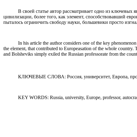
В своей статье автор рассматривает одно из ключевых 
цивилизации, более того, как элемент, способствовавший евро
пыталось ограничить свободу науки, большевики просто изгна
In his article the author considers one of the key phenomenon o
the element, that contributed to Europeasation of the whole country. T
and Bolsheviks simply exiled the Russian professorate from the count
КЛЮЧЕВЫЕ СЛОВА: Россия, университет, Европа, профе
KEY WORDS: Russia, university, Europe, professor, autocracy