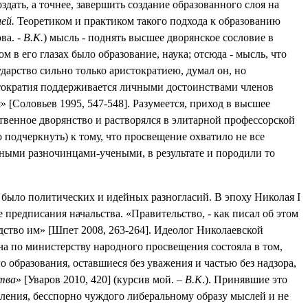
дать, а точнее, завершить создание образованного слоя на
ей.
Теоретиком и практиком такого подхода к образованию
ва. -
В.К.
) мысль - поднять высшее дворянское сословие в
 в его глазах было образование, наука; отсюда - мысль, что
дарство сильно только аристократиею, думал он, но
истократия поддерживается личными достоинствами членов
» [
Соловьев 1995, 547-548
]. Разумеется, приход в высшее
венное дворянство и растворялся в элитарной профессорской
 подчеркнуть) к тому, что просвещение охватило не все
нными разночинцами-учеными, в результате и породили то
 не было политических и идейных разногласий. В эпоху Николая
I
редписания начальства. «Правительство, - как писал об этом
дство им» [
Шпет 2008, 263-264
]. Идеолог Николаевской
ча по министерству народного просвещения состояла в том,
го образования, оставшиеся без уважения и частью без надзора,
тва
» [Уваров 2010, 420] (курсив мой. –
В.К
.). Принявшие это
ления, бесспорно чуждого либеральному образу мыслей и не