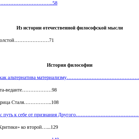
……………………………..58
Из истории отечественной философской мысли
за и Толстой…………………71
История философии
дуализм как альтернатива материализму…………………
адвайта-веданте………………98
и Фрица Сталя……………..108
нтеллектуалов: путь к себе от признания Другого
Критики» ко второй…...129