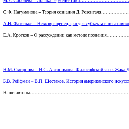
М.Е. Соболева – Логика герменевтики………………
С.Ф. Нагуманова – Теория сознания Д. Розенталя
А.Н. Фатенков – Невозвращенец: фигура субъекта в негат
Е.А. Кротков – О рассуждении как методе познан
Н.М. Смирнова – Н.С. Автономова. Философский язык 
Б.В. Рейфман – В.П. Шестаков. История американск
Наши авторы…………………………………………………………