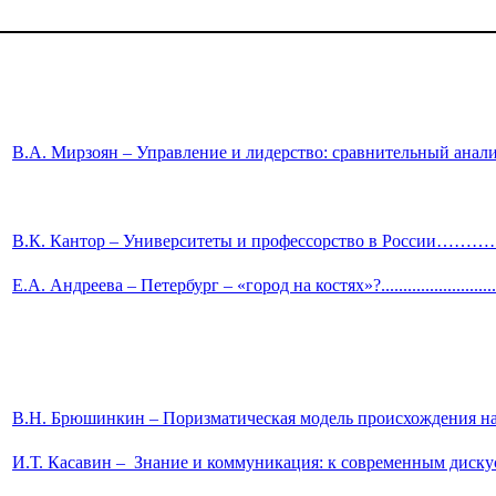
В.А. Мирзоян – Управление и лидерство: сравнительный анал
В.К. Кантор – Университеты и профессорство в Рос
Е.А. Андреева – Петербург – «город на костях»?..................................
В.Н. Брюшинкин – Поризматическая модель происхожде
И.Т. Касавин –
Знание и коммуникация: к совреме