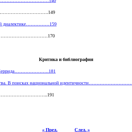
………………………………………140
………………………………………….149
ивной диалектике……………159
ия………………………………………170
Критика и библиография
Жака Деррида………………….181
ого искусства. В поисках национальной идентичности
………………………..191
« Пред.
След. »