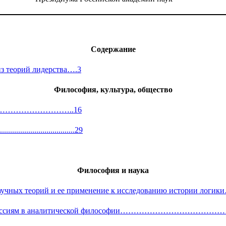
Содержание
из теорий лидерства….3
Философия, культура, общество
сии………………………………..16
.............................29
Философия и наука
ния научных теорий и ее применение к исследованию и
нным дискуссиям в аналитической философии……………