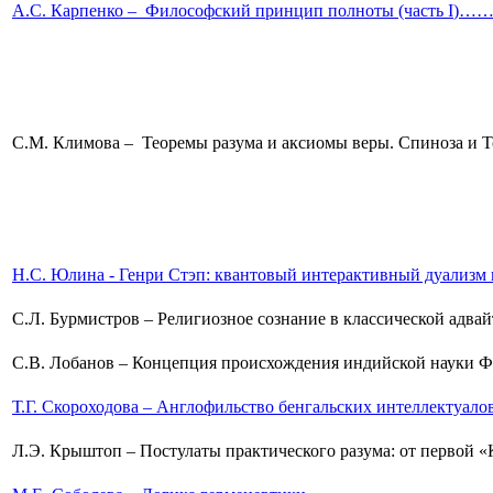
А.С. Карпенко –
Философский принцип полноты (часть
I
)…
С.М. Климова –
Теоремы разума и аксиомы веры. Спино
Н.С. Юлина -
Г
енри
С
тэп
:
квантовый интерактивный 
С.Л. Бурмистров – Религиозное сознание в классической 
С.В. Лобанов – Концепция происхождения индийской наук
Т.Г. Скороходова – Англофильство бенгальских и
Л.Э. Крыштоп – Постулаты практического разума: от первой «