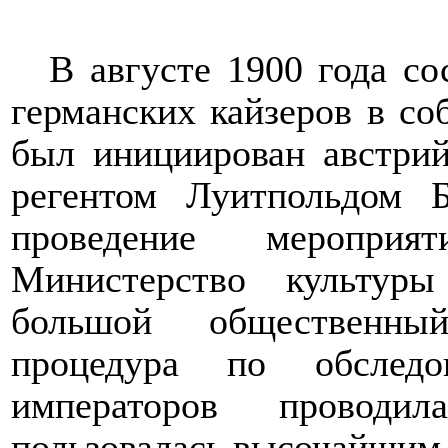
В августе 1900 года со
германских кайзеров в со
был инициирован австри
регентом Луитпольдом Б
проведение меропри
Министерство культуры
большой
общественны
процедура по обследо
императоров проводи
пользовалась высочайшим