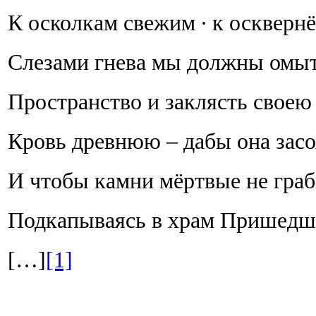
К осколкам свежим ∙ к оскверн
Слезами гнева мы должны омы
Пространство и заклясть своею
Кровь древнюю – дабы она засо
И чтобы камни мёртвые не гра
Подкапываясь в храм Пришедши
[…]
[1]