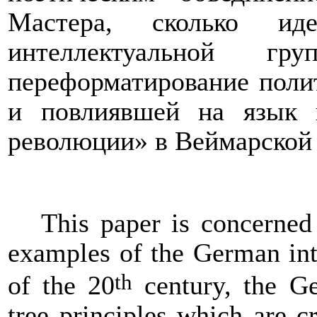
Мастера, сколько иде
интеллектуальной гр
переформатирование поли
и повлиявшей на язык 
революции» в Веймарской
This paper is concerned
examples of the German inte
th
of the 20
century, the Geo
tree principles which are cr