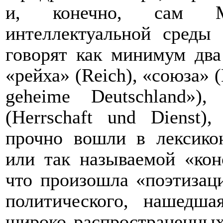
и, конечно, сам М
интеллектуальной среды
говорят как минимум два
«рейха» (
Reich
), «союза» (
geheime
Deutschland
»),
(
Herrschaft
und
Dienst
),
прочно вошли в лексико
или так называемой «кон
что произошла «поэтизац
политического, нашедша
широко распространенны