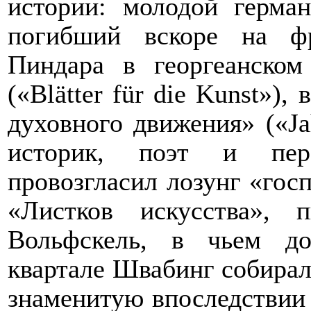
истории: молодой герма
погибший вскоре на фр
Пиндара в георгеанском
(«
Bl
ä
tter
f
ü
r
die
Kunst
»), 
духовного движения» («
J
историк, поэт и пер
провозгласил лозунг «госп
«Листков искусства», 
Вольфскель, в чьем д
квартале Швабинг собирал
знаменитую впоследствии