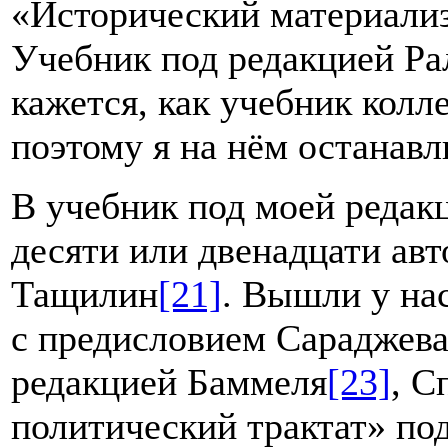
«Исторический материали
Учебник под редакцией Ра
кажется, как учебник кол
поэтому я на нём останавли
В учебник под моей редакц
десяти или двенадцати ав
Тащилин
[21]
. Вышли у на
с предисловием Сараджев
редакцией Баммеля
[23]
, С
политический трактат» по