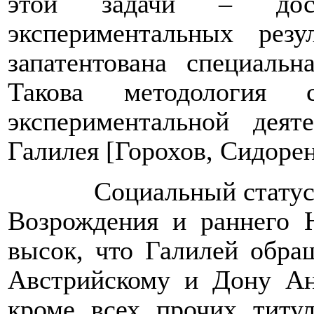
этой задачи – дости
экспериментальных резу
запатентована специальн
Такова методология с
экспериментальной дея
Галилея [Горохов, Сидорен
Социальный статус
Возрождения и раннего 
высок, что Галилей обра
Австрийскому и Дону
Ан
кроме всех прочих титу