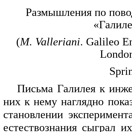
Размышления по пово
«Галиле
(
M. Valleriani
. Galileo E
London
Spri
Письма Галилея к инже
них к нему наглядно пок
становлении эксперимент
естествознания сыграл и