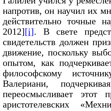
Галилей учился у ремесле
напротив, он научил их м
действительно точные н
2012]
[i]
. В свете предс
свидетельств должен приз
движение, поскольку
выбо
опытом, как подчеркивае
философскому источн
Валериани, подчеркив
переосмысливает этот 
аристотелевских «Мехн