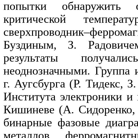
попытки обнаружить о
критической температ
сверхпроводник–ферро
Буздиным, З. Радович
результаты получали
неоднозначными. Группа и
г. Аугсбурга (Р. Тидекс, З
Института электроники и
Кишиневе (А. Сидоренко, 
бинарные фазовые диагр
металлов ферромагни