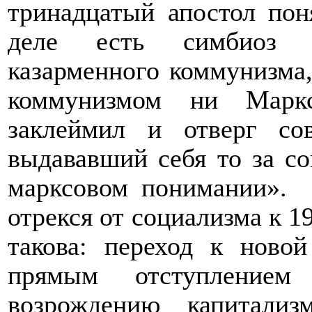
тринадцатый апостол пон
деле есть симбиоз г
казарменного коммунизма
коммунизмом ни Маркс
заклеймил и отверг со
выдававший себя то за со
марксовом понимании».
отрекся от социализма к 1
такова: переход к ново
прямым отступление
возрождению капитали