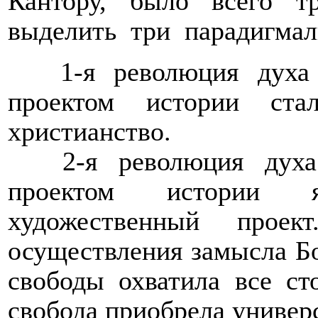
Кантору, было всего т
выделить
три
парадигмал
1-я революция духа
проектом истории ста
христианство.
2-я революция дух
проектом истории я
художественный проек
осуществления замысла Бо
свободы охватила все ст
свобода приобрела универ