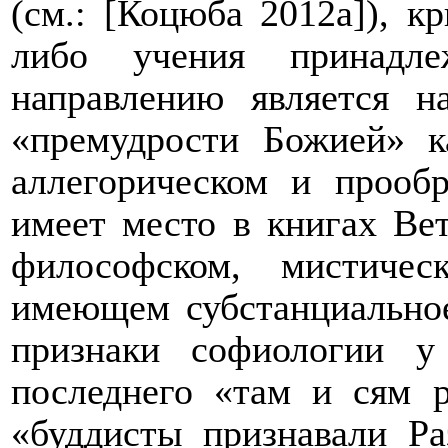
(см.: [Коцюба 2012а]), к
либо учения принадле
направлению является 
«премудрости Божией» к
аллегорическом и прообр
имеет место в книгах Вет
философском, мистиче
имеющем субстанциально
признаки софиологии у
последнего «там и сям р
«буддисты признавали Р