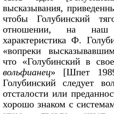
высказывания, приведенны
чтобы Голубинский тя
отношении, на наш 
характеристика Ф. Голуб
«вопреки высказывавши
что «Голубинский в сво
вольфианец
»
[
Шпет 198
Голубинский следует во
отсталости или преданнос
хорошо знаком с системам