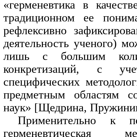
«герменевтика в качеств
традиционном ее поним
рефлексивно зафиксиров
деятельность ученого) мо
лишь с большим колич
конкретизаций, с уч
специфических методолог
предметным областям с
наук» [Щедрина, Пружинин
Применительно к пе
герменевтическая ме