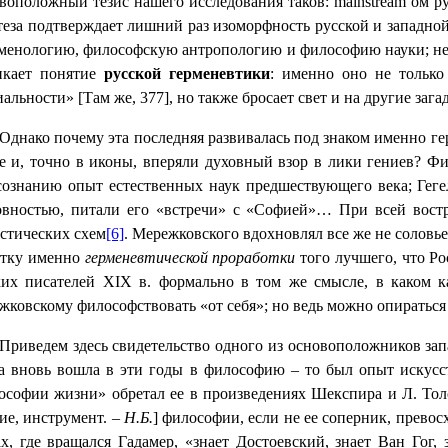
воположный тезис нашего исследования таков:
mainstream
’ом р
теза подтверждает лишний раз изоморфность русской и западно
менологию, философскую антропологию и философию науки; нере
икает понятие
русской герменевтики
: именно оно не только
альности» [Там же, 377], но также бросает свет и на другие заг
Однако почему эта последняя развивалась под знаком именно ге
бе и, точно в иконы, вперяли духовный взор в лики гениев? 
сознанию опыт естественных наук предшествующего века; Геге
овностью, питали его «встречи» с «Софией»… При всей вост
астических схем
[6]
. Мережковского вдохновлял все же не соловь
тку именно
герменевтической проработки
того лучшего, что Ро
ких писателей Х
I
Х в. формально в том же смысле, в каком к
ковскому философствовать «от себя»; но ведь можно опираться и
Приведем здесь свидетельство одного из основоположников за
а вновь вошла в эти годы в философию – то был опыт искусств
ософии жизни» обретал ее в произведениях Шекспира и Л. Тол
ие, инструмент. –
Н.Б.
] философии, если не ее соперник, превос
ах, где вращался Гадамер, «знает Достоевский, знает Ван Гог