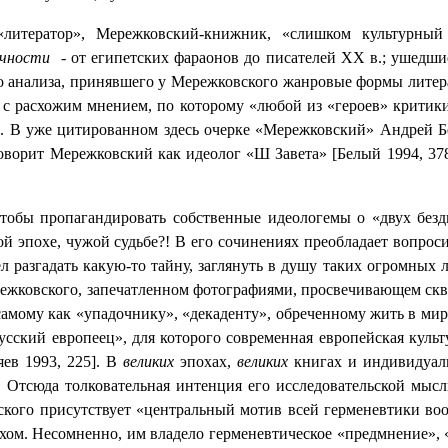
тератор», Мережковский-книжник, «слишком культурный ч
ичности
- от египетских фараонов до писателей ХХ в.; ушедш
ого анализа, принявшего у Мережковского жанровые формы лите
с расхожим мнением, по которому «любой из «героев» критики
е. В уже цитированном здесь очерке «Мережковский» Андрей Б
ворит Мережковский как идеолог «Ш Завета» [Белый 1994, 378-
тобы пропагандировать собственные идеологемы о «двух бездн
й эпохе, чужой судьбе?! В его сочинениях преобладает вопрос
разгадать какую-то тайну, заглянуть в душу таких огромных л
ережковского, запечатленном фотографиями, просвечивающем скво
самому как «упадочнику», «декаденту», обреченному жить в мир
русский европеец», для которого современная европейская куль
ев 1993, 225]. В
великих
эпохах,
великих
книгах и индивидуал
. Отсюда толковательная интенция его исследовательской мысли
ского присутствует «центральный мотив всей герменевтики воо
ухом. Несомненно, им владело герменевтическое «предмнение», 