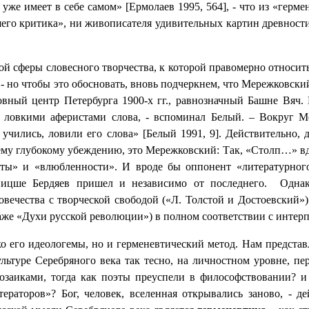
уже имеет в себе самом» [Ермолаев 1995, 564], - что из «герме
шего критика», ни живописателя удивительных картин древност
ой сферы словесного творчества, к которой правомерно относит
 да, - но чтобы это обосновать, вновь подчеркнем, что Мережков
вный центр Петербурга 1900-х гг., равнозначный Башне Вяч. 
сь ловкими аферистами слова, - вспоминал Белый. – Вокруг 
о учились, ловили его слова» [Белый 1991, 9]. Действительно
ему глубокому убеждению, это Мережковский: Так, «Столп…» 
ты» и «влюбленности». И вроде бы оппонент «литературного
Ницше Бердяев пришел и независимо от последнего.
Однак
вечества с творческой свободой («Л. Толстой и Достоевский»)
аже «Духи русской революции») в полном соответствии с интер
его идеологемы, но и герменевтический метод. Нам представл
ультуре Серебряного века так тесно, на личностном уровне, п
аиками, тогда как поэты преуспели в философствовании? и ч
ераторов»? Бог, человек, вселенная открывались заново, - д