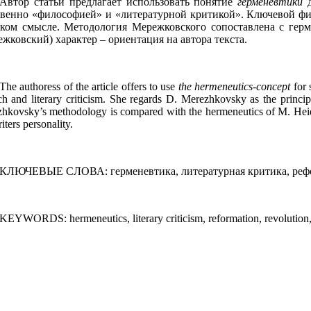
Автор статьи предлагает использовать понятие
герменевтики
твенно «философией» и «литературной критикой». Ключевой фиг
ком смысле. Методология Мережковского сопоставлена с герме
жковский) характер – ориентация на автора текста.
The authoress of the article offers to use
the hermeneutics-concept
for 
ch and literary criticism. She regards D. Merezhkovsky as the princip
hkovsky’s methodology is compared with the hermeneutics of M. Heidegg
iters personality.
КЛЮЧЕВЫЕ СЛОВА:
герменевтика, литературная критика, реф
KEYWORDS:
hermeneutics, literary criticism, reformation, revolutio