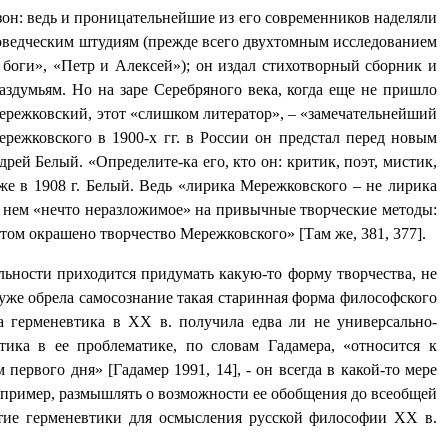
езон: ведь и проницательнейшие из его современников наделяли
роведческим штудиям (прежде всего двухтомным исследованием
 боги», «Петр и Алексей»); он издал стихотворный сборник и
аздумьям. Но на заре Серебряного века, когда еще не пришло
 Мережковский, этот «слишком литератор», – «замечательнейший
режковского в 1900-х гг. в России он предстал перед новым
ей Белый. «Определите-ка его, кто он: критик, поэт, мистик,
уже в 1908 г. Белый. Ведь «лирика Мережковского – не лирика
 в нем «нечто неразложимое» на привычные творческие методы:
том окрашено творчество Мережковского» [Там же, 381, 377].
льности приходится придумать какую-то форму творчества, не
уже обрела самосознание такая старинная форма философского
ера герменевтика в ХХ в. получила едва ли не универсально-
тика в ее проблематике, по словам Гадамера, «относится к
первого дня» [Гадамер 1991, 14], - он всегда в какой-то мере
например, размышлять о возможности ее обобщения до всеобщей
тие герменевтики для осмысления русской философии ХХ в.