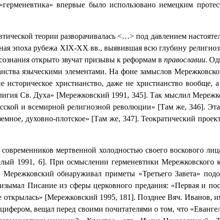
 «герменевтика» впервые было использовано немецким протест
тической теории разворачивалась <…> под давлением настоятель
ная эпоха рубежа Х
I
Х-ХХ вв., выявившая всю глубину религиозн
 сознания открыто звучат призывы к реформам в
православии
. Од
нства языческими элементами. На фоне замыслов Мережковског
не историческое христианство, даже не христианство вообще, 
елигия Св. Духа» [Мережковский 1991, 345]. Так мыслил Мереж
усской и всемирной религиозной революции» [Там же, 346]. Эт
-земное, духовно-плотское» [Там же, 347]. Теократический про
современников мертвенной холодностью своего воскового ли
лый 1991, 6]. При осмыслении герменевтики Мережковского ка
е Мережковский обнаруживал приметы «Третьего Завета» подоб
изымал Писание из сферы церковного предания: «Первая и пос
е открылась» [Мережковский 1995, 181]. Позднее Вяч. Иванов,
ифером, вещал перед своими почитателями о том, что «Евангел