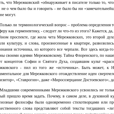
ть, что Мережковский «обнаруживает в писателе только то, что 
а не о чем было бы и говорить – не было бы ни «замечательней
не могут.
Только ли терминологический вопрос – проблема определения т
феру как герменевтику, - следует ли что-то из этого? Кажется,
йном проспекте, где жила чета Мережковских, это второй духо
или культуру, и слова, произнесенные в квартире, развозили
инания источника, из которого все черпали. Все здесь когда-т
аны своими идеями Мережковскому. Тайна Флоренского, по наш
уг концептов Софии и Святого Духа, создавшим культ «красо
жковского - пил из того же «источника». Быть может, к 
аментальное для Мережковского отождествление идеи сверхчело
изитор», «Ставрогин», даже «Миросозерцание Достоевского», д
Младшими современниками Мережковского усвоились не только 
рый пришло время задать. Почему, в самом деле, в духовной к
гиозные философы были одновременно стихотворцами или проз
жественного слова представляют собой тексты тогдашних «лит