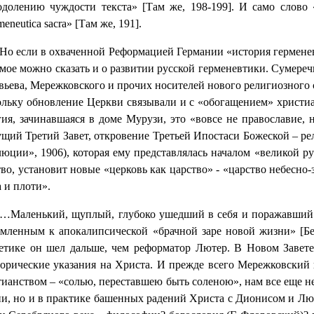
одолению чуждости текста» [Там же, 198-199]. И само слово
meneutica
sacra
» [Там же, 191].
Но если в охваченной Реформацией Германии «история герменев
амое можно сказать и о развитии русской герменевтики. Сумереч
вьева, Мережковского и прочих носителей нового религиозного
ольку обновление Церкви связывали и с «обогащением» христиа
гия, зачинавшаяся в доме Мурузи, это «вовсе не православие, 
ущий Третий Завет, откровение Третьей Ипостаси Божеской – р
люции», 1906), которая ему представлялась началом «великой р
тво, установит новые «церковь как царство» - «царство небесно
 и плоти».
…Маленький, щуплый, глубоко ушедший в себя и поражавший 
емленным к апокалипсической «брачной заре новой жизни» [Бе
гетике он шел дальше, чем реформатор Лютер. В Новом Завет
горические указания на Христа. И прежде всего Мережковский 
тианством – «солью, переставшею быть соленою», нам все еще н
ии, но и в практике башенных радений Христа с Дионисом и Люц