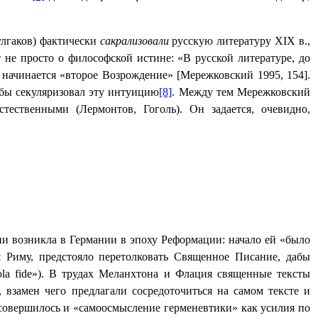
улгаков) фактически
сакрализовали
русскую литературу Х
I
Х в.,
 не просто о философской истине: «В русской литературе, до
 начинается «второе Возрождение» [Мережковский 1995, 154].
к бы секуляризовал эту интуицию
[8]
. Между тем Мережковский
тественными (Лермонтов, Гоголь). Он задается, очевидно,
ни возникла в Германии в эпоху Реформации: начало ей «было
Риму, предстояло перетолковать Священное Писание, дабы
ola
fide
»). В трудах Меланхтона и Флация священные тексты
 взамен чего предлагали сосредоточиться на самом тексте и
 совершилось и «самоосмысление герменевтики» как усилия по