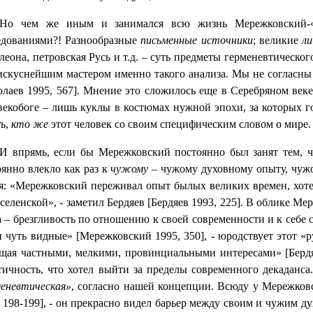
Но чем же иным и занимался всю жизнь Мережковский-«ли
едованиями?! Разнообразные
письменные источники
; великие
л
леона, петровская Русь и т.д. – суть предметы герменевтическ
искуснейшим мастером именно такого анализа. Мы не согласны 
олаев 1995, 567]. Мнение это сложилось еще в Серебряном век
векобоге – лишь куклы в костюмах нужной эпохи, за которых го
ть,
кто же
этот человек со своим специфическим словом о мире.
И впрямь, если бы Мережковский постоянно был занят тем, ч
оянно влекло как раз к
чужому
– чужому духовному опыту, чужо
я: «Мережковский переживал опыт былых великих времен, хотел 
селенской», - заметил Бердяев [Бердяев 1993, 225]. В облике М
а – брезгливость по отношению к своей современности и к себе 
и чуть видные» [Мережковский 1995, 350], - юродствует этот «
щая частными, мелкими, провинциальными интересами» [Бердя
тичность, что хотел выйти за пределы современного декаданса
меневтическая»
, согласно нашей концепции. Всюду у Мережков
, 198-199], - он прекрасно видел барьер между своим и чужим д