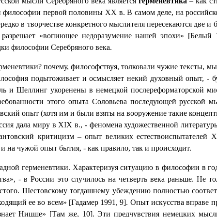
усской мысли Серебряного века является
герменевтика
– как ст
й философии первой половины ХХ в. В самом деле, на российск
дко в творчестве конкретного мыслителя пересекаются две и б
 разрешает «вопиющее недоразумение нашей эпохи» [Белый 1
адки философии Серебряного века.
рменевтики? почему, философствуя, толковали чужие тексты, мы
Философия подытоживает и осмысляет некий духовный опыт, - 
ль и Шеллинг укоренены в немецкой послереформаторской мис
ребованности этого опыта Соловьева последующей русской мы
евский опыт (хотя им и были взяты на вооружение такие концепт
ссия дала миру в Х
I
Х в., - феномена художественной литерату
антовский критицизм – опыт великих естествоиспытателей Х
 на чужой опыт бытия, - как правило, так и происходит.
падной герменевтики. Характеризуя ситуацию в философии в го
а», - в России это случилось на четверть века раньше. Не т
стого. Шестовскому тогдашнему убеждению полностью соответ
ходящий ее во всем» [Гадамер 1991, 9]. Опыт искусства вправе п
, знает Ницше» [Там же, 10]. Эти предчувствия немецких мысл