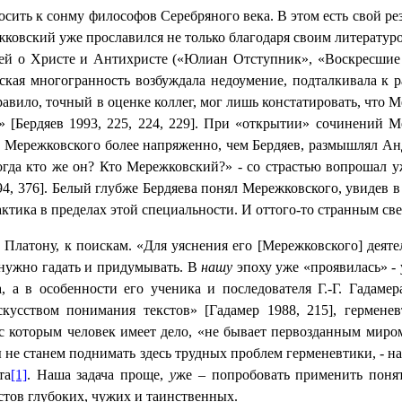
осить к сонму философов Серебряного века. В этом есть свой р
жковский уже прославился не только благодаря своим литерату
гией о Христе и Антихристе («Юлиан Отступник», «Воскресшие
ская многогранность возбуждала недоумение, подталкивала к р
правило, точный в оценке коллег, мог лишь констатировать, что
[Бердяев 1993, 225, 224, 229]. При «открытии» сочинений Ме
 Мережковского более напряженно, чем Бердяев, размышлял Андр
 тогда кто же он? Кто Мережковский?» - со страстью вопрошал 
994, 376]. Белый глубже Бердяева понял Мережковского, увидев
ктика в пределах этой специальности. И оттого-то странным све
 Платону, к поискам. «Для уяснения его [Мережковского] деяте
е нужно гадать и придумывать. В
нашу
эпоху уже «проявилась» - 
а, а в особенности его ученика и последователя Г.-Г. Гадам
кусством понимания текстов» [Гадамер 1988, 215], герменев
 с которым человек имеет дело, «не бывает первозданным миром 
ы не станем поднимать здесь трудных проблем герменевтики, - 
та
[1]
. Наша задача проще,
у
же – попробовать применить поня
стов глубоких, чужих и таинственных.