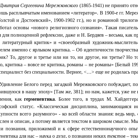
Дмитрия Сергеевича Мережковского
(1865-1941) не принято отн
лишь расплывчатым именованием «литератор». В 1900-е гг. Мере
Толстой и Достоевский», 1900-1902 гг.), но и романной трило
аботал основы «нового религиозного сознания». Такая писатель
 для полноценной рефлексии, даже и Н. Бердяев – весьма, как 
с литературный критик» и «своеобразный художник-мыслитель» 
телем именно с ярлыком критика. – Об идентичности творчества
рик? То, другое и третье или ни то, ни другое, ни третье? Но
ко, критика – вовсе не критика, романы – не романы» [Белый 1
пециалист без специальности. Вернее, <…> еще не родилась пра
Удивление Белого перед загадкой Мережковского побуждает, по
вившуюся в нашу эпоху» [Там же, 381]; но нам, кажется, уже н
ения, как
герменевтика
. Более того, в трудах М. Хайдеггер
софский статус. «Классическая дисциплина, занимающаяся ис
упности всего разумного» - ко всей области знания: ведь мир,
слен и описан, а потому является текстом в широком смысле. М
ии познания, приложимой и к сфере естественнонаучного опы
невтика для нас – наука о духе, о познании неких
текстов
– тек