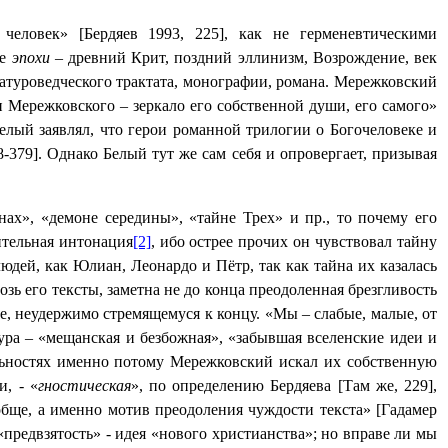
еловек» [Бердяев 1993, 225], как не герменевтическими
ие
эпохи
– древний Крит, поздний эллинизм, Возрождение, век
ратуроведческого трактата, монографии, романа. Мережковский
 Мережковского – зеркало его собственной души, его самого»
елый заявлял, что герои романной трилогии о Богочеловеке и
379]. Однако Белый тут же сам себя и опровергает, призывая
ах», «демоне середины», «тайне Трех» и пр., то почему его
ительная интонация
[2]
, ибо острее прочих он чувствовал тайну
юдей, как Юлиан, Леонардо и Пётр, так как тайна их казалась
зь его тексты, заметна не до конца преодоленная брезгливость
е, неудержимо стремящемуся к концу. «Мы – слабые, малые, от
тура – «мещанская и безбожная», «забывшая вселенские идеи и
ьностях именно потому Мережковский искал их собственную
, - «
гностическая
», по определению Бердяева [Там же, 229],
бще, а именно мотив преодоления чуждости текста» [Гадамер
«предвзятость» - идея «нового христианства»; но вправе ли мы