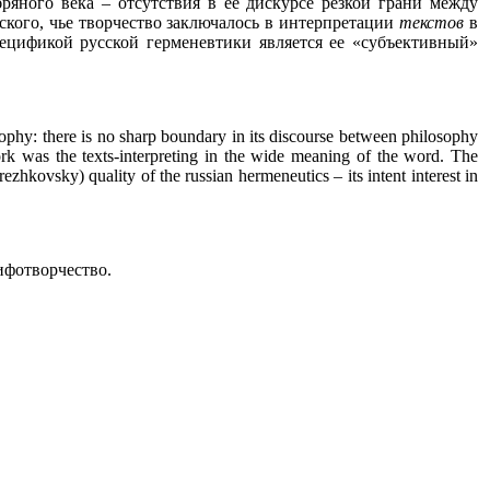
яного века – отсутствия в ее дискурсе резкой грани между
кого, чье творчество заключалось в интерпретации
текстов
в
пецификой русской герменевтики является ее «субъективный»
osophy: there is no sharp boundary in its discourse between philosophy
ork was the texts-interpreting in the wide meaning of the word. The
ovsky) quality of the russian hermeneutics – its intent interest in
ифотворчество.