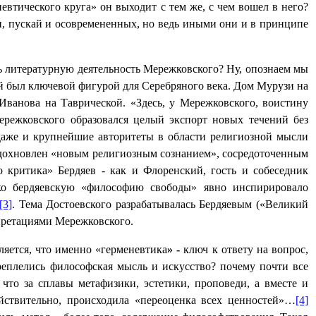
невтического круга» он выходит с тем же, с чем вошел в него?
и, пускай и осовремененных, но ведь иными они и в принципе
ь литературную деятельность Мережковского? Ну, опознаем мы
ский был ключевой фигурой для Серебряного века. Дом Мурузи на
Иванова на Таврической. «Здесь, у Мережковского, воистину
Мережковского образовался целый экспорт новых течений без
, даже и крупнейшие авторитеты в области религиозной мысли
вдохновлен «новым религиозным сознанием», сосредоточенным
 критика» Бердяев - как и Флоренский, гость и собеседник
о бердяевскую «философию свободы» явно инспирировало
[3]
. Тема Достоевского разрабатывалась Бердяевым («Великий
претациями Мережковского.
яется, что именно «герменевтика
» -
ключ к ответу на вопрос,
ереплелись философская мысль и искусство? почему почти все
то за сплавы метафизики, эстетики, проповеди, а вместе и
ействительно, происходила «переоценка всех ценностей»…
[4]