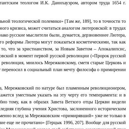
антским теологом И.К. Даннхауэром, автором труда 1654 г.
ной теологической полемики» [Там же, 189], то в точности то
ого кризиса, может считаться аналогом лютеровской: в трудах
нако русские мыслители были, думается, дерзновеннее Лютера,
о реформы Лютера могут показаться косметическими, так как
а то, что за христианством, за Новым Заветом – Апокалипсис,
ковский в момент первой русской революции («Пророк русской
а революция, мнилось Мережковскому, сметя старые Церковь и
ект переносил в социальный план мечту философа о примирении
ца, Мережковский по натуре был пламенным революционером,
жется уместным указать на эту черту его темперамента: и в
но тому, как в образах Завета Ветхого отцы Церкви видели
ледняя глубина учения Христова, заслоненного историческим
 именно вслед за Мережковским «примирявший» уже не только в
ие еще не прочитано» [Герцык 1996, 207]. Вообще для русской