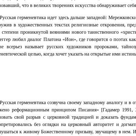
новавший, что в великих творениях искусства обнаруживает себя
Русская герменевтика идет здесь дальше западной: Мережковски
ружив в художественных текстах религиозные откровения, пред
й степени проникнутой веяниями нового таинственного «христи
еггер любил диалог Платона «Ион», где говорится о поэтах как
не всерьез называет русских художников пророками, тайноз
невтической целью, когда хочет указать на открытые ими истины
Русская герменевтика созвучна своему западному аналогу и в 
жено реформационным принципом Писания» [Гадамер 1991, 2
новать свой разрыв с церковной традицией и доказать фунда
рпретировались без оглядки на церковный авторитет и догмат
лушаться к живому Божественному призыву, звучащему в нем. И