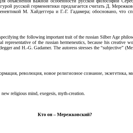
для объяснения важной особенности русской философии Серебр
урой русской герменевтики предлагается считать Д. Мережковс
невтикой М. Хайдеггера и Г.-Г. Гадамера; обосновано, что с
specifying the following important trait of the russian Silber Age phil
al representative of the russian hermeneutics, because his creative w
er and H.-G. Gadamer. The autoress stresses the “subjective” (Merezhk
ормация, революция, новое религиозное сознание, экзегетика, м
n, new religious mind, exegesis, myth-creation.
Кто он – Мережковский?