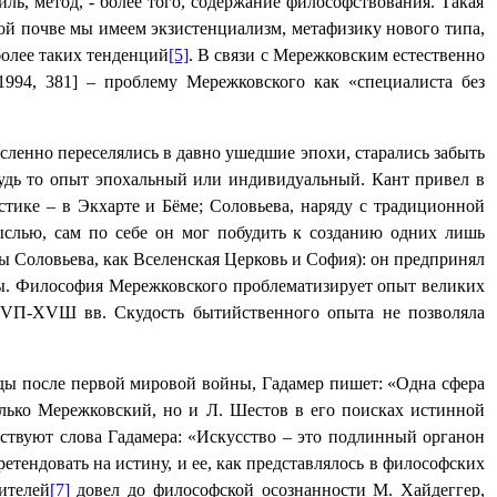
иль, метод, - более того, содержание философствования. Такая
ой почве мы имеем экзистенциализм, метафизику нового типа,
олее таких тенденций
[5]
. В связи с Мережковским естественно
994, 381] – проблему Мережковского как «специалиста без
сленно переселялись в давно ушедшие эпохи, старались забыть
будь то опыт эпохальный или индивидуальный. Кант привел в
тике – в Экхарте и Бёме; Соловьева, наряду с традиционной
слью, сам по себе он мог побудить к созданию одних лишь
ы Соловьева, как Вселенская Церковь и София): он предпринял
ры. Философия Мережковского проблематизирует опыт великих
V
П-Х
V
Ш вв. Скудость бытийственного опыта не позволяла
ды после первой мировой войны, Гадамер пишет: «Одна сфера
олько Мережковский, но и Л. Шестов в его поисках истинной
ствуют слова Гадамера: «Искусство – это подлинный органон
ретендовать на истину, и ее, как представлялось в философских
ителей
[7]
довел до философской осознанности М. Хайдеггер,