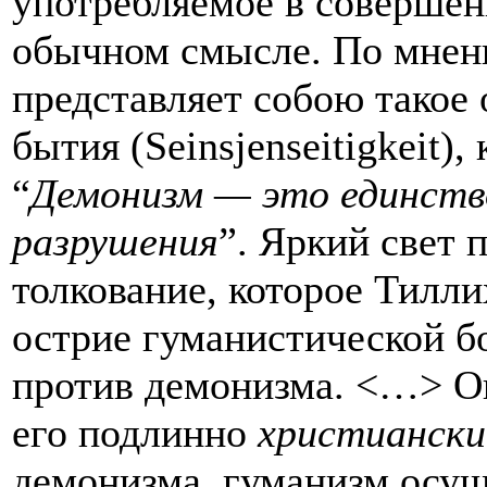
употребляемое в совершен
обычном смысле. По мнен
представляет собою такое
бытия (Seinsjenseitigkeit)
“
Демонизм — это единств
разрушения
”
. Яркий свет 
толкование, которое Тилл
острие гуманистической б
против демонизма. <…> Он
его подлинно
христиански
демонизма, гуманизм осу