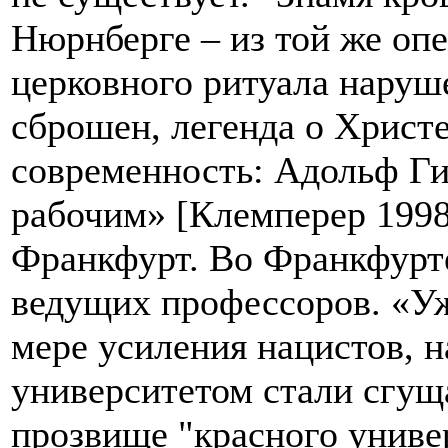
Нюрнберге – из той же оп
церковного ритуала наруш
сброшен, легенда о Христ
современность: Адольф Ги
рабочим» [Клемперер 1998,
Франкфурт. Во Франкфурте
ведущих профессоров. «Уж
мере усиления нацистов, 
университетом стали сгущ
прозвище "красного униве