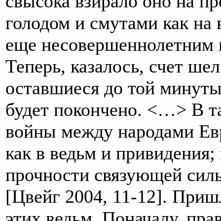
свысока взирало оно на пр
голодом и смутами как на 
еще несовершеннолетним 
Теперь, казалось, счет шел
оставшиеся до той минуты,
будет покончено. <…> В та
войны между народами Евр
как в ведьм и привидения
прочности связующей сил
[Цвейг 2004, 11-12]. При
этих ведьм. Поначалу, пра