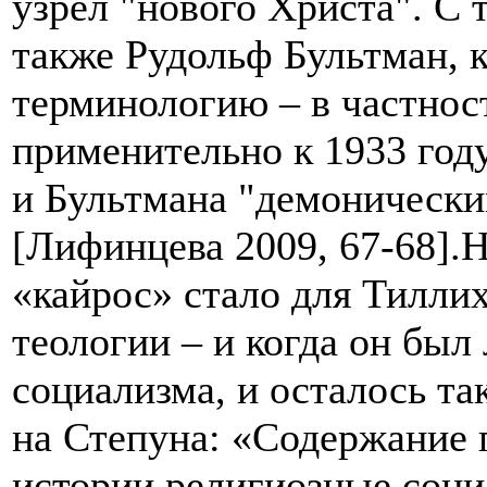
узрел "нового Христа". С 
также Рудольф Бультман, 
терминологию – в частнос
применительно к 1933 год
и Бультмана "демоническ
[Лифинцева 2009, 67-68].
Н
«кайрос» стало для Тилли
теологии – и когда он был
социализма, и осталось т
на Степуна: «Содержание 
истории религиозные соци