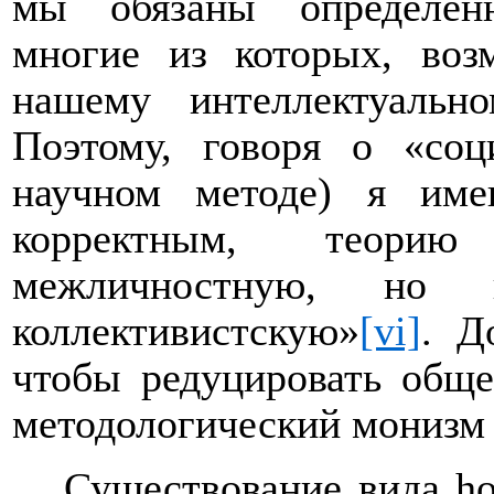
мы обязаны определен
многие из которых, воз
нашему интеллектуальн
Поэтому, говоря о «соц
научном методе) я им
корректным, теорию
межличностную, н
коллективистскую»
[vi]
. Д
чтобы редуцировать обще
методологический монизм
Существование вида
h