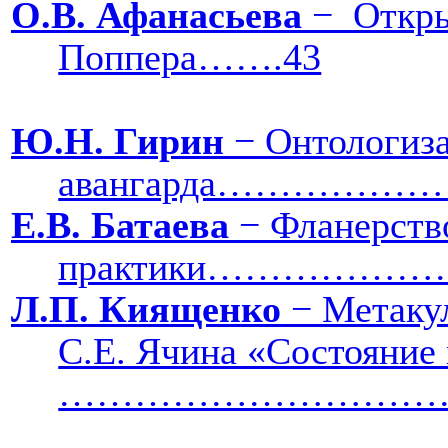
О.В. Афанасьева
−
Откры
Поппера…….43
Ю.Н. Гирин
− Онтологиза
авангарда…………
Е.В. Батаева
− Фланерство
практики…………
Л.П. Киященко
− Метакул
С.Е. Ячина «Состояние
……………………………