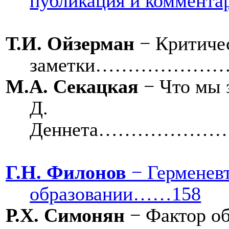
публикация и ком
Т.И. Ойзерман
− Критиче
заметки………………
М.А. Секацкая
− Что мы 
Д.
Деннета…………
Г.Н. Филонов
− Герменевт
образовании……158
Р.Х. Симонян
− Фактор об