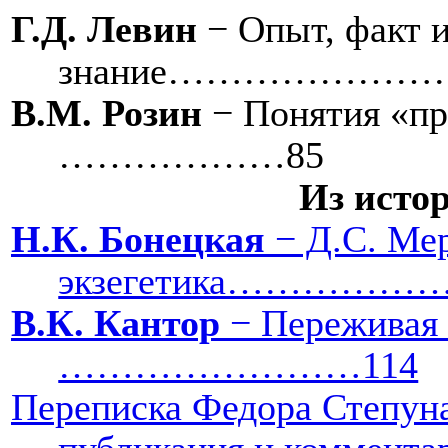
Г.Д. Левин
− Опыт, факт 
знание…………………
В.М. Розин
− Понятия «пр
………………85
Из исто
Н.К. Бонецкая
− Д.С. Мер
экзегетика…………
В.К. Кантор
− Переживая 
……………………114
Переписка Федора Степуна