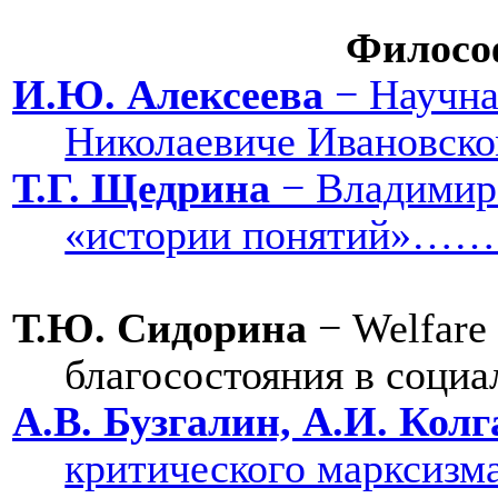
Филосо
И.Ю. Алексеева
− Научна
Николаевиче Иван
Т.Г. Щедрина
− Владимир 
«истории поня
Т.Ю. Сидорина
−
Welfare
благосостояния 
А.В. Бузгалин, А.И. Кол
критического 