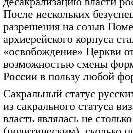
десакрализацию власти рос
После нескольких безусп
разрешения на созыв Поме
архиерейского корпуса ст
«освобождение» Церкви от
возможностью смены форм
России в пользу любой фор
Сакральный статус русски
из сакрального статуса ви
власть являлась не стольк
(политическим), сколько 