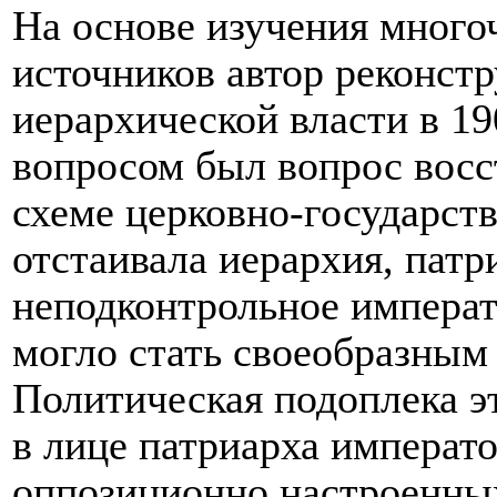
На основе изучения много
источников автор реконст
иерархической власти в 19
вопросом был вопрос восс
схеме церковно-государст
отстаивала иерархия, патр
неподконтрольное императо
могло стать своеобразным 
Политическая подоплека эт
в лице патриарха императ
оппозиционно настроенных 