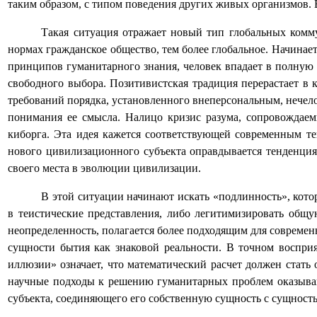
таким образом, с типом поведения других живых организмов. 
Такая ситуация отражает новый тип глобальных ком
нормах гражданское общество, тем более глобальное. Начинае
принципов гуманитарного знания, человек впадает в полную 
свободного выбора. Позитивистская традиция перерастает в
требований порядка, установленного внеперсональным, нечело
понимания ее смысла. Налицо кризис разума, сопровождаем
киборга. Эта идея кажется соответствующей современным те
нового цивилизационного субъекта оправдывается тенденци
своего места в эволюции цивилизации.
В этой ситуации начинают искать «подлинность», кот
в теистические представления, либо легитимизировать общ
неопределенность, полагается более подходящим для современ
сущности бытия как знаковой реальности. В точном воспри
иллюзии» означает, что математический расчет должен стать
научные подходы к решению гуманитарных проблем оказываю
субъекта, соединяющего его собственную сущность с сущност