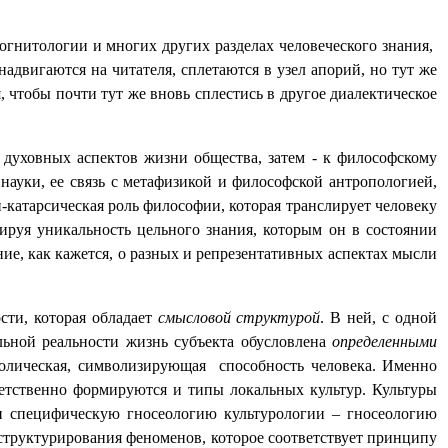
гнитологии и многих других разделах человеческого знания,
двигаются на читателя, сплетаются в узел апорий, но тут же
 чтобы почти тут же вновь сплестись в другое диалектическое
духовных аспектов жизни общества, затем - к философскому
ауки, ее связь с метафизикой и философской антропологией,
-катарсическая роль философии, которая транслирует человеку
ируя уникальность цельного знания, которым он в состоянии
ие, как кажется, о разных и репрезентативных аспектах мысли
сти, которая обладает
смысловой структурой
. В ней, с одной
льной реальности жизнь субъекта обусловлена
определенными
волическая, символизирующая
способность человека. Именно
ветственно формируются и типы локальных культур. Культуры
и специфическую гносеологию культурологии – гносеологию
 структурирования феноменов, которое соответствует принципу