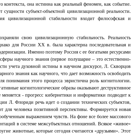
 контекста, она истинна как реальный феномен, как событие.
от сущности субъект-объектной цивилизационной реальности.
ия цивилизационной стабильности входит философская и
охраняли свою цивилизационную стабильность. Реальность
днако для России XX в. была характерна последовательная и
дернизации. Именно поэтому Россия с ее богатыми ресурсами
 сферы научного знания
(первое полушарие – это естественно-
сти учета духовной истины в научном дискурсе, Л. Скворцов
арного знания как научного, что дает возможность освободить
ля понимания этого процесса эвристична роль когнитологии.
гативные когнитологические образы оказывают деструктивное
е меняется - прогресс кибернетики и информатики подводит к
ции Л. Флориди речь идет о создании технических субъектов,
яют для человека позитивной перспективы. Формируется новая
нообученным выражением чувств. На фоне все более массового
иентаций в системе межсубъектных отношений. Всякое «живое»
ругие животные, которые сегодня считаются «друзьями». Этот