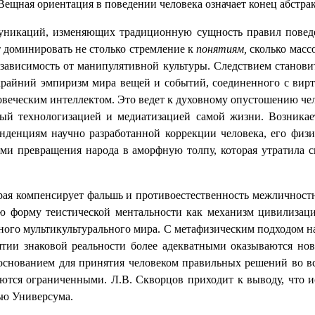
Вещная ориентация в поведении человека означает конец абстра
муникаций, изменяющих традиционную сущность правил поведе
т доминировать не столько стремление к
понятиям
,
сколько масс
зависимость от манипулятивной культуры. Следствием становит
 крайний эмпиризм мира вещей и событий, соединенного с вирт
веческим интеллектом. Это ведет к духовному опустошению чело
ый технологизацией и медиатизацией самой жизни. Возникае
нденциям научно разработанной коррекции человека, его физ
ями превращения народа в аморфную толпу, которая утратила 
орая компенсирует фальшь и противоестественность межлично
ую форму теистической ментальности как механизм цивилизаци
ного мультикультурального мира. C метафизическим подходом н
ятии знаковой реальности более адекватными оказываются н
 основанием для принятия человеком правильных решений во вс
тся ограниченными. Л.В. Скворцов приходит к выводу, что ис
ью Универсума.