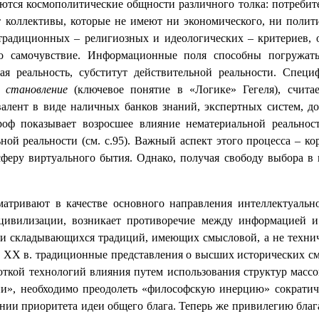
ся космополитические общности различного толка: потребите
оллективы, которые не имеют ни экономического, ни политич
традиционных – религиозных и идеологических – критериев,
о самочувствие. Информационные поля способны погружать
я реальность, субститут действительной реальности. Спец
о
становление
(ключевое понятие в «Логике» Гегеля), считае
алент в виде наличных банков знаний, экспертных систем, д
оф показывает возросшее влияние нематериальной реальност
ой реальности (см. с.95). Важный аспект этого процесса – к
феру виртуального бытия. Однако, получая свободу выбора в 
атривают в качестве основного направления интеллектуальн
цивилизации, возникает противоречие между информацией и
ки складывающихся традиций, имеющих смысловой, а не технич
). В ХХ в. традиционные представления о высших исторических 
работкой технологий влияния путем использования структур мас
ии», необходимо преодолеть «философскую инерцию» сократиче
нии приоритета идеи общего блага. Теперь же привилегию благ