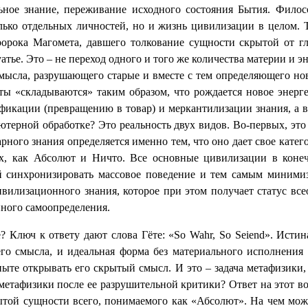
ьное знание, переживание исходного состояния Бытия. Фило
лько отдельных личностей, но и жизнь цивилизации в целом. Т
ророка Магомета, давшего толкование сущности скрытой от 
уатье. Это – не переход одного и того же количества материи и э
смысла, разрушающего старые и вместе с тем определяющего нов
ты «складываются» таким образом, что рождается новое энерг
фикации (превращению в товар) и меркантилизации знания, а в
ютерной обработке? Это реальность двух видов. Во-первых, это 
рного знания определяется именно тем, что оно дает свое кате
их, как Абсолют и Ничто. Все основные цивилизации в конеч
й синхронизировать массовое поведение и тем самым минимиз
вилизационного знания, которое при этом получает статус вс
нного самоопределения.
 Ключ к ответу дают слова Гёте: «So Wahr, So Seiend». Исти
го смысла, и идеальная форма без материального исполнения 
опыте открывать его скрытый смысл. И это – задача метафизики
метафизики после ее разрушительной критики? Ответ на этот во
крытой сущности всего, понимаемого как «Абсолют». На чем мо