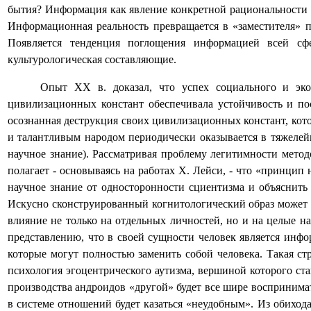
бытия? Информация как явление конкретной рациональности и
Информационная реальность превращается в «заместителя» п
Появляется тенденция поглощения информацией всей сф
культурологическая составляющие.
Опыт XX в. доказал, что успех социального и экон
цивилизационных констант обеспечивала устойчивость и пос
осознанная деструкция своих цивилизационных констант, ко
и талантливым народом периодически оказывается в тяжеле
научное знание). Рассматривая проблему легитимности мето
полагает - основываясь на работах Х. Лейси, - что «принцип
научное знание от односторонности сциентизма и объяснить
Искусно сконструированный когнитологический образ может 
влияние не только на отдельных личностей, но и на целые н
представлению, что в своей сущности человек является инфо
которые могут полностью заменить собой человека. Такая ст
психология эгоцентрического аутизма, вершиной которого ст
производства андроидов «другой» будет все шире воспринима
в системе отношений будет казаться «неудобным». Из обиход