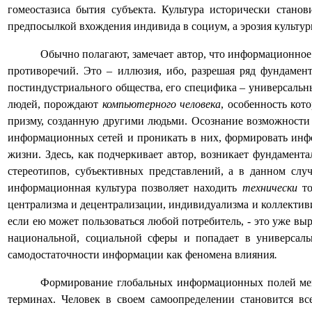
гомеостазиса бытия субъекта. Культура исторически стано
предпосылкой вхождения индивида в социум, а эрозия культу
Обычно полагают, замечает автор, что информационное
противоречий. Это – иллюзия, ибо, разрешая ряд фундамен
постиндустриального общества, его специфика – универсаль
людей, порождают
компьютерного человека
, особенность ко
призму, созданную другими людьми. Осознание возможност
информационных сетей
и проникать в них, формировать ин
жизни. Здесь, как подчеркивает автор, возникает фундамент
стереотипов, субъективных представлений, а в данном слу
информационная культура позволяет находить
технически
т
централизма и децентрализации, индивидуализма и коллективи
если ею может пользоваться любой потребитель, - это уже в
национальной, социальной сферы и попадает в
универсал
самодостаточности информации как феномена влияния
.
Формирование глобальных информационных полей мен
терминах. Человек в своем самоопределении становится вс