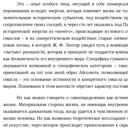
Это – опыт особого типа, несущий в себе универсал
переживания исходит энергия, которая изменяет жизнь не то
значительным историческим субъектом, под воздействием п
сопротивление своих соседей, и через сто лет оказались под П
исторической энергии из «ничего», происходящее из нового 
смыслов – в их синергетическом воздействии: старые элемен
новая логика, в которой Ж. Ф. Лиотар увидел путь к коммоди
«частью» реальности, которая в принципе не поддается компь
как бесконечность его внутреннего мира. Специфика гуманита
оказывается возможной в специфических категориях – так
ориентацией на тот или иной образ Абсолюта, позволяющи
смысла – это основание истинности и конкретного смысла ци
миром. Понимание в этом контексте обретает характер постоя
Но как можно говорить о самоопределении как истине?
жизни. Материальная сторона жизни, не имеющая внутренне
оказывается адекватным тогда, когда удается в чувственном 
жизни человека. Но как возможно теоретическое воссоздание 
об искусстве, через которое происходит прикосновение к с