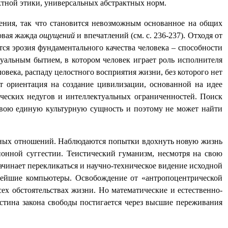
ктной этики, универсальных абстрактных норм.
ния, так что становится невозможным основанное на общих
овая жажда
ощущений
и впечатлений (см. с. 236-237). Отходя от
ся эрозия фундаментального качества человека – способности
уальным бытием, в котором человек играет роль исполнителя
века, распаду целостного восприятия жизни, без которого нет
т ориентация на создание цивилизации, основанной на идее
ических недугов и интеллектуальных ограниченностей. Поиск
свою единую культурную сущность и поэтому не может найти
стных отношений. Наблюдаются попытки вдохнуть новую жизнь
онной суггестии. Теистический гуманизм, несмотря на свою
ачинает перекликаться и научно-техническое видение исходной
овейшие компьютеры. Освобождение от «антропоцентрической
ех обстоятельствах жизни. Но математические и естественно-
тина закона свободы постигается через высшие переживания