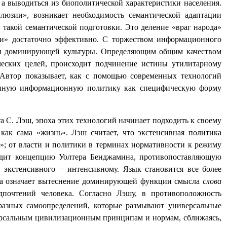
 а выводиться из биополитической характеристики населения.
люзии», возникает необходимость семантической адаптации
акой семантической подготовки. Это деление «враг народа»
тали» достаточно эффективно. С торжеством информационного
ии доминирующей культуры. Определяющим общим качеством
еских целей,
происходит подчинение истины утилитарному
. Автор показывает, как с помощью современных технологий
менную информационную политику как специфическую форму
 С. Лэш, эпоха этих технологий начинает подходить к своему
как сама «жизнь». Лэш считает, что экстенсивная политика
у»; от власти и политики в терминах нормативности к режиму
водит концепцию Уолтера Бенджамина, противопоставляющую
 экстенсивного − интенсивному. Язык становится все более
ека означает вытеснение доминирующей функции смысла
слова
дпочтений человека. Согласно Лэшу, в противоположность
бразных самоопределений, которые размывают универсальные
версальным цивилизационным принципам и нормам, сближаясь,