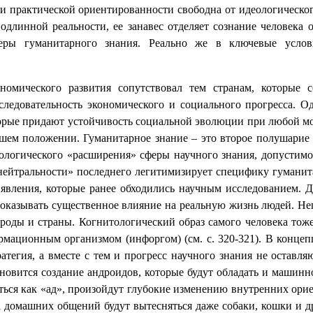
 практической ориентированности свободна от идеологического
одлинной реальности, ее занавес отделяет сознание человека 
еры гуманитарного знания. Реально же в ключевые услов
омического развития сопутствовал тем странам, которые с
ледовательность экономического и социального прогресса. О
торые придают устойчивость социальной эволюции при любой мо
йшем положении. Г
уманитарное знание – это второе полушарие
дологического «расширения» сферы научного знания, допустимо
 нейтральности» последнего легитимизирует специфику гуманит
 явления, которые ранее обходились научным исследованием. Д
оказывать существенное влияние на реальную жизнь людей. Не
ароды и страны. Когнитологический образ самого человека тож
рмационным организмом (инфоргом) (см. с. 320-321). В концеп
ратегия, а вместе с тем и прогресс научного знания не оставл
ановится создание андроидов, которые будут обладать и машин
ться как «ад», произойдут глубокие изменению внутренних ор
а домашних общений будут вытесняться даже собаки, кошки и д