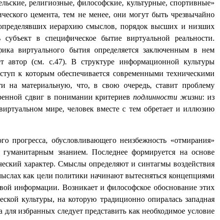
льские, религиозные, философские, культурные, спортивные»
еского цемента, тем не менее, они могут быть чрезвычайно
 определявших иерархию смыслов, порядок высших и низших
 субъект в специфическое бытие виртуальной реальности.
ифика виртуального бытия определяется заключенным в нем
т автор (см. с.47). В структуре информационной культуры
оступ к которым обеспечивается современными техническими
и на материальную, что, в свою очередь, ставит проблему
оренной сдвиг в понимании критериев
подлинности жизни
: из
виртуальном мире, человек вместе с тем обретает и иллюзию
ого прогресса, обусловливающего неизбежность «отмирания»
 гуманитарным знанием. Последнее формируется на основе
еский характер. Смыслы определяют и синтагмы воздействия
смыслах как цели политики начинают вытесняться концепциями
совой информации. Возникает и философское обоснование этих
ской культуры, на которую традиционно опиралась западная
а для избранных следует представить как необходимое условие