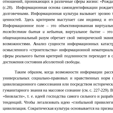
отношений, проникающих в различные сферы жизни: «Рождают
(с.28).
Информационная основа самоидентификации рождает к
долговечными. Информационная культура вызывает эрозию 
ценностей. Здесь критерием выступает сам индивид и ег
Информационное поле – это объективированная виртуальна
тождеством бытия и небытия
, виртуальное бытие – эт
общенациональный разум обретает свой эмпирический эквив
возможностями.
А
нализ сущности информационных катастр
осмысленного «строительства» информационной нематериальн
сферы реального бытия критерий подлинности переходит в с
достижения состояния абсолютной свободы.
Таким образом, когда возможности информации рассм
универсальных социально-правовых и нравственных норм 
цивилизационного самосознания или посредством историчес
гуманитарного знания на массовое сознание (см. с. 227-229
«биовласти», т. е. идеей господства самого сильного и раз
тенденций. Чтобы легализовать идею «глобальной привилег
цивилизация. Сократическая культура основывается на призна