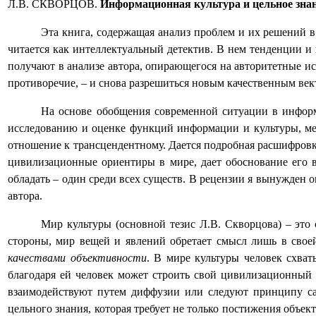
Л.В. СКВОРЦОВ.
Информационная культура и цельное знан
Эта книга, содержащая анализ проблем и их решений в
читается как интеллектуальный детектив. В нем тенденции и
получают в анализе автора, опирающегося на авторитетные ис
противоречие, – и снова разрешиться новым качественным век
На основе обобщения современной ситуации в информ
исследованию и оценке функций информации и культуры, мес
отношение к трансцендентному. Дается подробная расшифровка
цивилизационные ориентиры в мире, дает обоснование его в
обладать – один среди всех существ. В рецензии я вынужден 
автора.
Мир культуры (основной тезис Л.В. Скворцова) – это
стороны, мир вещей и явлений обретает смысл лишь в своей
качествами объективности
. В мире культуры человек схват
благодаря ей человек может строить свой цивилизационный 
взаимодействуют путем диффузии или следуют принципу са
цельного знания, которая требует не только постижения объе