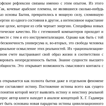
софские рефлексии связаны именно с этим опытом. Из этого
ак, кочевые арабские племена, не являвшиеся сколько-нибудь
глаз основы Бытия, превратились в мощную силу, сломившую
нергии из одного состояния в другое, а интенсивное нарастание
ое целое, которое из себя черпает энергию. Специфика новых
етическое качество. Но с гегемонией компьютеров приходит и
месте с тем и его инструментализации. Однако как быть с той
бесконечность универсума и, во-вторых, это свобода человека
гориальное осмысление этих реальностей. Их «рационализация»
ном счете выстраивают свой образ жизни в соответствии с
ировать неопределенность бытия. Знание сущности высшего
еобщности. Это открывает возможность смыслового контакта с
на открывается как полнота бытия даже в отдельном феномене
не составляют истину. Постижение истины всего как сущего
, понятия которой могут выявлять истину и неистину реальной
прос автор книги находит в анализе концепций Х. Г. Гадамера
жет быть основана новая парадигма истины цивилизационного