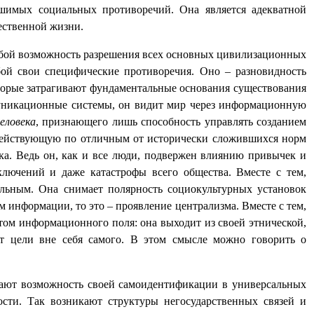
решимых социальных противоречий. Она является адекватной
ественной жизни.
собой возможность разрешения всех основных цивилизационных
бой свои специфические противоречия. Оно – разновидность
торые затрагивают фундаментальные основания существования
муникационные системы, он видит мир через информационную
еловека
, признающего лишь способность управлять созданием
действующую по отличным от исторически сложившихся норм
ека. Ведь он, как и все люди, подвержен влиянию привычек и
ключений и даже катастрофы всего общества. Вместе с тем,
альным. Она снимает полярность социокультурных установок
 информации, то это – проявление централизма. Вместе с тем,
нтом
информационного поля
: она выходит из своей этнической,
т цели вне себя самого. В этом смысле можно говорить о
ают возможность своей самоидентификации в универсальных
ости. Так возникают структуры негосударственных связей и