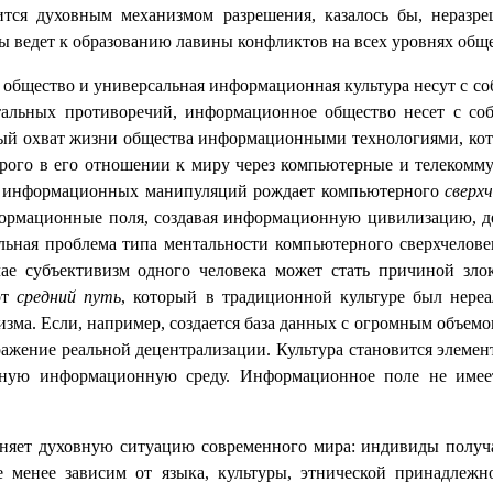
вится духовным механизмом разрешения, казалось бы, нераз
ры ведет к образованию лавины конфликтов на всех уровнях общ
 общество и универсальная информационная культура несут с 
тальных противоречий, информационное общество несет с со
ный охват жизни общества информационными технологиями, ко
торого в его отношении к миру через компьютерные и телеком
и информационных манипуляций рождает компьютерного
сверхч
формационные поля, создавая информационную цивилизацию, 
альная проблема типа ментальности компьютерного сверхчелов
чае субъективизм одного человека может стать причиной зло
от
средний путь
, который в традиционной культуре был нере
зма. Если, например, создается база данных с огромным объемом
ыражение реальной децентрализации. Культура становится элеме
ьную информационную среду
. Информационное поле не имее
яет духовную ситуацию современного мира: индивиды получ
е менее зависим от языка, культуры, этнической принадлежн