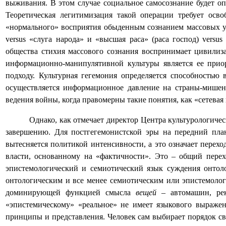
выживания. В этом случае социальное самосознание будет оп
Теоретическая легитимизация такой операции требует осв
«нормального» восприятия обыденным сознанием массовых у
versus «слуга народа» и «высшая раса» (paса господ) vers
общества стихия массового сознания воспринимает цивил
информационно-манипулятивной культуры является ее при
подходу. Культурная гегемония определяется способностью
осуществляется информационное давление на страны-мише
ведения войны, когда правомерны такие понятия, как «сетевая
Однако, как отмечает директор Центра культурологиче
завершению. Для постгегемонистской эры на передний план
вытесняется политикой интенсивности, а это означает перех
власти, основанному на «фактичности». Это – общий пере
эпистемологический и семиотический язык суждения онтоло
онтологическим и все менее семиотическим или эпистемоло
доминирующей функцией смысла
вещей
– автомашин, ре
«эпистемическому» «реальное» не имеет языкового выражен
принципы и представления. Человек сам выбирает порядок с