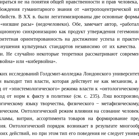
ираться не на понятия общей нравственности и прав человека,
обождения гуманитарного знания от «антропоцентрической ил
бийств. В XX в. были легитимизированы две основные формы т
us «низшие расы» (недочеловеки). Обе, замечает автор, «рабо
изационную синхронизацию как продукт утверждения гегемон
оритетная
ориентированность на достижение успеха и
практич
 внушения культурных стандартов независимо от их качества
ни. Не случайно некоторые теоретики рассматривают совре
 война» или «кибервойна».
ских исследований Голдсмит-колледжа Лондонского университета
 выходит тип власти, которая действует не как механизм, а 
од от «эпистемологического» режима власти к «онтологическом
ход от норм к факту в политике (см. с. 235). Лэш воспроиз
гическому языку творчества, физического − метафизическому,
гическим. Онтологический режим влияния на сознание челов
кламы, витрин, ассортимента товаров на формирование пре
ия. Онтологический порядок возникает в результате многоо
воих действий, но при этом тип его поведения не следует уни