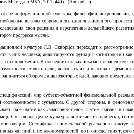
ие.
М.: изд-во МБА, 2011, 440 с. (
Humanitas
).
 сфере информационной культуры, философии, антропологии, ко
 глобальные вызовы современного цивилизационного процесса на
следования, свои решения и перспективы дальнейшего развития,
тором прогресса мысли.
ационной культуре Л.В. Скворцов переходит к рассмотрению 
та в них человека; анализируются функция когнитологии как н
 этих положений. В последних главах показана терапевтически
озможности ставить цели, достигать их и выживать, демонстр
ограничиться обзором лишь некоторых идей, дающих представлен
 специфический мир субъект-объектной феноменальной реально
 соотнесенности с субъектом. С другой стороны, в феномена
ывает свое бытие как смысловое целое, с этим связана и сим
мир. Смысловое целое культуры возникает исторически, соот
моизоляции. Специфика феноменальной реальности диктует 
ктивных явлений и их закономерностей, но и определения такого