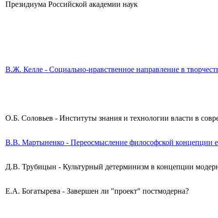
Президиума Российской академии наук
В.Ж. Келле - Социально-нравственное направление в творчест
О.Б. Соловьев - Институты знания и технологии власти в сов
В.В. Мартыненко - Переосмысление философской концепции е
Д.В. Трубицын - Культурный детерминизм в концепции модер
Е.А. Богатырева - Завершен ли "проект" постмодерна?