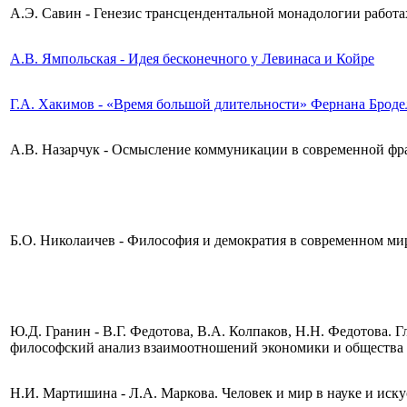
А.Э. Савин - Генезис трансцендентальной монадологии работах
А.В. Ямпольская - Идея бесконечного у Левинаса и Койре
Г.А. Хакимов - «Время большой длительности» Фернана Брод
А.В. Назарчук - Осмысление коммуникации в современной ф
Б.О. Николаичев - Философия и демократия в современном ми
Ю.Д. Гранин - В.Г. Федотова, В.А. Колпаков, Н.Н. Федотова.
философский анализ взаимоотношений экономики и общества
Н.И. Мартишина - Л.А. Маркова. Человек и мир в науке и иску