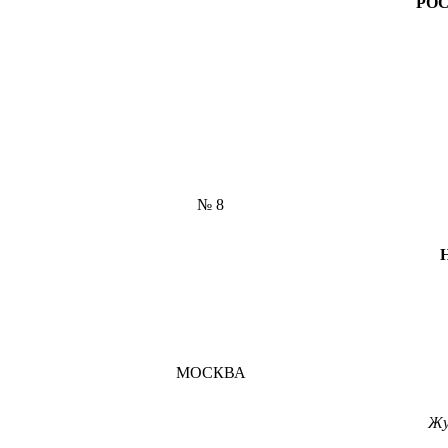
РО
№ 8
Н
МОСКВА
Жу