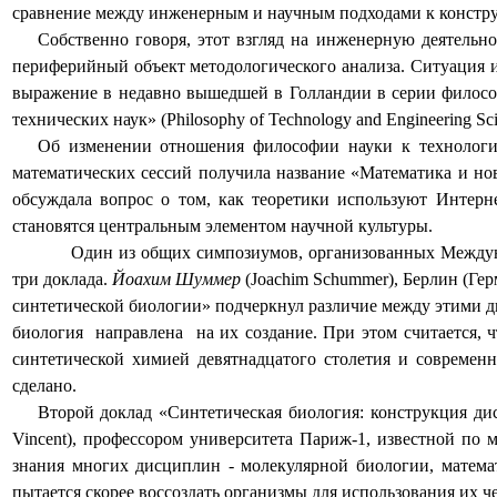
сравнение между инженерным и научным подходами к конструи
Собственно говоря, этот взгляд на инженерную деятельн
периферийный объект методологического анализа. Ситуация и
выражение в недавно вышедшей в Голландии в серии филос
технических наук» (
Philosophy
of
Technology
and
Engineering
Sc
Об изменении отношения философии науки к технологи
математических сессий получила название «Математика и но
обсуждала вопрос о том, как теоретики используют Интер
становятся центральным элементом научной культуры.
Один из общих симпозиумов, организованных Межд
три доклада.
Йоахим Шуммер
(
Joachim
Schummer
), Берлин (Г
синтетической биологии» подчеркнул различие между этими ди
биология
направлена
на их создание. При этом считается, 
синтетической химией девятнадцатого столетия и современ
сделано.
Второй доклад «Синтетическая биология: конструкция д
Vincent
), профессором университета Париж-1, известной по
знания многих дисциплин - молекулярной биологии, матема
пытается скорее воссоздать организмы для использования их ч