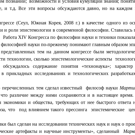
ом познании;
возможности и условия кумуляции знания; понятие
е, и т.д. Все эти вопросы обсуждаются давно, но на каждом
грессе (Сеул, Южная Корея, 2008 г.) в качестве одного из 
уки и роли эпистемологии в современной философии. Ставилас
.
Работа ХIV Конгресса по философии науки и техники показала
од философией науки по-прежнему понимают главным образом эп
 представленных тем на данном конгрессе были методологич
сти технологии, сколько эпистемологические аспекты
технолог
 обсуждалось содержание понятия «технонаука»; характер
ь в прикладных исследованиях и технологических разработк
 перечисленных тем сделал известный
философ науки
Марти
что различие между ними сохраняются и в настоящее время. 
ы экономики и общества, требующих от нее быстрого ответа 
за, что
под влиянием такого прессинга
эпистемические
це
ки был сделан на исследовании технических наук и наук о про
ческие артефакты и научные инструменты», сделанный
Марк