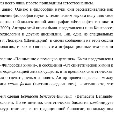
ся всего лишь просто прикладным естествознанием.
е давно. Однако в философии науки они рассматривались как
ношения философов науки к техническим наукам получило свое
ентальной коллективной монографии «Философия техники и
, 2009). Авторы этой книги были
представлены и на Конгрессе.
технологии и других дисциплин. Так,
одна из специальных
та г. Люцерна (Швейцария)
в своем сообщении на этой сессии
нологию, и как в связи с этим информационные технологии
азвание «Понимание с помощью делания». Были представлены
 «Философия химии», в сообщении «От синтетической химии к
я модификацией живых существ, в то время как синтетическая
ожно сделать, нельзя и понять. Автор провел параллель между
ципа
verum
factum
(«истинное-сделанное»)
– истинно то, что
 был сделан
Бернадет Бенсауде-Винцент
(
Bernadette
Bensaude
-
ологии. По ее мнению, синтетическая биология комбинирует
тура отличает ее от традиционной биологии, поскольку она