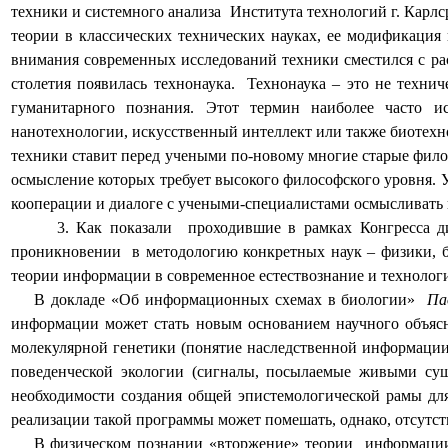
техники и системного анализа
Института технологий г. Карлс
теории в классических технических науках, ее модификация
внимания современных исследований техники сместился с рас
столетия появилась технонаука.
Технонаука – это не технич
гуманитарного познания. Этот термин наиболее часто и
нанотехнологии, искусственный интеллект или также биотех
техники ставит перед учеными по-новому многие старые фило
осмысление которых требует высокого философского уровня. 
кооперации и диалоге с учеными-специалистами осмысливать
3. Как показали
проходившие в рамках Конгресса д
проникновении
в методологию конкретных наук – физики, 
теории информации в современное естествознание и технолог
В докладе «Об информационных схемах в биологии»
Па
информации может стать новым основанием научного объясн
молекулярной генетики (понятие наследственной информации
поведенческой экологии (сигналы, посылаемые живыми сущ
необходимости создания общей эпистемологической рамы дл
реализации такой программы может помешать, однако, отсутст
В физическом познании «вторжение» теории
информации