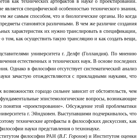
етов как технических артефактов в науке о проектировании.
не является специфической особенностью технического знания,
тем же самым способом, что и биологические органы. Но когда
предметы становятся различными. В чем же различие создания
льных характеристик их нужно транслировать в спецификации,
о том, как осуществить такую трансляцию и как создать вещи,
едставителями
университета г. Делфт (Голландия). По мнению
личения естественных и технических наук. В основе последних
ния. Однако в философии отсутствует систематический анализ
науки зачастую отождествляются с прикладными науками, что
возможностях гораздо сильнее зависит от обстоятельств, чем
ь фундаментальные эпистемологические вопросы, возникающие
го понятия «проектирование». О
бсуждение этой проблематики
ниверситета г. Эйндховен. Выступавшими подчеркивалось, что
этому технические артефакты в философских дискуссиях, как
 философии науки представления о технонауке.
ститутом философии РАН (
В.Г. Горохов
) и Институтом оценки