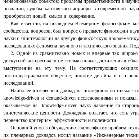
ненаблюдаемых объектов; проблемы преемственности в научн
познании; судьбы кантовского априори в современной наук
приобретают новый
смысл и
содержание.
Как известно, на последнем Всемирном философском кон
сообщества, вопросов, был вопрос о предмете философии на
науки с эпистемологии на другую философскую проблематику
исследованиях феномена научного и технического знания. П
2. Одной из сравнительно новых и впервые так широко
дискуссий интересовали не столько новые достижения в обла
выступлений на эту тему. На соответствующих секциях
постиндустриальном обществе; понятие дизайна и его рол
исследований.
Наиболее интересный доклад на последнюю из только что
knowledge
-
driven
и
demand
-
driven
исследованиями и показал, 
оказываемое на
knowledge
-
driven
науку давление со сторон
эпистемические ценности. Докладчик полагает, что есть угро
первенство критериям
эффективности и полезности.
Основной упор в обсуждениях философских проблем техни
их пленарных докладов носил название «Инженерные техни