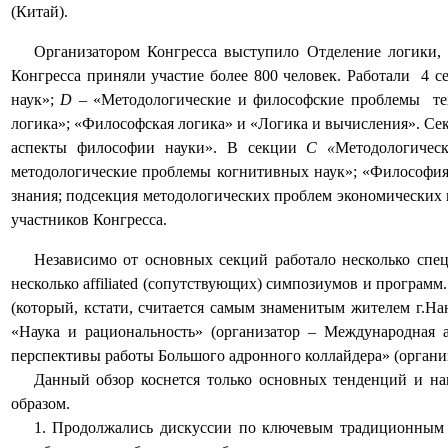
(Китай).
Организатором Конгресса выступило Отделение логики,
Конгресса приняли участие более 800 человек. Работали
4 с
наук»;
D
– «Методологические и философские проблемы
т
логика»; «Философская логика» и «Логика и вычисления». С
аспекты философии науки». В секции
С «
Методологичес
методологические проблемы когнитивных наук»; «Философия
знания; подсекция методологических проблем экономических 
участников Конгресса.
Независимо от основных секций работало несколько сп
несколько
affiliated
(сопутствующих) симпозиумов и программ. 
(который, кстати, считается самым знаменитым жителем г.Н
«Наука и рациональность» (организатор – Международная 
перспективы работы Большого адронного коллайдера» (орган
Данный обзор коснется только основных тенденций и н
образом.
1. Продолжались дискуссии по ключевым традиционным