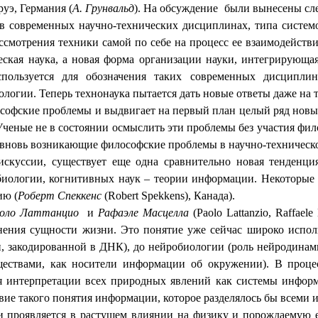
руэ, Германия (
А. Грунвальд
). На обсуждение
были вынесены сл
 в современных научно-технических дисциплинах, типа системо
смотрения техники самой по себе на процесс ее взаимодействи
еская наука, а новая форма организации науки, интегрирующая
спользуется для обозначения таких современных дисципл
нологии
.
Теперь технонаука пытается дать новые ответы даже на
софские проблемы и выдвигает на первый план целый ряд новых
Ученые не в состоянии осмыслить эти проблемы без участия фил
 вновь возникающие философские проблемы в научно-техническо
искуссии, существует еще одна сравнительно новая тенденци
биологии, когнитивных наук
–
теории информации. Некоторые 
ию (
Роберт Спеккенс
(
Robert
Spekkens
), Канада).
оло Латтанцио
и
Рафаэле Масцелла
(
Paolo
Lattanzio
,
Raffaele
ения сущности жизни. Это понятие уже сейчас широко исполь
, закодированной в ДНК), до нейробиологии (роль нейродинами
ествами, как носители информации об окружении). В проце
я интерпретации всех природных явлений как системы информ
вие такого понятия информации, которое разделялось бы всеми 
 проявляется в растущем влиянии на физику и порождаемую 