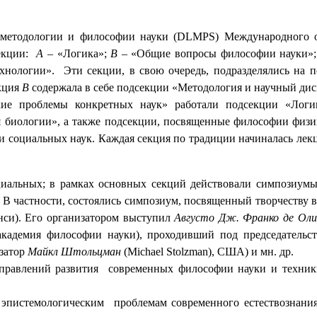
 методологии и философии науки (
DLMPS
) Международного 
екции:
А
– «Логика»;
В
– «Общие вопросы философии науки»
ехнологии».
Эти секции, в свою очередь, подразделялись на 
екция
В
содержала в себе подсекции «Методология и научный дис
кие проблемы конкретных наук» работали подсекции «Логи
 биологии», а также подсекции, посвященные философии физи
и социальных наук. Каждая секция по традиции начиналась лек
ециальных; в рамках основных секций действовали симпозиум
В частности, состоялись симпозиум, посвященный творчеству 
анси). Его организатором выступил
Августо Дж. Франко де Оли
академия философии науки), проходивший под председатель
изатор
Майкл Штольцман
(
Michael
Stolzman
), США) и мн. др.
аправлений развития
современных философии науки и техник
 эпистемологическим
проблемам современного естествознани