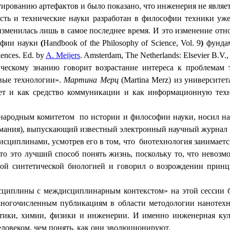
рованию артефактов и было показано, что инженерия не являет
ость и технические науки разработан в философии техники уж
зменилась лишь в самое последнее время. И это изменение от
офии науки
(
Handbook
of
the
Philosophy
of
Science
,
Vol
. 9
)
фундам
iences
.
Ed
.
by
A
.
Meijers
.
Amsterdam
,
The
Netherlands
:
Elsevier
B
.
V
.
ческому знанию говорит возрастание интереса к проблемам 
вые технологии».
Мартина Мерц
(
Martina
Merz
) из университе
нет и как средство коммуникации и как информационную тех
ународным комитетом
по истории и философии науки, носил н
ермания), выпускающий известный электронный научный журнал
сциплинами, усмотрев его в том, что
биотехнология занимаетс
что это лучший способ понять жизнь, поскольку то, что невозм
ной синтетической биологией и говорил о возрождении
прин
исциплины с междисциплинарным контекстом» на этой сессии
 многочисленным публикациям в области методологии нанотехн
тики, химии, физики и инженерии. И именно инженерная куль
еловеком, чем понять, как они эволюционируют.