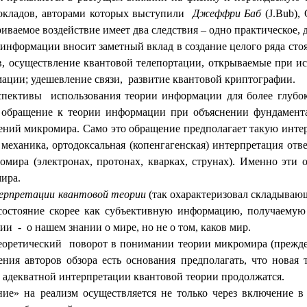
докладов, авторами которых выступили
Джеффри Баб
(
J
.
Bub
),
иваемое воздействие имеет два следствия – одно практическое, д
 информации вносит заметный вклад в создание целого ряда стоя
в, осуществление квантовой телепортации, открываемые при 
ации; удешевление связи,
развитие квантовой криптографии.
рспективы
использования теории информации для более глубо
то обращение к теории информации при объяснении фундамент
влений микромира. Само это обращение предполагает такую инт
механика, ортодоксальная (копенгагенская) интерпретация отве
омира (электронах, протонах, кварках, струнах). Именно эти
ира.
ерпретации квантовой теории
(так охарактеризовал складываю
 состояние скорее как субъективную информацию, получаемую
ции
-
о нашем знании о мире, но не о том, каков мир.
еоретический
поворот в понимании теории микромира (прежде в
рения авторов обзора есть основания предполагать, что новая
и адекватной интерпретации квантовой теории продолжатся.
ние» на реализм осуществляется не только через включение 