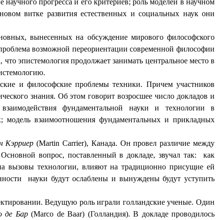
 научного прогресса и его критериев; роль моделей в научном
 новом витке развития естественных и социальных наук они
основных, вынесенных на обсуждение мирового философского
ь проблема возможной переориентации современной философии
, что эпистемология продолжает занимать центральное место в
истемологию.
еские и философские проблемы техники. Причем участников
ического знания. Об этом говорит возросшее число докладов и
 взаимодействия фундаментальной науки и технологии в
ах; модель взаимоотношения фундаментальных и прикладных
н Кэрриер
(
Martin
Carrier
), Канада. Он провел различие между
Основной вопрос, поставленный в докладе, звучал так:
как
на вызовы технологии, влияют на традиционно присущие ей
нности
науки будут ослаблены и вынуждены будут уступить
ектировании. Ведущую роль играли голландские ученые. Один
о де Бар
(
Marco de Baar
) (Голландия). В докладе проводилось