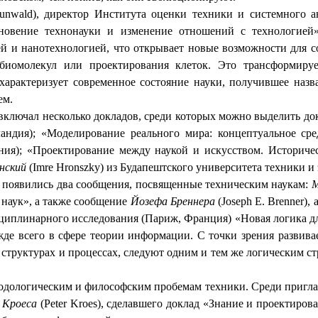
unwald
), директор Института оценки техники и системного а
овение технонауки и изменение отношений с технологией».
 и нанотехнологией, что открывает новые возможности для с
омолекул или проектирования клеток. Это трансформирует
 характеризует современное состояние науки, получившее назв
ем.
ключал несколько докладов, среди которых можно выделить до
ландия); «Моделирование реального мира: концептуальное сре
ния); «Проектирование между наукой и искусством. Историчес
онский
(
Imre Hronszky
) из Будапештского университета техники и
 появились два сообщения, посвященные техническим наукам:
М
наук», а также сообщение
Йозефа Бреннера
(
Joseph
E
.
Brenner
),
циплинарного исследования (Париж, Франция) «Новая логика дл
жде всего в сфере теории информации
. С точки зрения развив
 структурах и процессах, следуют одним и тем же логическим 
одологическим и философским пробемам техники. Среди приглаш
 Кроеса
(
Peter
Kroes
), сделавшего доклад «Знание и проектиров