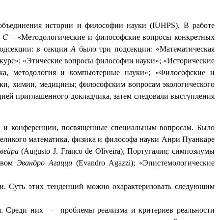
объединения истории и философии науки (
IUHPS
). В работе
;
С
– «Методологические и философские вопросы конкретных
подсекции: в секции
А
было три подсекции: «Математическая
курс»; «Этические вопросы философии науки»; «Исторические
ка, методология и компьютерные науки»; «Философские и
ки, химии, медицины; философским вопросам экологического
цией приглашенного докладчика, затем следовали выступления
ы и конференции, посвященные специальным вопросам. Было
великого математика, физика и философа науки Анри Пуанкаре
вейра
(
Augusto
J
.
Franco
de
Oliveira
), Португалия; симпозиумы
ством
Эвандро Агацци
(
Evandro
Agazzi
); «Эпистемологические
и. Суть этих тенденций можно охарактеризовать следующим
я. Среди них
–
проблемы реализма и критериев реальности