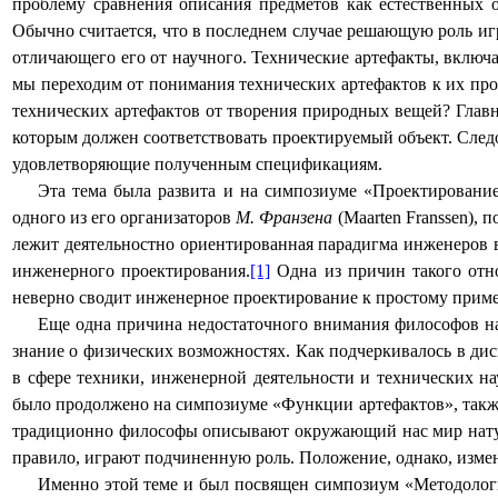
проблему сравнения описания предметов как естественных о
Обычно считается, что в последнем случае решающую роль игр
отличающего его от научного. Технические артефакты, включа
мы переходим от понимания технических артефактов к их про
технических артефактов от творения природных вещей? Глав
которым должен соответствовать проектируемый объект. Следо
удовлетворяющие полученным спецификациям.
Э
та тема была развита и на симпозиуме «Проектировани
одного из его организаторов
М. Франзена
(
Maarten
Franssen
), 
лежит деятельностно ориентированная парадигма инженеров в
инженерного проектирования.
[1]
Одна из причин такого отно
неверно сводит инженерное проектирование к простому прим
Еще одна причина недостаточного внимания философов нау
знание о физических возможностях. Как подчеркивалось в д
в сфере техники, инженерной деятельности и технических на
было продолжено на симпозиуме «Функции артефактов», также
традиционно философы описывают окружающий нас мир натура
правило, играют подчиненную роль. Положение, однако, измен
Именно этой теме и был посвящен симпозиум «Методолог