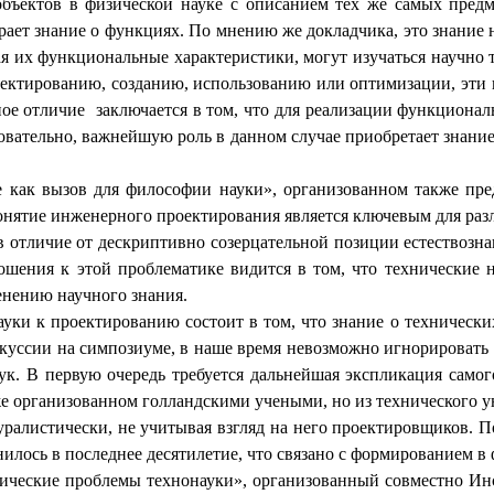
бъектов в физической науке с описанием тех же самых предм
ает знание о функциях. По мнению же докладчика, это знание 
я их функциональные характеристики, могут изучаться научно 
ектированию, созданию, использованию или оптимизации, эти 
ное отличие
заключается в том, что для реализации функциона
вательно, важнейшую роль в данном случае приобретает знание 
е как вызов для философии науки», организованном также пр
понятие инженерного проектирования является ключевым для раз
 отличие от дескриптивно созерцательной позиции естествозна
шения к этой проблематике видится в том, что технические 
енению научного знания.
ки к проектированию состоит в том, что знание о технических 
искуссии на симпозиуме, в наше время невозможно игнорироват
ук. В первую очередь требуется дальнейшая экспликация само
 организованном голландскими учеными, но из технического у
листически, не учитывая взгляд на него проектировщиков. По
илось в последнее десятилетие, что связано с формированием в
ические проблемы технонауки», организованный совместно Ин