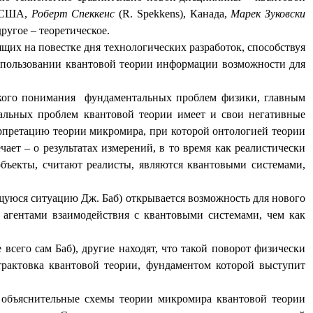
 США,
Роберт Спеккенс
(
R
.
Spekkens
), Канада,
Марек Зуковски
ругое – теоретическое.
щих на повестке дня технологических разработок, способствуя
использовании квантовой теории информации возможности для
кого понимания
фундаментальных проблем физики, главным
альных проблем квантовой теории имеет и свои негативные
ерпретацию теории микромира, при которой онтологией теории
чает – о результатах измерений, в то время как реалистически
 объекты, считают реалисты, являются квантовыми системами,
щуюся ситуацию Дж. Баб) открывается возможность для нового
 агентами взаимодействия с квантовыми системами, чем как
сего сам Баб), другие находят, что такой поворот физически
 трактовка квантовой теории, фундаментом которой выступит
в объяснительные схемы теории микромира квантовой теории