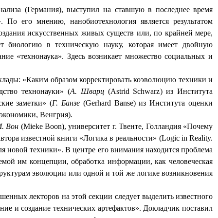
нализа (Германия), выступил на ставшую в последнее время
 По его мнению, нанобиотехнология является результатом
оздания искусственных живых существ или, по крайней мере,
 биологию в техническую науку, которая имеет двойную
ание «технонаука». Здесь возникает множество социальных и
клады: «Каким образом корректировать коэволюцию техники и
дство технонауки» (
А. Шварц
(
Astrid Schwarz
) из Института
кие заметки» (
Г. Банзе
(
Gerhard
Banse
) из Института оценки
 экономики, Венгрия).
. Вон
(
Mieke
Boon
), университет г. Твенте, Голландия «Почему
 автора известной книги «Логика в реальности» (
Logic in Reality.
я новой техники». В центре его внимания находится проблема
аемой им концепции, обработка информации, как человеческая
структурам эволюции или одной и той же логике возникновения
енных лекторов на этой секции следует выделить известного
ание и создание технических артефактов». Докладчик поставил