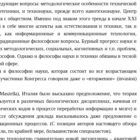
едующие вопросы: методологические особенности технической
техники, и технонауки, прежде всего нанотехнонауке. Ц
ентр
я с обществом.
Именно под знаком этого тренда в начале ХХI
 в себе многие аспекты как естествознания и техники, так и
ин, как информационные и коммуникационные технологии,
 традиционные философские вопросы. Бурный прогресс науки и
 методологических, социальных, когнитивных и т.п. проблем,
ософов. Однако и философы науки и техники обязаны в тесной
й сфере.
я в философии науки, которая состоит во все возрастающем
участники Конгресса говорили даже о «вторжении» (
invasion
)
Maszella
), Италия было высказано предположение, что теория
зуется в различных биологических дисциплинах, начиная от
ческих кодов в процессе переработки информации в мозге) и
ссе обсуждения доклада высказывалось даже предложение о
ационных процессов. (С позиции авторов настоящего обзора
или, по крайней мере, большинством специалистов).
ею технологию сравнительно новой дисциплины – квантовой