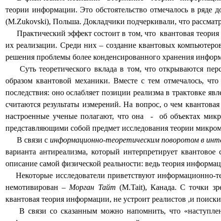
теории информации. Это обстоятельство отмечалось в ряде 
(
M
.
Zukovski
), Польша. Докладчики подчеркивали, что рассматр
Практический эффект состоит в том, что
квантовая теория
их реализации. Среди них – создание квантовых компьютеро
решения проблемы более конденсированного хранения информ
Суть теоретического вклада в том, что открываются пе
образом квантовой механики. Вместе с тем отмечалось, ч
последствия: оно ослабляет позиции реализма в трактовке я
считаются результаты измерений. На вопрос, о чем квантовая 
настроенные ученые полагают, что она
-
об объектах микр
представляющими собой предмет исследования теории микром
В связи с
информационно-теоретическим поворотом в инт
варианта антиреализма, который интерпретирует квантовое
описание самой физической реальности: ведь теория информа
Некоторые исследователи приветствуют информационно-т
немотивирован –
Морган Тайт
(
M
.
Tait
), Канада. С точки з
квантовая теория информации, не устроит реалистов ,и поиск
В связи со сказанным можно напомнить, что «наступле