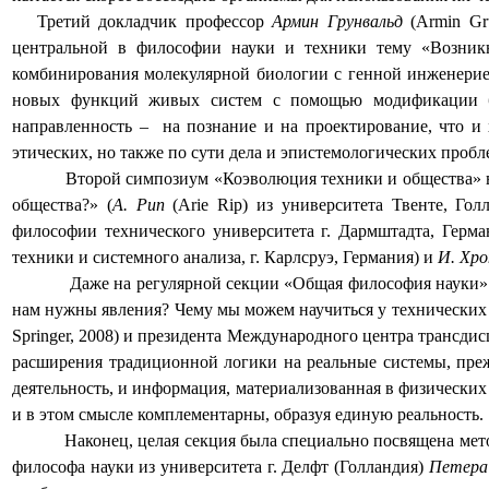
Третий докладчик профессор
Армин Грунвальд
(
Armin Gr
центральной в философии науки и техники тему «Возникн
комбинирования молекулярной биологии с генной инженерией
новых функций живых систем с помощью модификации би
направленность –
на познание и на проектирование, что и
этических, но также по сути дела и эпистемологических пробл
Второй симпозиум «Коэволюция техники и общества» в
общества?» (
А. Рип
(
Arie Rip
) из университета Твенте, Гол
философии технического университета г. Дармштадта, Герма
техники и системного анализа, г. Карлсруэ, Германия) и
И. Хр
Даже на регулярной секции «Общая философия науки»
нам нужны явления? Чему мы можем научиться у технических 
Springer, 2008
) и президента Международного центра трансдис
расширения традиционной логики на реальные системы, пре
деятельность, и информация, материализованная в физических
и в этом смысле комплементарны, образуя единую реальность.
Наконец, целая секция была
c
пециально посвящена мет
философа науки из университета г. Делфт (Голландия)
Петера