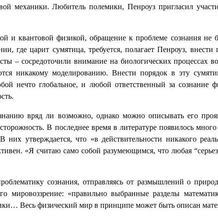
овой механики. Любитель полемики, Пенроуз пригласил участи
ой и квантовой физикой, обращение к проблеме сознания не 
ии, где царит сумятица, требуется, полагает Пенроуз, внест
сты – сосредоточили внимание на биологических процессах воз
даются никакому моделированию. Внести порядок в эту сум
 собой нечто глобальное, и любой ответственный за сознание
сть.
ознанию вряд ли возможно, однако можно описывать его прояв
 осторожность. В последнее время в литературе появилось мно
 В них утверждается, что «в действительности никакого реаль
ивен. «Я считаю само собой разумеющимся, что любая “серьез
проблематику сознания, отправляясь от размышлений о приро
го мировоззрение: «правильно выбранные разделы математик
тики… Весь физический мир в принципе может быть описан матем