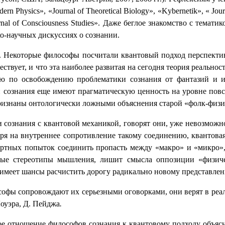
odern Physics», «Journal of Theoretical Biology», «Kybernetik», « Jou
rnal
of
Consciousness
Studies
».
Даже беглое знакомство с тематик
о-научных дискуссиях о сознании.
. Некоторые философы посчитали квантовый подход перспективн
ствует, и что эта наиболее развитая на сегодня теория реально
ю по освобождению проблематики сознания от фантазий и и
и сознания еще имеют прагматическую ценность на уровне повс
ризнаны онтологически ложными объяснения старой «фолк-физик
ознания с квантовой механикой, говорят они, уже невозможно 
ря на внутреннее сопротивление такому соединению, квантовая
артных попыток соединить пропасть между «макро» и «микро»
ые стереотипы мышления, лишит смысла оппозиции «физическ
 имеет шансы расчистить дорогу радикально новому представлен
офы сопровождают их серьезными оговорками, они верят в реал
Лоуэра, Д. Пейджа
.
е отношение философов сознания к квантовому подходу объясн