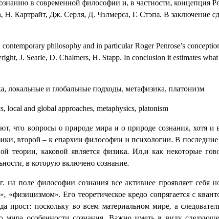
сознанию в современной философии и, в частности, концепция Р
 Н. Картрайт, Дж. Серля, Д. Чэлмерса, Г. Стэпа
.
В заключение сд
contemporary philosophy and in particular Roger Penrose’s conception. I
ght, J. Searle, D. Chalmers, H. Stapp. In conclusion it estimates what
а, локальные и глобальные подходы, метафизика, платонизм
local and global approaches, metaphysics, platonism
гают, что вопросы о природе мира и о природе сознания, хотя 
ики, второй – к епархии философии и психологии. В последние 
ой теории, каковой является физика. Ил,и как некоторые гово
ьности, в которую включено сознание.
 гг. на поле философии сознания все активнее проявляет себя
»,
«физицизмом». Его теоретическое кредо сопрягается с кванто
да прост: поскольку во всем материальном мире, а следовател
го мира особенности сознания. Важно иметь в виду следующ