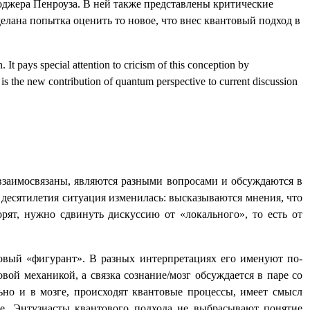
оджера Пенроуза. В ней также представлены критические
елана попытка оценить то новое, что внес квантовый подход в
t pays special attention to cricism of this conception by
 is the new contribution of quantum perspective to current discussion
и взаимосвязаны, являются разными вопросами и обсуждаются в
десятилетия ситуация изменилась: высказываются мнения, что
рят, нужно сдвинуть дискуссию от «локального», то есть от
 новый «фигурант». В разных интерпретациях его именуют по-
вой механикой, а связка сознание/мозг обсуждается в паре со
ьно и в мозге, происходят квантовые процессы, имеет смысл
ее. Энтузиасты квантового подхода не выбрасывают понятие