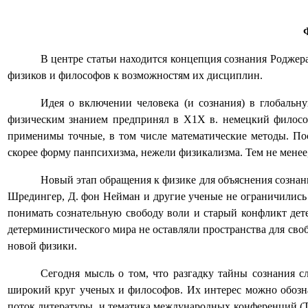
В центре статьи находится концепция сознания Родже
физиков и философов к возможностям их дисциплин.
Идея о включении человека (и сознания) в глобаль
физическим знанием предпринял в Х1Х в. немецкий филос
применимы точные, в том числе математические методы. Поск
скорее форму панпсихизма, нежели физикализма. Тем не менее,
Новый этап обращения к физике для объяснения сознани
Шредингер, Д. фон Нейман и другие ученые не ограничились 
понимать сознательную свободу воли и старый конфликт дет
детерминистического мира не оставляли пространства для св
новой физики.
Сегодня мысль о том, что разгадку тайны сознания с
широкий круг ученых и философов. Их интерес можно обозна
поток литературы, и тематика международных конференций (Ту