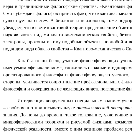
веры в традиционные философские средства. «Квантовый физ
Смит убеждает философов принять факт, что квантовая механик
существует на свете». А биологов и психологов, тоже подо
убеждает, что в свете квантовой теории представление об ав
наук являются видами квантово-механических свойств, безотн
электроны, протоны и тому подобные объекты, но любой и в
подвидом вида общего свойства – Квантово-механического Свой
Как бы то ни было, участие философствующих учены
именуемом «физикализмом», сложились сложные и одноврем
ориентированного философа и философствующего ученого, 
стороны, усиливается сопротивление профессиональных фило
философии и совершенно не желающих видеть поглощение фи
Интервенция вооруженных специальным знанием учены
– свойственно приписывать науке
онтологический авторит
знания. До поры до времени такое толкование, уклончивое 
микрофизическими теориями и рисуемой физиками космологи
физической реальности, вместе с ним возникла проблема ре