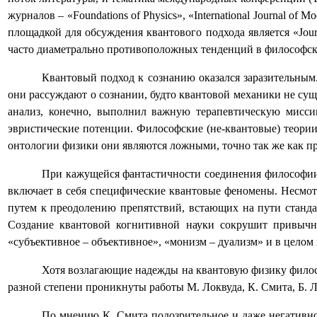
журналов
– «
Foundations of Physics», «International Journal of M
площадкой для обсуждения квантового подхода является «
Jou
часто диаметрально противоположных тенденций в философск
Квантовый подход к сознанию оказался заразительным
они рассуждают о сознании, будто квантовой механики не суще
анализ, конечно, выполнил важную терапевтическую мисси
эвристические потенции. Философские (не-квантовые) теори
онтологии физики они являются ложными, точно так же как п
При кажущейся фантастичности соединения философии с
включает в себя специфические квантовые феномены. Несмот
путем к преодолению препятствий, встающих на пути станд
Создание квантовой когнитивной науки сокрушит привычн
«субъективное – объективное», «монизм – дуализм» и в целом
Хотя возлагающие надежды на квантовую физику филос
разной степени проникнуты работы М. Локвуда, К. Смита, Б. 
По мнению К. Смита подозрительное и даже негативно