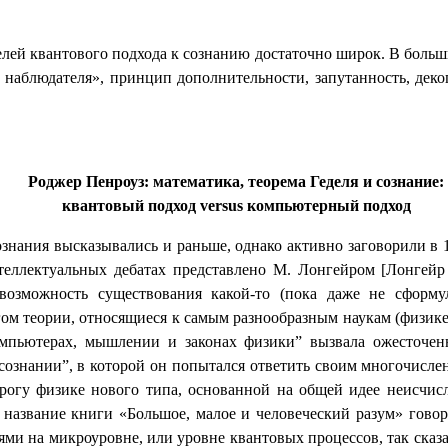
лей квантового подхода к сознанию достаточно широк. В больши
 наблюдателя», принцип дополнительности, запутанность, деког
Роджер Пенроуз: математика, теорема Геделя и сознание:
квантовый подход
versus
компьютерный подход
ознания высказывались и раньше, однако активно заговорили в 
нтеллектуальных дебатах представлено М. Лонгейром [Лонгейр
озможность существования какой-то (пока даже не сформул
гом теории, относящиеся к самым разнообразным наукам (физике
мпьютерах, мышлении и законах физики” вызвала ожесточенн
 сознании”, в которой он попытался ответить своим многочисл
рогу физике нового типа, основанной на общей идее неисчис
название книги «Большое, малое и человеческий разум» говори
иями на микроуровне, или уровне квантовых процессов, так ска