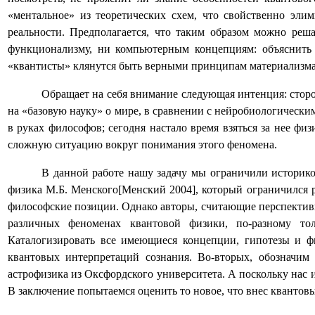
«ментальное» из теоретических схем, что свойственно эли
реальности. Предполагается, что таким образом можно реш
функционализму, ни компьютерным концепциям: объяснить и
«квантисты» клянутся быть верными принципам материализма
Обращает на себя внимание следующая интенция: стор
на «базовую науку» о мире, в сравнении с нейробиологическ
в руках философов; сегодня настало время взяться за нее фи
сложную ситуацию вокруг понимания этого феномена.
В данной работе нашу задачу мы ограничили историко
физика М.Б. Менского[Менский 2004], который ограничился р
философские позиции.
Однако авторы, считающие перспектив
различных
феноменах квантовой физики
,
по-разному тол
Каталогизировать все имеющиеся концепции, гипотезы и 
квантовых интерпретаций сознания. Во-вторых, обозначим
астрофизика из Оксфордского университета. А поскольку нас и
В заключение попытаемся оценить то новое, что внес квантовы