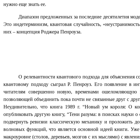
нужно еще знать ее
.
Диапазон предложенных за последние десятилетия моде
Это индетерминизм, квантовая случайность, «неустранимость
них – концепция Роджера Пенроуза.
О релевантности квантового подхода для объяснения с
квантовому подходу сыграл Р. Пенроуз. Его появление в и
читателям совершенно новую, временами ошеломляющую в
позволяющей объединить пока почти не связанные друг с дру
Неудивительно, что книга 1989 г. “Новый ум короля: О ко
опубликовать другую книгу, “Тени разума: в поисках науки о
подвернуть ревизии классическую механику и проложить до
волновых функций, что является основной идеей книги. Уже 
макроуровне (столов, деревьев, мозгов с их мыслями) с явлен