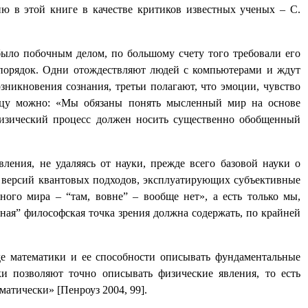
ю в этой книге в качестве критиков известных ученых – С.
было побочным делом, по большому счету того требовали его
и порядок. Одни отождествляют людей с компьютерами и ждут
никновения сознания, третьи полагают, что эмоции, чувство
ятицу можно: «Мы обязаны понять мысленный мир на основе
 физический процесс должен носить существенно обобщенный
ления, не удаляясь от науки, прежде всего базовой науки о
го версий квантовых подходов, эксплуатирующих субъективные
ного мира – “там, вовне” – вообще нет», а есть только мы,
ная” философская точка зрения должна содержать, по крайней
де математики и ее способности описывать фундаментальные
и позволяют точно описывать физические явления, то есть
атически» [Пенроуз 2004, 99].