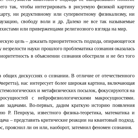
 его так, чтобы интегрировать в рисуемую физикой картину
карту, ни редуктивному или супервентному физикализму, ни
аузацию, свободу воли и др. Далеко не все так называемые
хистами или приверженцами религиозного взгляда на мир.
скую цель – доказать приоритетность подхода, опирающегося
 незрелости науки прошлого проблематика сознания оказалась
риоритетность в объяснении сознания обострили и не без того
 общих дискуссиях о сознании. В отличие от отечественного
веретта), нас интересует более широкая картина, включающая
стемологических и метафизических посылок,
фокусируются на
росущностей с нейрофизиологическими макросущностями.
и задачами. Во-первых, дадим краткую историю появления
 Р. Пенроуза, известного физика-теоретика, математика и
адача – представить критические реакции на квантовый подход.
с, прояснил ли он или, наоборот, затемнил феномен сознания.