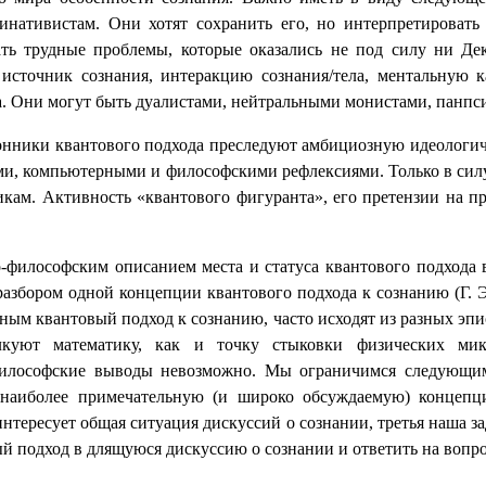
минативистам. Они хотят сохранить его, но интерпретировать
ать трудные проблемы, которые оказались не под силу ни Де
сточник сознания, интеракцию сознания/тела, ментальную к
. Они могут быть дуалистами, нейтральными монистами, панпси
онники квантового подхода преследуют амбициозную идеологиче
ими, компьютерными и философскими рефлексиями. Только в силу
зикам. Активность «квантового фигуранта», его претензии на п
-философским описанием места и статуса квантового подхода в
азбором одной концепции квантового подхода к сознанию (Г. Э
ным квантовый подход к сознанию, часто исходят
из разных эпи
куют математику, как и точку стыковки физических мик
философские выводы невозможно. Мы ограничимся следующим
 наиболее примечательную (и широко обсуждаемую) концепцию
нтересует общая ситуация дискуссий о сознании, третья наша з
й подход в длящуюся дискуссию о сознании и ответить на вопро