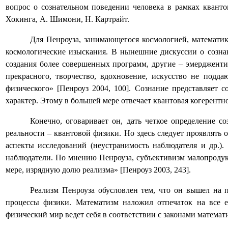
вопрос о сознательном поведении человека в рамках квант
Хокинга, А. Шимони, Н. Картрайт.
Для Пенроуза, занимающегося космологией, математик
космологические изыскания. В нынешние дискуссии о сознан
создания более совершенных программ, другие – эмердженти
прекрасного, творчество, вдохновение, искусство не под
физического» [Пенроуз 2004, 100]. Сознание представляет
характер. Этому в большей мере отвечает квантовая когерентно
Конечно, оговаривает он, дать четкое определение с
реальности – квантовой физики. Но здесь следует проявлять
аспекты исследований (неустранимость наблюдателя и др.).
наблюдатели. По мнению Пенроуза, субъективизм малопродукт
мере, изрядную долю реализма» [Пенроуз 2003, 243].
Реализм Пенроуза обусловлен тем, что он вышел на 
процессы физики. Математизм наложил отпечаток на все е
физический мир ведет себя в соответствии с законами матема