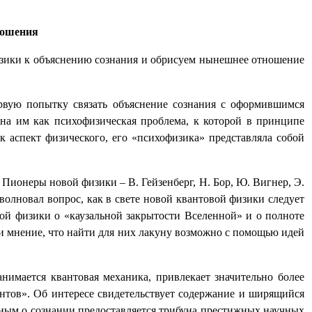
ношения
изики к объяснению сознания и обрисуем нынешнее отношение
рвую попытку связать объяснение сознания с оформившимся
ена им как психофизическая проблема, к которой в принципе
к аспект физического, его «психофизика» представляла собой
 Пионеры новой физики – В. Гейзенберг, Н. Бор, Ю. Вигнер, Э.
олновал вопрос, как в свете новой квантовой физики следует
ой физики о «каузальной закрытости Вселенной» и о полноте
и мнение, что найти для них лакуну возможно с помощью идей
анимается квантовая механика, привлекает значительно более
нтов». Об интересе свидетельствует содержание и ширящийся
еным
о
сознании
предоставляется
трибуна
престижных
научных