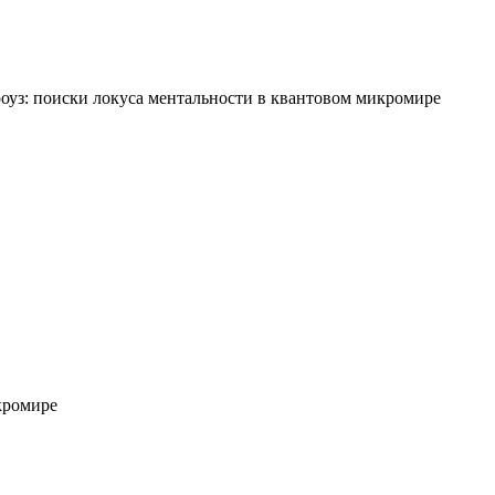
уз: поиски локуса ментальности в квантовом микромире
кромире