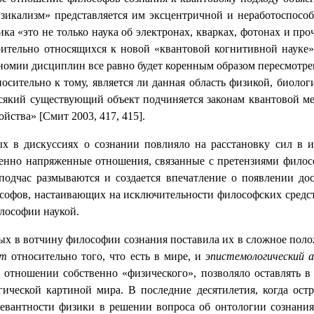
икализм» представляется им эксцентричной и неработоспособ
а «это не только наука об электронах, кварках, фотонах и проч
зрительно относящихся к новой «квантовой когнитивной наук
тономии дисциплин все равно будет коренным образом пересмотре
осительно к тому, является ли данная область физикой, биоло
сякий существующий объект подчиняется законам квантовой ме
ства» [Смит 2003, 417, 415].
х в дискуссиях о сознании повлияло на расстановку сил в и
енно напряженные отношения, связанные с претензиями филос
подчас размываются и создается впечатление о появлении до
софов, настаивающих на исключительности философских средст
лософии наукой.
х в вотчину философии сознания поставила их в сложное поло
ет
относительно того, что есть в мире, и
эпистемологический
в отношении собственно «физического», позволяло оставлять в
ческой картиной мира. В последние десятилетия, когда остро
левантности физики в решении вопроса об онтологии сознания.