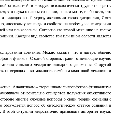
ной онтологией, в которую психологически трудно поверить.
ем; это наука о нашем сознании, нашем мозге, и обо всем, что
е» и видящих в ней угрозу автономии своих дисциплин, Смит
но, «поскольку все виды и свойства на любом уровне иерархии
гией или психологией. Согласно квантовой механике не только
ханики. Каждый вид свойства той или иной области является
сследовании сознания. М
ожно сказать, что в лагере, обычно
офов и физиков.
С одной стороны, грани, отделяющие научно
статочно сильного междисциплинарного движения. С другой
в, не верящих в возможность симбиоза квантовой механики и
жение. Аналитикам – сторонникам философского физикализма
 авторитет
относительно стандартов получения объективного
 стороне многие сложные вопросы о связи теорий сознания с
 обсуждается вопрос об онтологическом статусе сознания в
 В этой ситуации недостаточно признавать авторитет науки,