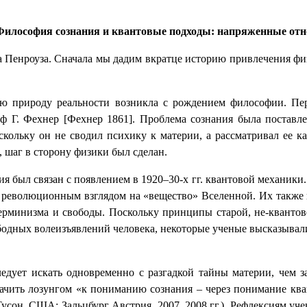
Философия сознания и квантовые подходы: напряженные от
ра Пенроуза. Сначала мы дадим вкратце историю привлечения ф
ную природу реальности возникла с рождением философии. Пе
оф Г. Фехнер
[Фехнер 1861]
. Проблема сознания была поставл
ольку он не сводил психику к материи, а рассматривал ее ка
 шаг в сторону физики был сделан.
я был связан с появлением в 1920–30-х гг. квантовой механики.
революционным взглядом на «вещество» Вселенной. Их также в
ерминизма и свободы. Поскольку принципы старой, не-квантов
ободных волеизъявлений человека, некоторые ученые высказывал
ледует искать одновременно с разгадкой тайны материи, чем з
чить лозунгом «к пониманию сознания – через понимание ква
сон, США; Зальцбург Австрия, 2007, 2008 гг.). Рефлексиям
уч