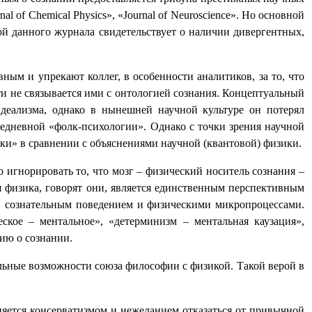
rnal of Chemical Physics», «Journal of Neuroscience».
Но основной
ой данного журнала свидетельствует о наличии дивергентных,
ым и упрекают коллег, в особенности аналитиков, за то, что
сти не связывается ими с онтологией сознания. Концептуальный
деализма, однако в нынешней научной культуре он потерял
едневной «фолк-психологии». Однако с точки зрения научной
и» в сравнении с объяснениями научной (квантовой) физики.
игнорировать то, что мозг – физический носитель сознания –
 физика, говорят они, является единственным перспективным
, сознательным поведением и физическими микропроцессами.
ое – ментальное», «детерминизм – ментальная каузация»,
ию о сознании.
ьные возможности союза философии с физикой. Такой верой в
яется консерватизмом и нежеланием отказаться от привычной