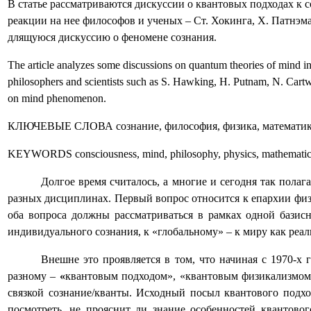
В статье рассматриваются дискуссии о квантовых подходах к 
реакции на нее философов и ученых – Ст. Хокинга, Х. Патнэма,
длящуюся дискуссию о феномене сознания.
The article analyzes some discussions on quantum theories of mind in 
philosophers and scientists such as S. Hawking, H. Putnam, N. Cartwri
on mind phenomenon.
КЛЮЧЕВЫЕ СЛОВА
сознание, философия, физика, математик
KEYWORDS consciousness, mind, philosophy, physics, mathematics, 
Долгое время считалось, а многие и сегодня так пола
разных дисциплинах. Первый вопрос относится к епархии физ
оба вопроса должны рассматриваться в рамках одной базисн
индивидуального сознания, к «глобальному» – к миру как реал
Внешне это проявляется в том, что начиная с 1970-х
разному –
«
квантовым подходом», «квантовым физикализмом
связкой сознание/кванты. Исходный посыл квантового подхо
посмотреть, не прояснит ли знание особенностей квантово