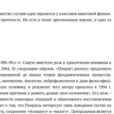
нстве случаев идеи черпаются у классиков квантовой физики.
ерентность. Но есть и более оригинальные версии, и одна из
1980–90-е гг. Самую заметную роль в привлечении внимания к
 2004, 8] следующим образом. «Пенроуз рискнул предложить
ированной до конца) теории фундаментальных процессов,
, математике, биологии, нейрофизиологии и даже философии).
ую полемику, в результате чего автору пришлось в 1994 г.
енным критикам и развить дальше свои положения». Его цель –
лимости некоторых операций и объективного восстановления
т о том, что Пенроуза интересует связь поведения систем на
зать, соединение «большого» и «малого». Центральным является