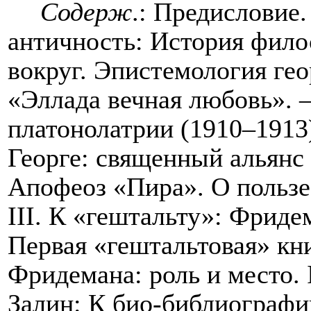
Содерж
.: Предисловие
античность: История фил
вокруг. Эпистемология ге
«Эллада вечная любовь». 
платонолатрии (1910–1913
Георге: священный альянс
Апофеоз «Пира». О пользе
III
. К «гештальту»: Фриде
Первая «гештальтовая» кни
Фридемана: роль и место.
Залин: К био-библиографи