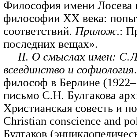
Философия имени Лосева и
философии ХХ века: попыт
соответствий.
Прилож
.: П
последних вещах».
II
. О смыслах имен: С.Л
всеединство и софиология
философ в Берлине (1922–
письмо С.Н. Булгакова арх
Христианская совесть и п
Christian
conscience
and
pol
Булгаков (энциклопедическ