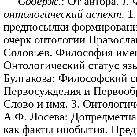
Содерж
.: От автора.
I
.
Ф
онтологический аспект
. 
предпосылки формировани
очерк онтологии Правосла
Соловьев. Философия имен
Онтологический статус язы
Булгакова: Философский 
Первосуждения и Первообр
Слово и имя. 3. Онтологич
А.Ф. Лосева: Допредметна
как факты инобытия. Пред