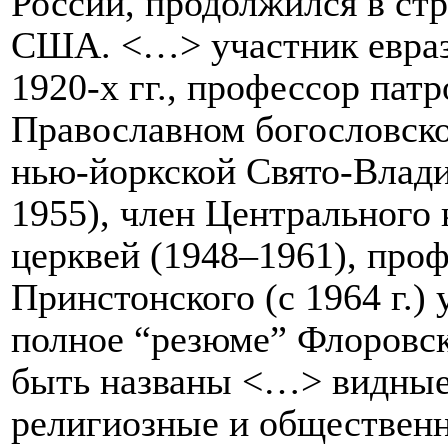
России, продолжился в ст
США. <…> участник евраз
1920-х гг., профессор пат
Православном богословско
нью-йоркской Свято-Влад
1955), член Центрального
церквей (1948–1961), профе
Принстонского (с 1964 г.) 
полное “резюме” Флоровск
быть названы <…> видные
религиозные и обществен