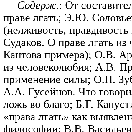
Содерж
.: От составител
праве лгать; Э.Ю. Соловье
(нелживость, правдивость 
Судаков. О праве лгать из
Кантова примера); О.В. А
из человеколюбия; А.В. Пр
применение силы; О.П. Зу
А.А. Гусейнов. Что говор
ложь во благо; Б.Г. Капус
«права лгать» как выявле
философии; В.В. Васильев