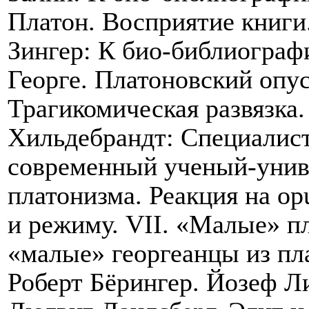
Платон. Восприятие книги
Зингер: К био-библиографи
Георге. Платоновский опус
Трагикомическая развязка
Хильдебрандт: Специалист
современный ученый-униве
платонизма. Реакция на
op
и режиму.
VII
. «Малые» пл
«малые» георгеанцы из пл
Роберт Бёрингер. Йозеф Ли