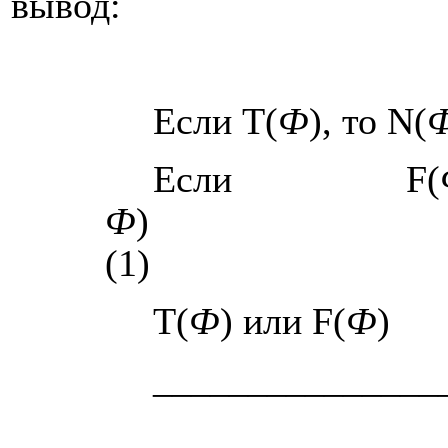
вывод:
Если
T
(
Ф
), то
N
(
Если
F
(
Ф
)
(1)
T
(
Ф
) или
F
(
Ф
)
_______________