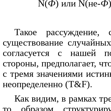
N
(
Ф
) или
N
(не-
Ф
Такое рассуждение, 
существование случайных
согласуется с нашей п
стороны, предполагает, чт
с тремя значениями истин
неопределенно (
T
&
F
).
Как видим, в рамках тр
то образом структури