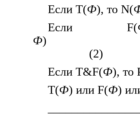
Если
T
(
Ф
), то
N
(
Если
F
(
Ф
)
(2)
Если
T
&
F
(
Ф
), то
T
(
Ф
) или
F
(
Ф
) и
_______________