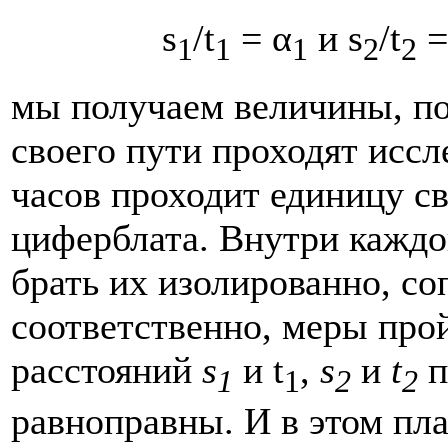
s
/t
= α
и s
/t
=
1
1
1
2
2
мы получаем величины, п
своего пути про­ходят иссл
часов проходит единицу сво
циферблата. Внутри каждо
брать их изолированно, с
соответственно, ме­ры про
расстояний
s
и t
,
s
и
t
п
1
1
2
2
равноправны. И в этом пла