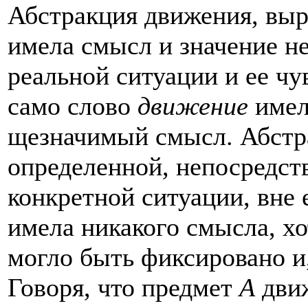
Абстракция движения, выр
имела смысл и значение н
реальной ситуации и ее чу
само слово
движение
имел
щезначимый смысл. Абст
определенной, непосред­с
конкретной ситуации, вне 
имела никакого смысла, хо
мог­ло быть фиксировано и
Говоря, что пред­мет
А
дви