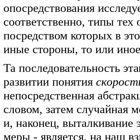
опосред­ствования исследу
соответственно, типы тех
посредством которых в эт
иные стороны, то или ино
Та последовательность эт
развитии по­нятия
скорост
непосредственная абстрак
словом, затем случайная м
и, наконец, выталкивание 
меры - является, на наш в