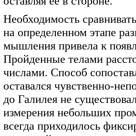
остав­ляя ее в стороне.
Необходимость сравниват
на опреде­ленном этапе ра
мышления привела к по­яв
Пройденные телами рассто
числами. Способ сопоста
оставался чувственно-непо
до Галилея не существовал
измерения небольших пром
всегда приходилось фиксир