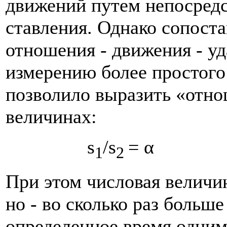
движений путем непосредс
ставления. Однако сопост
отношения - движения - уд
измерению более простого 
позволило выразить «отн
величинах:
s
/s
= 
1
2
При этом числовая величин
но - во сколько раз больш
определенное время одним