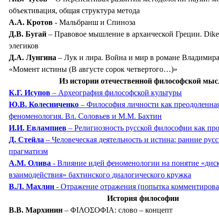
объективация, общая структура метода
А.А. Кротов
- Мальбранш и Спиноза
Д.В. Бугай
– Правовое мышление в архаической Греции.
Dik
элегиков
Д.А. Лунгина
– Лук и лира. Война и мир в романе Владимир
«Момент истины (В августе сорок четвертого…)»
Из истории отечественной философской мыс
К.Г. Исупов
– Археография философской культуры
Ю.В. Колесниченко
– Философия личности как преодоленна
феноменология. Вл. Соловьев и М.М. Бахтин
И.И. Евлампиев
– Религиозность русской философии как пр
Д. Стейла
– Человеческая деятельность и истина: ранние рус
прагматизм
А.М. Олива
- Влияние идей феноменологии на понятие «дис
взаимодействия» бахтинского диалогического кружка
В.Л. Махлин
- Отражение отражения (попытка комментирова
История философии
В.В. Мархинин
– ΦΙΛΟΣΟΦΙΑ: слово – концепт