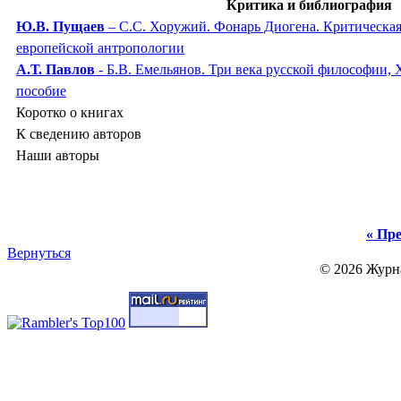
Критика и библиография
Ю.В. Пущаев
– С.С. Хоружий. Фонарь Диогена. Критическая
европейской антропологии
А.Т. Павлов
- Б.В. Емельянов. Три века русской философии,
пособие
Коротко о книгах
К сведению авторов
Наши авторы
« Пре
Вернуться
© 2026 Журн