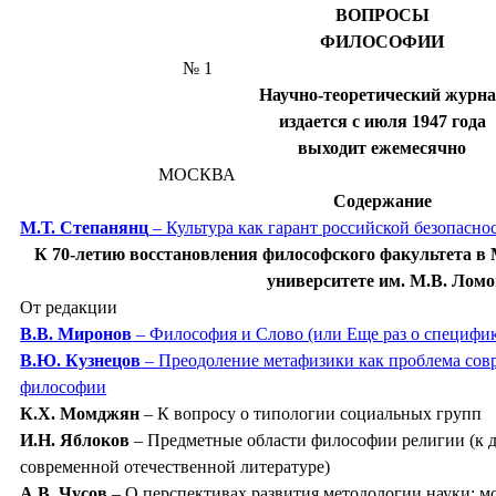
ВОПРОСЫ
ФИЛОСОФИИ
№ 1
Научно-теоретический журн
издается с июля 1947 года
выходит ежемесячно
МОСКВА
Содержание
М.Т. Степанянц
– Культура как гарант российской безопасно
К 70-летию восстановления философского факультета в
университете им. М.В. Лом
От редакции
В.В. Миронов
– Философия и Слово (или Еще раз о специфи
В.Ю. Кузнецов
– Преодоление метафизики как проблема сов
философии
К.Х. Момджян
– К вопросу о типологии социальных групп
И.Н. Яблоков
– Предметные области философии религии (к 
современной отечественной литературе)
А.В. Чусов
– О перспективах развития методологии науки: м