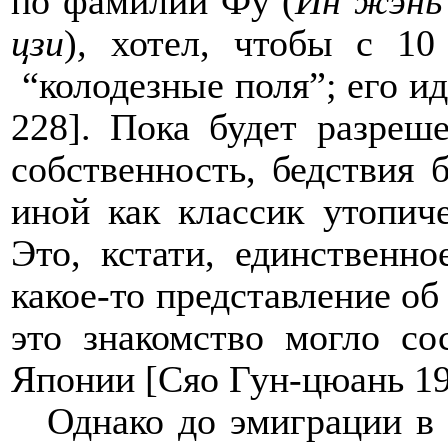
по фамилии Фу (
Ин жэнь
цзи
)
,
хотел, чтобы с 1
“колодезные поля”; его 
228]. Пока будет разреш
собственность, бедствия
иной как классик утопич
Это, кстати, единственн
какое-то представление об
это знакомство могло со
Японии [Сяо Гун-цюань 19
Однако до эмиграции в