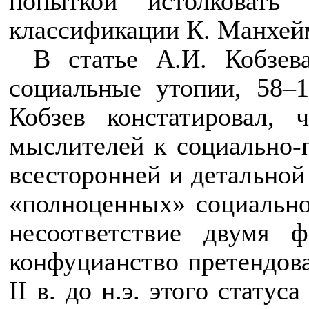
попыткой истолковать
классификации К. Манхейм
В статье А.И. Кобзев
социальные утопии, 58–
Кобзев констатировал,
мыслителей к социально-п
всесторонней и детальной
«полноценных» социально-
несоответствие двумя ф
конфуцианство претендова
II
в. до н.э. этого статус