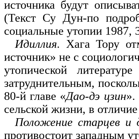
источника будут описыва
(Текст Су Дун-по подро
социальные утопии 1987, 3
Идиллия.
Хага Тору отм
источник» не с социологи
утопической литературе
затруднительным, посколь
80-й главе «
Дао-дэ цзин
»
.
сельской жизни, в отличие
Положение старцев и 
противостоит западным уто