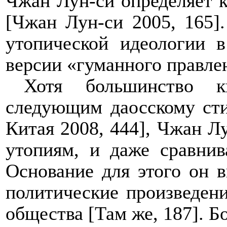
Чжан Лун-си определяет к
[Чжан Лун-си 2005, 165].
утопической идеологии 
версии «гуманного правле
Хотя большинство ки
следующим даосскому сти
Китая 2008
,
444], Чжан Лу
утопиям, и даже сравнив
Основание для этого он 
политические произведени
общества [Там же, 187]. Б