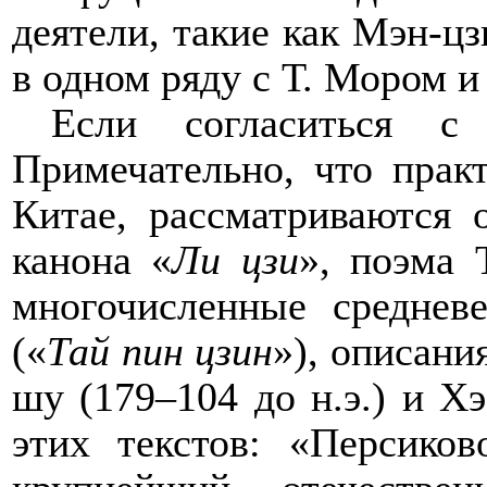
деятели, такие как Мэн-цз
в одном ряду с Т. Мором и
Если согласиться с 
Примечательно, что прак
Китае, рассматриваются
канона «
Ли цзи
», поэма 
многочисленные среднев
(«
Тай пин цзин
»
), описан
шу (179–104 до н.э.) и Хэ
этих текстов: «Персиков