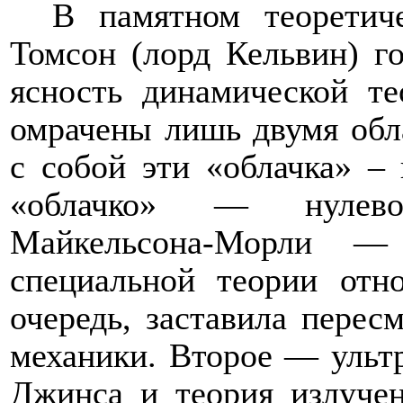
В памятном теоретич
Томсон (лорд Кельвин) г
ясность динамической т
омрачены лишь двумя обл
с собой эти «облачка» –
«облачко» — нулевой
Майкельсона-Морли —
специальной теории отно
очередь, заставила перес
механики. Второе — ультр
Джинса и теория излуче