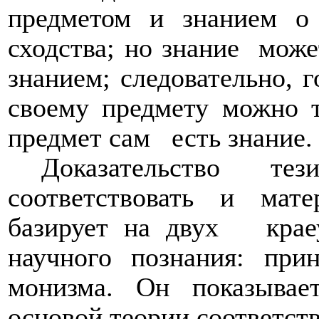
предметом и знанием о 
сходства; но знание
може
знанием; следовательно, г
своему предмету можно т
предмет сам
есть знание.
Доказательство т
соответствовать и мате
базирует на двух
кра
научного познания: при
монизма. Он показывае
основой теории соответстви