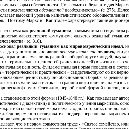
личных форм собственности. Но в том-то и беда, что для Маркса
сти представляется
абсолютной
необходимостью» (с. 275). Далее
полагает высокий уровень капиталистического обобществления 
. «Поэтому Маркс в «Капитале» характеризует такие акционерн
в то время как
реальный гуманизм
, а коммунизм и социализм р
 сущностью марксистского коммунизма является реальный гуманиз
ловечества» (с. 318).
босновал
реальный
гуманизм как
мировоззренческий идеал,
и
взгляд, эту позицию составили
четыре ценности
:
человек,
его до
ка, ограничиваемая лишь равной свободой других людей;
наука
к
тих терминальных ценностей (конечных целей) в жизни всего че
ментальная ценность, фундаментальная норма поведения в соот
– теоретической и практической – свидетельствуют об их верно
включающее ценность научно обоснованной борьбы за реализацию
ьского гуманизма и исток его грандиозного влияния на жизнь тр
орических формах. Очевидно, первой такой формой воплощения 
 становлению этой формы (1845-1848 гг.). Как показывает авто
стической диалектики) и политического учения марксизма, осно
мокритика основателей марксизма: с одной стороны, они должны
ами. Одновременно исследователь подверг переоценке ряд аспек
оставляющие этого этапа.
зывает, что в первом совместном труде - «Святое семейство, ил