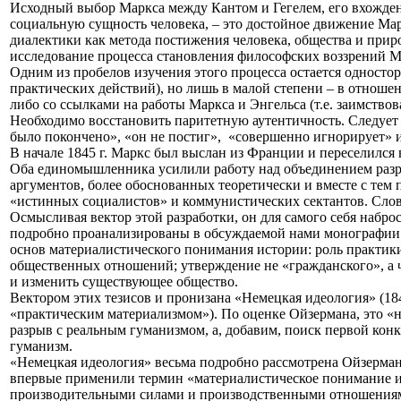
Исходный выбор Маркса между Кантом и Гегелем, его вхождени
социальную сущность человека, – это достойное движение Ма
диалектики как метода постижения человека, общества и приро
исследование процесса становления философских воззрений Ма
Одним из пробелов изучения этого процесса остается односто
практических действий), но лишь в малой степени – в отноше
либо со ссылками на работы Маркса и Энгельса (т.е. заимствов
Необходимо восстановить паритетную аутентичность. Следует 
было покончено», «он не постиг»,
«совершенно игнорирует» и
В начале 1845 г. Маркс был выслан из Франции и переселился
Оба единомышленника усилили работу над объединением разро
аргументов, более обоснованных теоретически и вместе с те
«истинных социалистов» и коммунистических сектантов. Слово
Осмысливая вектор этой разработки, он для самого себя набр
подробно проанализированы в обсуждаемой нами монографии. 
основ материалистического понимания истории: роль практики
общественных отношений; утверждение не «гражданского», а
и изменить существующее общество.
Вектором этих тезисов и пронизана «Немецкая идеология» (184
«практическим материализмом»). По оценке Ойзермана, это «не
разрыв с реальным гуманизмом, а, добавим, поиск первой кон
гуманизм.
«Немецкая идеология» весьма подробно рассмотрена Ойзермано
впервые применили термин «материалистическое понимание ис
производительными силами и производственными отношения