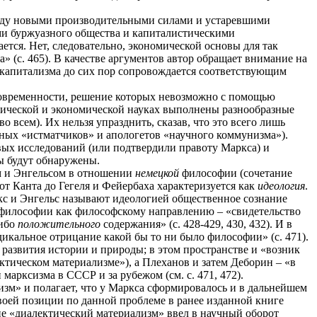
ежду новыми производительными силами и устаревшими
ми буржуазного общества и капиталистическими
ся. Нет, следовательно, экономической основы для так
 (с. 465). В качестве аргументов автор обращает внимание на
 капитализма до сих пор сопровождается соответствующим
 современности, решение которых невозможно с помощью
рической и экономической науках выполнены разнообразные
 всем). Их нельзя упразднить, сказав, что это всего лишь
чных «истматчиков» и апологетов «научного коммунизма»).
вых исследований (или подтвердили правоту Маркса) и
ны будут обнаружены.
м и Энгельсом в отношении
немецкой
философии (сочетание
т Канта до Гегеля и Фейербаха характеризуется как
идеология
.
кс и Энгельс называют идеологией общественное сознание
 философии как философскому направлению – «свидетельство
либо
положительного
содержания» (с. 428-429, 430, 432). И в
икальное отрицание какой бы то ни было философии» (с. 471).
 развития истории и природы; в этом пространстве и «возник
ектическом материализме»), а Плеханов и затем Деборин – «в
арксизма в СССР и за рубежом (см. с. 471, 472).
зм» и полагает, что у Маркса сформировалось и в дальнейшем
воей позиции по данной проблеме в ранее изданной книге
ие «диалектический материализм» ввел в научный оборот