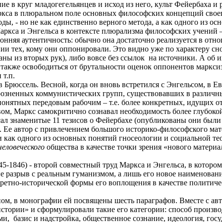
е в круг младогегельянцев и исход из него, культ Фейербаха и
ркса в плюральном поле основных философских концепций своег
ды, - но не как единственно верного метода, а как одного из о
ркса и Энгельса в контексте плюрализма философских учений –
ронняя аутентичность: обычно она достаточно реализуется в отн
нии тех, кому они оппонировали. Это видно уже по характеру сн
аны из вторых рук), либо вовсе без ссылок
на источники. А об и
также освободиться от брутальности оценок оппонентов марксиз
 т.п.
 в Брюссель. Весной, когда он вновь встретился с Энгельсом, в
зненных коммунистических групп, существовавших в различных
м понятных передовым рабочим – т.е. более конкретных, идущих
м, Маркс самокритично сознавал необходимость более глубокой
осал знаменитые 11 тезисов о Фейербахе (опубликованы они были
Ее автор с привлечением большого историко-философского мате
 как одного из основных понятий гносеологии и социальной тео
человеческого
общества в качестве точки зрения «нового материал
5-1846) - второй совместный труд Маркса и Энгельса, в которо
 разрыв с реальным гуманизмом, а лишь его новое наименование, 
кретно-исторической формы его воплощения в качестве политич
м, в монографии ей посвящены шесть параграфов. Вместе с авт
тории» и сформулировали такие его категории: способ произв
ми,
базис и надстройка, общественное сознание, идеология, гос