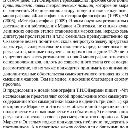
В самом деле, Т.И.Ойзерман переосмыслил прежнее свое поним
принципиально
новых теоретических позиций,
которые он выра
ограничений. Это позволило автору
получить новые научные 
монографиях: «Философия как история философии» (1999), «М
(2006), «Метафилософия» (2009). Новым научным результатом 
достижения и заблуждения Маркса и Энгельса, не снижая культ
ленинских оценок этапов становления марксизма, нередко з
диктатуры пролетариата и т.п.) сменилась преимущественно к
Сказанное делает понятным, сколь непростую задачу представ
характера, а содержательное отношение к представленным в не
результатов, которые получены автором в последние 15-20 лет
существенная часть результатов в новой монографии относится
основоположников, вплоть до современного этапа его самокри
рассмотрение, но их также приходится принимать во внимание
дополнительные обязательства самокритичного отношения к с
смешения жанров. Тем не менее, я искренне благодарен сво
проблем.
В предисловии к новой монографии Т.И.Ойзерман пишет: «Что 
исследование представляет собой продолжение этой самокрити
содержании этой самокритики можно выделить три слоя: 1) кр
восприятие Марксом и Энгельсом объективной «критики» стан
политическими и экономическими событиями; 3) исследовани
результатов прежнего своего рассмотрения этого процесса. Кр
Марксу и Энгельсу подчас приходилось публично подвергать 
противников. А в переписке между собою или с близкими по д