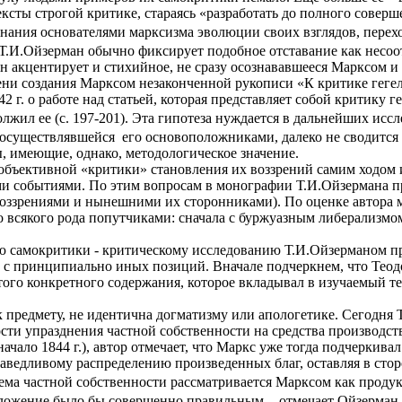
ксты строгой критике, стараясь «разработать до полного совер
ознания основателями марксизма эволюции своих взглядов, пере
. Т.И.Ойзерман обычно фиксирует подобное отставание как несо
он акцентирует и стихийное, не сразу осознававшееся Марксом и
мени создания Марксом незаконченной рукописи «К критике гег
г. о работе над статьей, которая представляет собой критику ге
должил ее (с. 197-201). Эта гипотеза нуждается в дальнейших исс
 осуществлявшейся
его основоположниками, далеко не сводится
, имеющие, однако, методологическое значение.
объективной «критики» становления их воззрений самим ходом 
и событиями. По этим вопросам в монографии Т.И.Ойзермана пр
оззрениями и нынешними их сторонниками). По оценке автора 
 всякого рода попутчиками: сначала с буржуазным либерализмом,
слою самокритики - критическому исследованию Т.И.Ойзерманом 
а, с принципиально иных позиций. Вначале подчеркнем, что Теод
го конкретного содержания, которое вкладывал в изучаемый тек
 предмету, не идентична догматизму или апологетике. Сегодня
ти упразднения частной собственности на средства производств
чало 1844 г.), автор отмечает, что Маркс уже тогда подчеркива
ведливому распределению произведенных благ, оставляя в сторон
ема частной собственности рассматривается Марксом как продук
ложение было бы совершенно правильным, - отмечает Ойзерман в