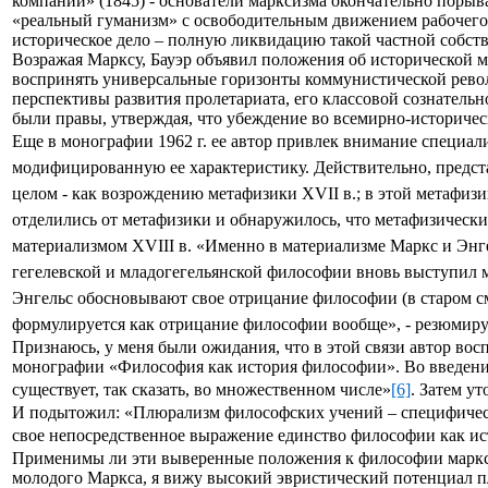
компании» (1845) - основатели марксизма окончательно поры
«реальный гуманизм» с освободительным движением рабочего к
историческое дело – полную ликвидацию такой частной собств
Возражая Марксу, Бауэр объявил положения об исторической 
воспринять универсальные горизонты коммунистической револ
перспективы развития пролетариата, его классовой сознательно
были правы, утверждая, что убеждение во всемирно-историческ
Еще в монографии 1962 г. ее автор привлек внимание специал
модифицированную ее характеристику. Действительно, предста
целом - как возрождению метафизики XVII в.; в этой метафизи
отделились от метафизики и обнаружилось, что метафизически
материализмом XVIII в. «Именно в материализме Маркс и Энге
гегелевской и младогегельянской философии вновь выступил м
Энгельс обосновывают свое отрицание философии (в старом смы
формулируется как отрицание философии вообще», - резюмируе
Признаюсь, у меня были ожидания, что в этой связи автор во
монографии «Философия как история философии». Во введении 
существует, так сказать, во множественном числе»
[6]
. Затем у
И подытожил: «Плюрализм философских учений – специфическ
свое непосредственное выражение единство философии как ис
Применимы ли эти выверенные положения к философии марксиз
молодого Маркса, я вижу высокий эвристический потенциал п