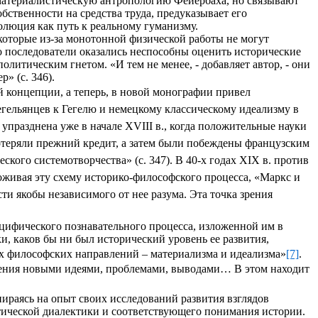
 материалистическую антропологию Фейербаха, но связывают
ственности на средства труда, предуказывает его
олюция как путь к реальному гуманизму.
которые из-за монотонной физической работы не могут
о последователи оказались неспособны оценить исторические
олитическим гнетом. «И тем не менее, - добавляет автор, - они
» (с. 346).
й концепции, а теперь, в новой монографии привел
егельянцев к Гегелю и немецкому классическому идеализму в
упразднена уже в начале XVIII в., когда положительные науки
потеряли прежний кредит, а затем были побеждены французским
ого системотворчества» (с. 347). В 40-х годах XIX в. против
живая эту схему историко-философского процесса, «Маркс и
ти якобы независимого от нее разума. Эта точка зрения
ецифического познавательного процесса, изложенной им в
, каков бы ни был исторический уровень ее развития,
ых философских направлений – материализма и идеализма»
[7]
.
щения новыми идеями, проблемами, выводами… В этом находит
ираясь на опыт своих исследований развития взглядов
тической диалектики и соответствующего понимания истории.