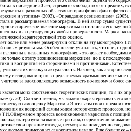
ание марксизма и процесса его становления, оценки его содерж
ботал в последние 20 лет, стремясь освободиться от прежних, 
результаты в различных областях истории философии и философи
арксизм и утопизм» (2003), «Оправдание ревизионизма» (2005)
стала и рассматриваемая монография.. В ней автор сумел сущес
урно-историческое значение марксизма и отстаивая его научный 
авышенных и акцентирующих якобы приверженность Маркса нас
ритической характеристикой этих оценок.
ляет более или менее развернутый отклик на эту монографию Т.
й новым результатам. Особенно если учитывать, что они, с одн
 и изложены в названных монографиях, - это делает необходимы
 не только к этапу возникновения марксизма, но и к последующ
тики и восприятия его сторонниками и противниками. Естествен
, учитывая их высокую актуальность. Наконец, как автор иссле
воему исследованию; но в предлагаемых «размышлениях» мне при
ему учителю за вдохновляющую возможность по-новому и более 
касается моих собственных теоретических позиций, то я их опре
ки» (с. 20). Соответственно, мы можем охарактеризовать его 
итическую самооценку Марксом и Энгельсом своих прежних взгля
овления их воззрений самим ходом исторических процессов, н
е Т.И.Ойзерманом процесса возникновения марксизма с позиций
атко охарактеризуем названные три слоя, сосредоточив внимание 
критике свои прежние взгляды, несмотря на немедленно следов
уху людьми примеров их самокритики немало. Еще больше ее – в