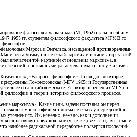
мирование философии марксизма» (М., 1962) стала пособием
1947-1955 гг. студентам философского факультета МГУ. В то
й философии.
слей молодых Маркса и Энгельса, насыщенной противоречиями
 «Манифеста Коммунистической партии» и организаторам этой
я был впечатлен той картиной становления марксизма, в
ских течений, постоянными размежеваниями с попутчиками -
«Коммунист», «Вопросы философии». Последовало второе,
ли присуждены Ломоносовская (МГУ, 1965) и Государственная
устило ее на английском языке. Ее автор перешел из МГУ на
ой философии и теории историко-философского процесса,
вение марксизма». Какие цели, задачи поставил он перед
дить прежнюю монографию «от догматических утверждений и
ных уточнениях. Их, конечно, немало, как и дополнений
 воспроизводят прежнюю книгу: те же две части, пять глав и
 что наиболее радикальной переработке подвергся последний