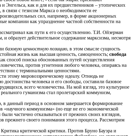
 и Энгельса, как и для их предшественников – утопических
, в связи с тезисом Маркса о необходимости ее
производительных сил, например, в форме акционерных
ые компании как упразднение частной собственности на
ассматривал как пути к его осуществлению. Т.И. Ойзерман
м, и образует действительное содержание марксизма, несмотря
ли
базовую
ценностную позицию
, в этом смысле сущность
стойная жизнь как высшая ценность, самоценность;
свобода
ак способ поиска обоснованных путей осуществления
ловечества, против угнетения любого человека, опираясь на
ветствии с терминальными ценностями.
сти этому мировоззренческому идеалу. Отнюдь не
 достоинства человека и его свободы, составили базовое
удящихся, всего человечества. На мой взгляд, это культурное
реального гуманизма стал пролетарский коммунизм,
р, в данный период в основном завершается формирование
в «научного коммунизма» (но еще не его экономической
 были частично отказываться от прежних своих взглядов,
тов прежнего своего понимания этого процесса. Рассмотрим
и Критика критической критики. Против Бруно Бауэра и