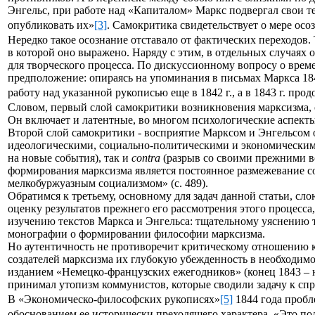
Энгельс, при работе над «Капиталом» Маркс подвергал свои те
опубликовать их»
[3]
. Самокритика свидетельствует о мере ос
Нередко такое осознание отставало от фактических переходов
в которой оно выражено. Наряду с этим, в отдельных случаях 
для творческого процесса. По дискуссионному вопросу о вре
предположение: опираясь на упоминания в письмах Маркса 1842 
работу над указанной рукописью еще в 1842 г., а в 1843 г. про
Словом, первый слой самокритики возникновения марксизма,
Он включает и латентные, во многом психологические аспекты
Второй слой самокритики - восприятие Марксом и Энгельсом 
идеологическими, социально-политическими и экономическим
на новые события), так и
contra
(разрыв со своими прежними в
формирования марксизма является постоянное размежевание со
мелкобуржуазным социализмом» (с. 489).
Обратимся к третьему, основному для задач данной статьи, 
оценку результатов прежнего его рассмотрения этого процесс
изучению текстов Маркса и Энгельса: тщательному уяснению то
монографии о формировании философии марксизма.
Но аутентичность не противоречит критическому отношению к
создателей марксизма их глубокую убежденность в необходимос
изданием «Немецко-французских ежегодников» (конец 1843 – на
принимал утопизм коммунистов, которые сводили задачу к спра
В «Экономическо-философских рукописях»
[5]
1844 года пробл
обоснованием ее исторически преходящего характера. «Это по