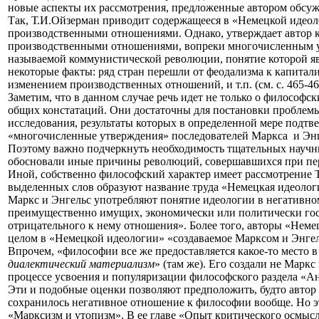
новые аспекты их рассмотрения, предложенные автором обсу
Так, Т.И.Ойзерман приводит содержащееся в «Немецкой идео
производственными отношениями. Однако, утверждает автор 
производственными отношениями, вопреки многочисленным утв
называемой коммунистической революции, понятие которой явл
некоторые факты: ряд стран перешли от феодализма к капитал
изменением производственных отношений, и т.п. (см. с. 465-46
Заметим, что в данном случае речь идет не только о филосо
общих констатаций. Они достаточны для постановки проблемы
исследования, результаты которых в определенной мере подтвер
«многочисленные утверждения» последователей Маркса
и Эн
Поэтому важно подчеркнуть необходимость тщательных научн
обосновали иные причины революций, совершавшихся при пере
Иной, собственно философский характер имеет рассмотрение
выделенных слов образуют название труда «Немецкая идеологи
Маркс и Энгельс употребляют понятие идеологии в негативно
преимущественно имущих, экономически или политически гос
отрицательного к нему отношения». Более того, авторы «Неме
целом в «Немецкой идеологии» «создаваемое Марксом и Энгель
Впрочем, «философии все же предоставляется какое-то место в
диалектический материализм
» (там же). Его создали не Маркс
процессе усвоения и популяризации философского раздела «Ан
Эти и подобные оценки позволяют предположить, будто автор 
сохранилось негативное отношение к философии вообще. Но э
«Марксизм и утопизм». В ее главе «Опыт критического осмысл