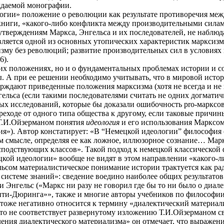
ждаемой монографии.
логии» положение о революции как результате противоречия м
книги, «какого-либо конфликта между производительными сила
ерждениям Маркса, Энгельса и их последователей, не наблюдает
яется одной из основных утопических характеристик марксизма»
изму без революций; развитие производительных сил в условиях
6).
фских положениях, но и о фундаментальных проблемах истории и
. А при ее решении необходимо учитывать, что в мировой исто
ждают приведенные положения марксизма (хотя не всегда и не во
гельса (если такими последователями считать не одних догмати
ых исследований, которые бы доказали ошибочность
pro
-марксо
ходе от одного типа общества к другому, если таковые причи
 Т.И.Ойзерманом понятия
идеология
и его использования Марксо
я»). Автор констатирует: «В “Немецкой идеологии” философия о
м смысле, определяя ее как ложное, иллюзорное сознание… Мар
подствующих классов». Такой подход к немецкой классической
цкой идеологии» вообще не видят в этом направлении «какого-
сом материалистическое понимание истории трактуется как рад
 системе знаний»: сведение воедино наиболее общих результатов
 и Энгельс («Маркс ни разу не говорил где бы то ни было о диал
ти-Дюринга»», также и многие авторы учебников по философии м
тоже негативно относится к термину «диалектический материали
то не соответствует развернутому изложению Т.И.Ойзерманом с
ения диалектического материализма» он отмечает, что выражен