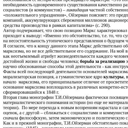
необходимость одновременного существования качественно раз
социалистов (и коммунистов) –
ликвидация
частной собственно
«положительного упразднения», Ойзерман поясняет: это пред
компаний, аккумулирующих сбережения миллионов акционеров
средства производства в рамках капитализма» (с. 290).
Автор подчеркивает, что свою позицию Маркс характеризовал 
приходит к выводу: «Именно это обстоятельство, т.е. то, что
на несостоятельность утопического представления о будущем че
Я согласен, что к концу данного этапа Маркс действительно о
марксизма, но не все действительное его содержание. На мой 
как неотъемлемый атрибут жизнедеятельности каждого челове
достойной жизни и свободы человека;
борьба за реализацию
э
научно обоснованные способы этой деятельности - как инстру
Факты всей последующей деятельности основателей марксизма 
морализаторская позиция, а гуманистическое ядро
культуры
, 
начало
марксизма, его принципиальное отличие от просветител
основание марксизма воплощалось в различных конкретно-ист
сформировавшийся к 1848 г.
Вторая глава монографии Т.И.Ойзермана фактически посвящена
материалистического понимания истории (но еще не материали
теории).
По мере перехода к новым воззрениям нарастала и са
оценок, а с другой – сближаться с социалистами и коммунист
сначала философскую, затем экономическую и политическую с
Как и в прежней монографии, Т.И.Ойзерман обстоятельно пока