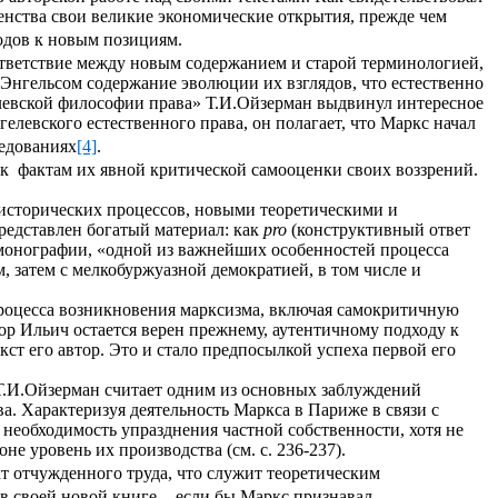
шенства свои великие экономические открытия, прежде чем
ходов к новым позициям.
ответствие между новым содержанием и старой терминологией,
 Энгельсом содержание эволюции их взглядов, что естественно
елевской философии права» Т.И.Ойзерман выдвинул интересное
гелевского естественного права, он полагает, что Маркс начал
ледованиях
[4]
.
 к
фактам их явной критической самооценки своих воззрений.
исторических процессов, новыми теоретическими и
едставлен богатый материал: как
pro
(конструктивный ответ
монографии, «одной из важнейших особенностей процесса
 затем с мелкобуржуазной демократией, в том числе и
процесса возникновения марксизма, включая самокритичную
ор Ильич остается верен прежнему, аутентичному подходу к
ст его автор. Это и стало предпосылкой успеха первой его
 Т.И.Ойзерман считает одним из основных заблуждений
а. Характеризуя деятельность Маркса в Париже в связи с
л необходимость упразднения частной собственности, хотя не
е уровень их производства (см. с. 236-237).
т отчужденного труда, что служит теоретическим
 своей новой книге, - если бы Маркс признавал