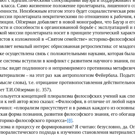
вают с идеалистическими спекуляциями Бауэра и поддерживают
ласса. Само жизненное положение пролетариата, лишенного соб
енности. Неизбежным итогом этого будет социалистическая рев
миссии пролетариата некритическими по отношению к рабочим, 
юции. Ойзерман добавляет в новой монографии, что Бауэр и ег
сти и способности к организованной борьбе с эксплуатацией и п
ой миссии пролетариата носит в принципе утопический характер
истов к изложенной в «Святом семействе» историко-философско
вляет немалый интерес обрисованная ретроспектива: от младог
ке осуществлена связь с положительными науками, которая была 
е системы вступили в конфликт с развитием научного знания, 
льс видят подлинного и непримиримого противника метафизическ
атериализм – на этот раз
как антропологизм Фейербаха. Подыто
сле слова), т.е. отрицание противопоставления действительнос
т Т.И.Ойзерман (с. 357).
спользуется концепцией плюрализма философских учений как сп
к ней автор ясно сказал: «Философия, в отличие от любой науки
точнил: «плюрализм присутствует и в рамках каждого из основн
ая форма познания, развития философского знания, его обога
торико-философского процесса»
[8]
.
ма и процессу ее формирования? Я считаю: безусловно, да. Оп
люралистического подхода к изучению становления материалис