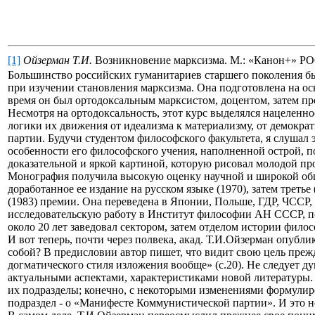
[1]
Ойзерман Т.И.
Возникновение марксизма. М.: «Канон+» РОО
Большинство российских гуманитариев старшего поколения бы
при изучении становления марксизма. Она подготовлена на осн
время он был ортодоксальным марксистом, доцентом, затем п
Несмотря на ортодоксальность, этот курс выделялся нацелен
логики их движения от идеализма к материализму, от демокр
партии. Будучи студентом философского факультета, я слушал э
особенности его философского учения, наполненной острой, 
доказательной и яркой картиной, которую рисовал молодой пр
Монография получила высокую оценку научной и широкой общ
доработанное ее издание на русском языке (1970), затем трет
(1983) премии. Она переведена в Японии, Польше, ГДР, ЧССР,
исследовательскую работу в Институт философии АН СССР, по
около 20 лет заведовал сектором, затем отделом истории фил
И вот теперь, почти через полвека, акад. Т.И.Ойзерман опубл
собой? В предисловии автор пишет, что видит свою цель пре
догматического стиля изложения вообще» (с.20). Не следует д
актуальными аспектами, характеристиками новой литературы. 
их подразделы; конечно, с некоторыми изменениями формулиро
подраздел - о «Манифесте Коммунистической партии». И это н