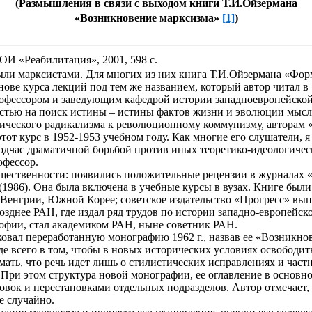
(Размышления в связи с выходом книги Т.И.Ойзермана
«Возникновение марксизма»
[1]
)
И «Реабилитация», 2001, 598 с.
ли марксистами. Для многих из них книга Т.И.Ойзермана «Фор
ове курса лекций под тем же названием, который автор читал в 
рофессором и заведующим кафедрой истории западноевропейско
ностью на поиск истины – истины фактов жизни и эволюции мы
атического радикализма к революционному коммунизму, авторам
тот курс в 1952-1953 учебном году. Как многие его слушатели, 
подчас драматичной борьбой против иных теоретико-идеологиче
офессор.
ественности: появились положительные рецензии в журналах 
ье (1986). Она была включена в учебные курсы в вузах. Книге бы
 Венгрии, Южной Корее; советское издательство «Прогресс» вып
зднее РАН, где издал ряд трудов по истории западно-европейск
ософии, стал академиком РАН, ныне советник РАН.
иковал переработанную монографию 1962 г., назвав ее «Возникно
жде всего в том, чтобы в новых исторических условиях освобо
умать, что речь идет лишь о стилистических исправлениях и част
При этом структура новой монографии, ее оглавление в основном
вок и перестановками отдельных подразделов. Автор отмечает,
е случайно.