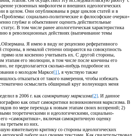
ания, этапов. Он осуществил эту исследовательскую работу
с
искренне усвоенных мифологем и внешних идеологических
и в целом. Они опубликованы в ряде циклов статей и в
, «Проблемы: социально-политические и философские очерки»
твенно глубже и объективнее оценить действительные
статус. В том числе ранее апологетическая характеристика
илию в революционных действиях (выпячивание темы
И.Ойзермана. Я имею в виду не рецензию реферативного
ой стороны, в немалой степени опираются на совокупность
м прямо или косвенно учитывать их. С другой стороны,
им этапам его эволюции, в том числе после кончины его
но, не предполагается сколько-нибудь подробное их
дования о молодом Марксе
[1]
, я чувствую также
шлось отказаться от такого намерения, чтобы избежать
систематично осмыслить обширный круг волнующих меня
делил в 2006 г. как
самокритику марксизма
[2]
. И данное
монографию как опыт самокритики возникновения марксизма. В
дов по мере перехода к новым этапам своих воззрений; 2)
овыми теоретическими и идеологическими, социально-
 его «самокритики», включая самокритичную оценку
на третьем из них.
авшую язвительную критику со стороны идеологических
 авторской работе над своими текстами. Как свидетельствовал