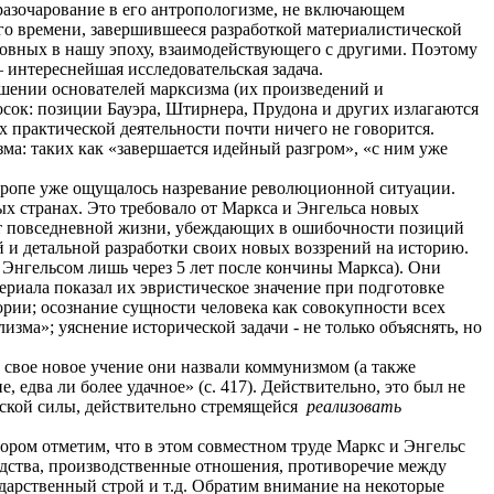
 разочарование в его антропологизме, не включающем
о времени, завершившееся разработкой материалистической
сновных в нашу эпоху, взаимодействующего с другими. Поэтому
 интереснейшая исследовательская задача.
ошении основателей марксизма (их произведений и
осок: позиции Бауэра, Штирнера, Прудона и других излагаются
х практической деятельности почти ничего не говорится.
ма: таких как «завершается идейный разгром», «с ним уже
 Европе уже ощущалось назревание революционной ситуации.
 странах. Это требовало от Маркса и Энгельса новых
 от повседневной жизни, убеждающих в ошибочности позиций
 и детальной разработки своих новых воззрений на историю.
 Энгельсом лишь через 5 лет после кончины Маркса). Они
риала показал их эвристическое значение при подготовке
рии; осознание сущности человека как совокупности всех
изма»; уяснение исторической задачи - не только объяснять, но
м свое новое учение они назвали коммунизмом (а также
едва ли более удачное» (с. 417). Действительно, это был не
еской силы, действительно стремящейся
реализовать
ором отметим, что в этом совместном труде Маркс и Энгельс
одства, производственные отношения, противоречие между
ударственный строй и т.д. Обратим внимание на некоторые